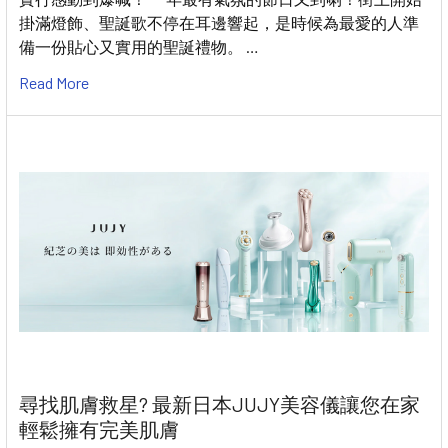
掛滿燈飾、聖誕歌不停在耳邊響起，是時候為最愛的人準
備一份貼心又實用的聖誕禮物。 …
Read More
尋找肌膚救星? 最新日本JUJY美容儀讓您在家
輕鬆擁有完美肌膚