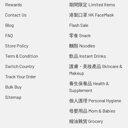
Rewards
期間限定 Limited Items
Contact Us
港製口罩 HK FaceMask
Blog
Flash Sale
FAQ
零食 Snack
Store Policy
麵類 Noodles
Term & Condition
飲品 Instant Drinks
Switch Country
護膚・美妝產品 Skincare &
Makeup
Track Your Order
養生保養品 Health &
Bulk Buy
Supplement
Sitemap
個人護理 Personal Hygiene
母嬰用品 Mom & Babies
糧油雜貨 Grocery