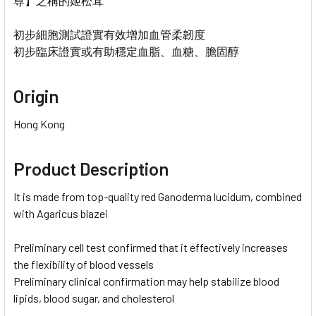
尊】之稱的姬松茸
初步細胞測試證實有效增加血管柔韌度
初步臨床證實或有助穩定血脂、血糖、膽固醇
Origin
Hong Kong
Product Description
It is made from top-quality red Ganoderma lucidum, combined
with Agaricus blazei
Preliminary cell test confirmed that it effectively increases
the flexibility of blood vessels
Preliminary clinical confirmation may help stabilize blood
lipids, blood sugar, and cholesterol