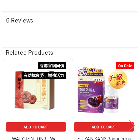
0 Reviews
Related Products
香港官網同價
On Sale
Related
有助抗疲勞，增強活力
Products
ADD TO CART
ADD TO CART
WAI YUEN TONG - Wall-
EU YAN SANG Ganoderma