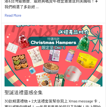
港&台灣最難搶、最經典嘅賀年禮盒通通送到美國啦！✈️
我們精選了多款經 …
Read More
聖誕送禮靈感全集
30款精選禮物＋2大送禮套装幫你寫上 Xmas message 卡，
實行感動到爆喊！ 一年最有氣氛的節日又到喇！街上開始