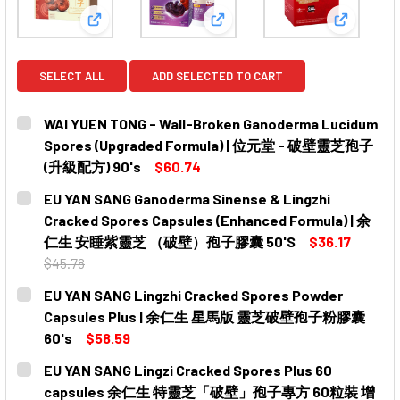
View: WAI YUEN TONG - Wall-Broken Ganoderm
View: EU YAN SANG Ganode
View: E
SELECT ALL
ADD SELECTED TO CART
WAI YUEN TONG - Wall-Broken Ganoderma Lucidum
Spores (Upgraded Formula) | 位元堂 - 破壁靈芝孢子
(升級配方) 90's
$60.74
CURRENT
QUANTITY:
EU YAN SANG Ganoderma Sinense & Lingzhi
STOCK:
DECREASE QUANTITY OF WAI YUEN TONG - WALL-BROK
INCREASE QUANTITY OF WAI YUEN TONG - 
Cracked Spores Capsules (Enhanced Formula) | 余
仁生 安睡紫靈芝 （破壁）孢子膠囊 50'S
$36.17
$45.78
CURRENT
QUANTITY:
EU YAN SANG Lingzhi Cracked Spores Powder
STOCK:
DECREASE QUANTITY OF EU YAN SANG GANODERMA SI
INCREASE QUANTITY OF EU YAN SANG GAN
Capsules Plus | 余仁生 星馬版 靈芝破壁孢子粉膠囊
60's
$58.59
CURRENT
QUANTITY:
EU YAN SANG Lingzi Cracked Spores Plus 60
STOCK:
DECREASE QUANTITY OF EU YAN SANG LINGZHI CRA
INCREASE QUANTITY OF EU YAN SANG LIN
capsules 余仁生 特靈芝「破壁」孢子專方 60粒裝 增