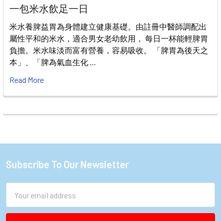
一包米水飲足一日
米水養脾益胃為身體建立健康基礎。由註冊中醫師調配出
屬性平和的米水，適合男女老幼飲用， 每日一杯能輕脾胃
負擔。米水味淡而富有營養，容易吸收。 「脾胃為後天之
本」、「脾為氣血生化 …
Read More
Subscribe To Our Newsletter
Footer
Email
Address