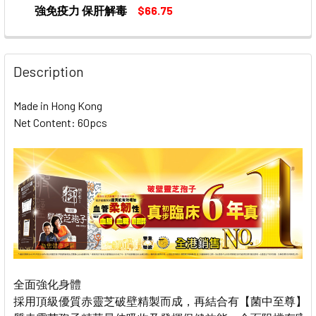
強免疫力 保肝解毒
$66.75
CURRENT
QUANTITY:
STOCK:
DECREASE QUANTITY OF EU YAN SANG LINGZI C
INCREASE QUANTITY OF EU YAN SANG 
Description
Made in Hong Kong
Net Content: 60pcs
全面強化身體
採用頂級優質赤靈芝破壁精製而成，再結合有【菌中至尊】