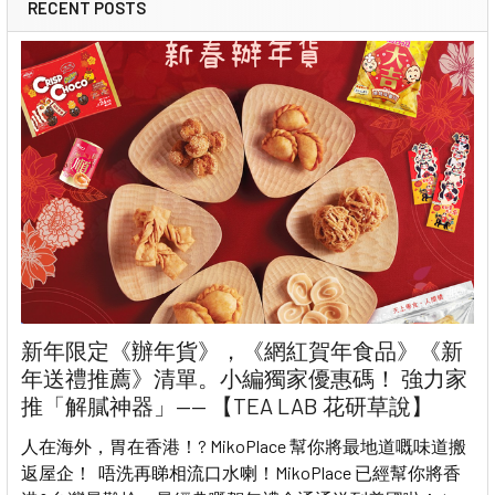
RECENT POSTS
新年限定《辦年貨》，《網紅賀年食品》《新
年送禮推薦》清單。小編獨家優惠碼！ 強力家
推「解膩神器」—— 【TEA LAB 花研草說】
人在海外，胃在香港！? MikoPlace 幫你將最地道嘅味道搬
返屋企！ 唔洗再睇相流口水喇！MikoPlace 已經幫你將香