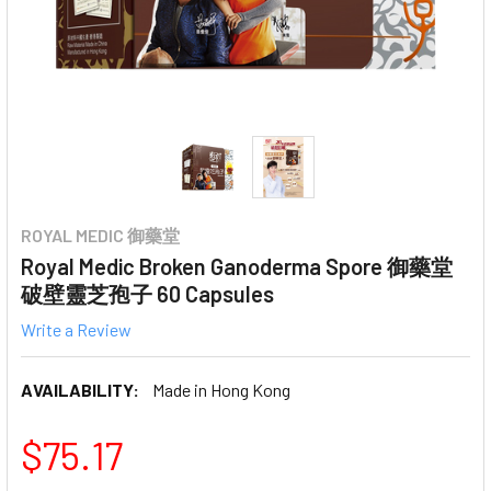
ROYAL MEDIC 御藥堂
Royal Medic Broken Ganoderma Spore 御藥堂
破壁靈芝孢子 60 Capsules
Write a Review
AVAILABILITY:
Made in Hong Kong
$75.17