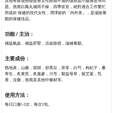
其他有效成份能改善女性經期不適的徵狀如小腹痛楚等問
題。燕窩白鳳丸補而不燥，四季皆宜，絕對適合工作繁忙
而疏於 保健的現代女性，潤澤妳的「內外美」，是滋陰養
顏的保健佳品。
功能 / 主治：
補益氣血，補益肝腎，活血除煩，滋補養顏。
主要成份：
熟地黃，山藥，當歸，炒黑豆，茯苓，白芍，枸杞子，桑
寄生，炙黄芪，炙黨參，川芎，製益母草，煅艾葉，乳
香，沒藥，燕窩及其他中藥材等。
使用方法：
每日口服1-2次，每次2包。