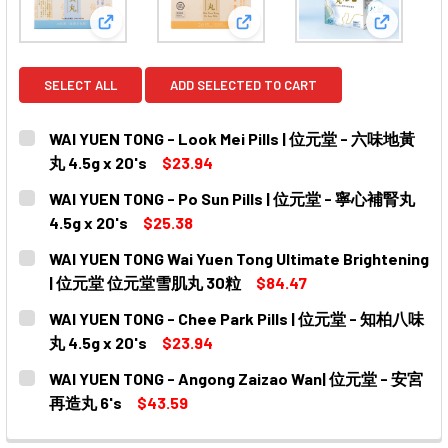
View: WAI YUEN TONG - Look Mei Pills | 位元堂 -
View: WAI YUEN TONG - Po S
View: WA
SELECT ALL
ADD SELECTED TO CART
WAI YUEN TONG - Look Mei Pills | 位元堂 - 六味地黃
丸 4.5g x 20's
$23.94
CURRENT
QUANTITY:
WAI YUEN TONG - Po Sun Pills | 位元堂 - 寧心補腎丸
STOCK:
DECREASE QUANTITY OF WAI YUEN TONG - LOOK MEI PILL
INCREASE QUANTITY OF WAI YUEN TONG - LOO
4.5g x 20's
$25.38
CURRENT
QUANTITY:
WAI YUEN TONG Wai Yuen Tong Ultimate Brightening
STOCK:
DECREASE QUANTITY OF WAI YUEN TONG - PO SUN PILLS
INCREASE QUANTITY OF WAI YUEN TONG - PO 
| 位元堂 位元堂雪肌丸 30粒
$84.47
CURRENT
QUANTITY:
WAI YUEN TONG - Chee Park Pills | 位元堂 - 知柏八味
STOCK:
DECREASE QUANTITY OF WAI YUEN TONG WAI YUEN TON
INCREASE QUANTITY OF WAI YUEN TONG WAI
丸 4.5g x 20's
$23.94
CURRENT
QUANTITY:
WAI YUEN TONG - Angong Zaizao Wan| 位元堂 - 安宮
STOCK:
DECREASE QUANTITY OF WAI YUEN TONG - CHEE PARK PI
INCREASE QUANTITY OF WAI YUEN TONG - CHE
再造丸 6's
$43.59
CURRENT
QUANTITY: