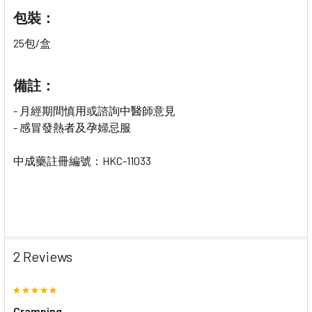
包裝：
25包/盒
備註：
- 月經期間慎用或諮詢中醫師意見
- 感冒發熱者及孕婦忌服
中成藥註冊編號：HKC-11033
2 Reviews
5
Cramping