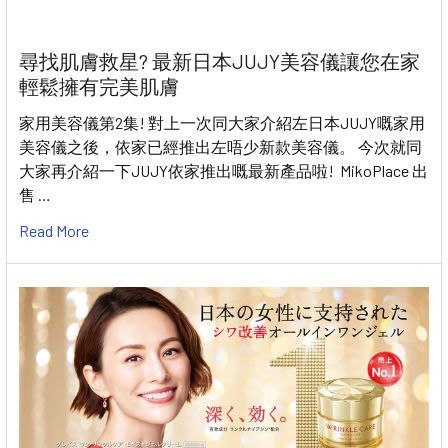
尋找肌膚救星? 最新日本JUJY美容儀讓您在家
輕鬆擁有完美肌膚
家用美容儀第2集! 對上一次同大家介紹左日本JUJY嘅家用
美容儀之後，依家已經推出左唔少新款美容儀。 今次就同
大家再介紹一下JUJY依家推出嘅最新產品啦! MikoPlace 出
售 …
Read More