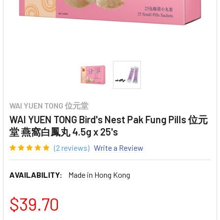
WAI YUEN TONG 位元堂
WAI YUEN TONG Bird's Nest Pak Fung Pills 位元
堂 燕窩白鳳丸 4.5g x 25's
(2 reviews)
Write a Review
AVAILABILITY:
Made in Hong Kong
$39.70