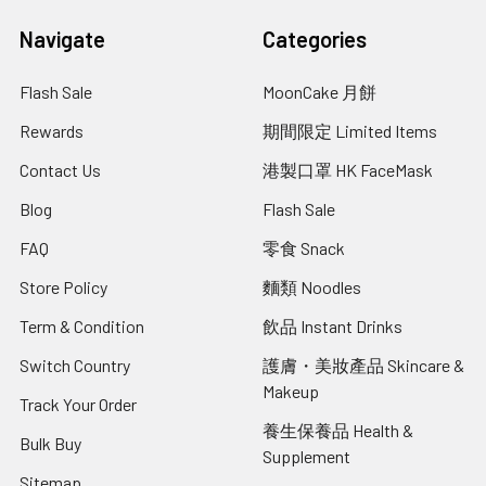
Navigate
Categories
Flash Sale
MoonCake 月餅
Rewards
期間限定 Limited Items
Contact Us
港製口罩 HK FaceMask
Blog
Flash Sale
FAQ
零食 Snack
Store Policy
麵類 Noodles
Term & Condition
飲品 Instant Drinks
Switch Country
護膚・美妝產品 Skincare &
Makeup
Track Your Order
養生保養品 Health &
Bulk Buy
Supplement
Sitemap