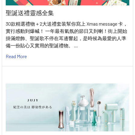
聖誕送禮靈感全集
30款精選禮物＋2大送禮套装幫你寫上 Xmas message 卡，
實行感動到爆喊！ 一年最有氣氛的節日又到喇！街上開始
掛滿燈飾、聖誕歌不停在耳邊響起，是時候為最愛的人準
備一份貼心又實用的聖誕禮物。 …
Read More