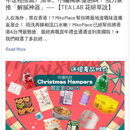
推「解膩神器」—— 【TEA LAB 花研草說】
人在海外，胃在香港！? MikoPlace 幫你將最地道嘅味道搬
返屋企！ 唔洗再睇相流口水喇！MikoPlace 已經幫你將香
港&台灣最難搶、最經典嘅賀年禮盒通通送到美國啦！✈️
我們精選了多款經 …
Read More