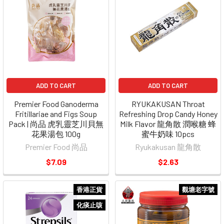
ADD TO CART
ADD TO CART
Premier Food Ganoderma
RYUKAKUSAN Throat
Fritillariae and Figs Soup
Refreshing Drop Candy Honey
Pack | 尚品 虎乳靈芝川貝無
Milk Flavor 龍角散 潤喉糖 蜂
花果湯包 100g
蜜牛奶味 10pcs
Premier Food 尚品
Ryukakusan 龍角散
$7.09
$2.63
香港正貨
觀塘老字號
化痰止咳