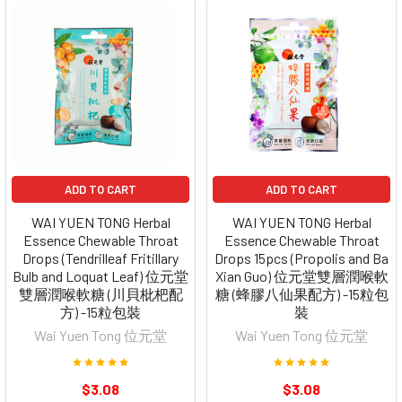
ADD TO CART
ADD TO CART
WAI YUEN TONG Herbal
WAI YUEN TONG Herbal
Essence Chewable Throat
Essence Chewable Throat
Drops (Tendrilleaf Fritillary
Drops 15pcs (Propolis and Ba
Bulb and Loquat Leaf) 位元堂
Xian Guo) 位元堂雙層潤喉軟
雙層潤喉軟糖 (川貝枇杷配
糖 (蜂膠八仙果配方) -15粒包
方) -15粒包裝
裝
Wai Yuen Tong 位元堂
Wai Yuen Tong 位元堂
$3.08
$3.08