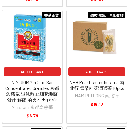
香港正貨
潤喉清燥、理氣健脾
ADD TO CART
ADD TO CART
NIN JIOM Yin Qiao San
NPH Pear Osmanthus Tea 南
Concentrated Granules 京都
北行 雪梨桂花潤喉茶 10pcs
念慈菴 銀翹散 止咳嗽咽痛
NAM PEI HONG 南北行
發汗 解熱 消炎 3.75g x 4's
$16.17
Nin Jiom 京都念慈菴
$6.79