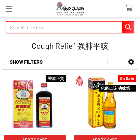
Search
Cough Relief 強肺平咳
SHOW FILTERS
Sidebar
香港正貨
On Sale
化痰止咳 功效第一
ADD TO CART
ADD TO CART