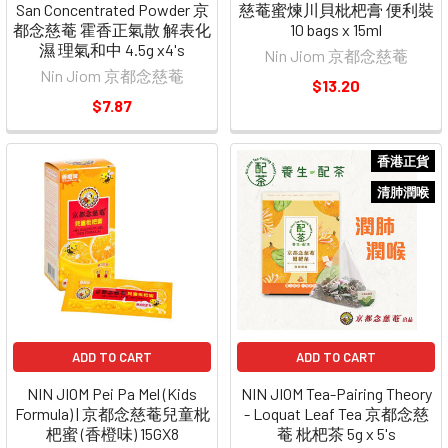
San Concentrated Powder 京
慈菴蜜煉川貝枇杷膏 便利裝
都念慈菴 霍香正氣散 解表化
10 bags x 15ml
濕 理氣和中 4.5g x4's
Nin Jiom 京都念慈菴
Nin Jiom 京都念慈菴
$13.20
$7.87
香港正貨
清肺潤喉
ADD TO CART
ADD TO CART
NIN JIOM Pei Pa Mel (Kids
NIN JIOM Tea-Pairing Theory
Formula) | 京都念慈菴兒童枇
- Loquat Leaf Tea 京都念慈
杷蜜 (香橙味) 15GX8
菴 枇杷茶 5g x 5's