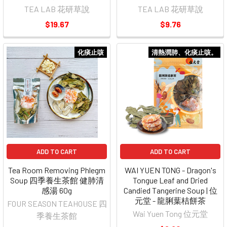
TEA LAB 花研草說
TEA LAB 花研草說
$19.67
$9.76
化痰止咳
清熱潤肺、化痰止咳。
ADD TO CART
ADD TO CART
Tea Room Removing Phlegm
WAI YUEN TONG - Dragon's
Soup 四季養生茶館 健肺清
Tongue Leaf and Dried
感湯 60g
Candied Tangerine Soup | 位
元堂 - 龍脷葉桔餅茶
FOUR SEASON TEAHOUSE 四
Wai Yuen Tong 位元堂
季養生茶館