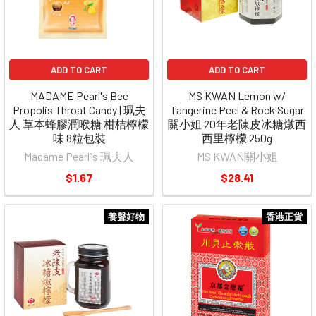
ADD TO CART
ADD TO CART
MADAME Pearl's Bee
MS KWAN Lemon w/
Propolis Throat Candy | 珮夫
Tangerine Peel & Rock Sugar
人 草本蜂膠潤喉糖 柑桔檸檬
關小姐 20年老陳皮冰糖燉西
味 8粒包裝
西里檸檬 250g
Madame Pearl”s 珮夫人
MS KWAN關小姐
$1.67
$28.41
養聲好物
香港正貨