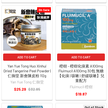
On Sale
除濕健脾
ADD TO CART
ADD TO CART
Yan Yue Tong Huo Xinhui
橙樹 - 橙樹化痰素 A100mg
Dried Tangerine Peel Powder |
Fluimucil A100mg 30包 無糖
仁御堂 新會陳皮粉 112g
【化痰 | 咳嗽 | 舒緩咳嗽】兒
童配方
Yan Yue Tong 仁御堂
Fluimucil 橙樹
$25.29
$32.85
$19.87
Out of Stock