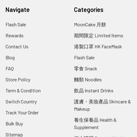
Navigate
Categories
Flash Sale
MoonCake 月餅
Rewards
期間限定 Limited Items
Contact Us
港製口罩 HK FaceMask
Blog
Flash Sale
FAQ
零食 Snack
Store Policy
麵類 Noodles
Term & Condition
飲品 Instant Drinks
Switch Country
護膚・美妝產品 Skincare &
Makeup
Track Your Order
養生保養品 Health &
Bulk Buy
Supplement
Sitemap