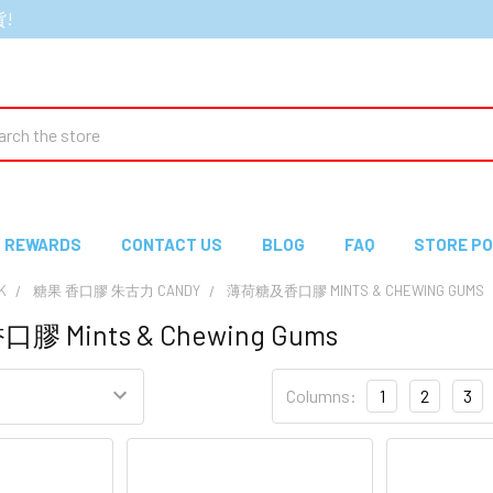
貨!
ch
REWARDS
CONTACT US
BLOG
FAQ
STORE PO
K
糖果 香口膠 朱古力 CANDY
薄荷糖及香口膠 MINTS & CHEWING GUMS
 Mints & Chewing Gums
Columns:
1
2
3