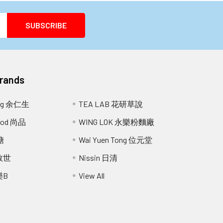
Brands
ang 余仁生
TEA LAB 花研草說
Food 尚品
WING LOK 永樂粉麵廠
糖
Wai Yuen Tong 位元堂
 救世
Nissin 日清
樂B
View All