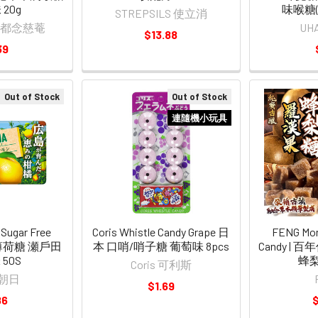
20g
味喉糖(
STREPSILS 使立消
m 京都念慈菴
UH
$13.88
39
Out of Stock
Out of Stock
連隨機小玩具
 Sugar Free
Coris Whistle Candy Grape 日
FENG Mon
日 薄荷糖 瀬戶田
本 口哨/哨子糖 葡萄味 8pcs
Candy |
50S
蜂梨
Coris 可利斯
i 朝日
$1.69
86
$