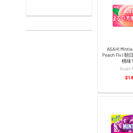
ASAHI Mintia
Peach Flv |
桃味 
Asah
$1.