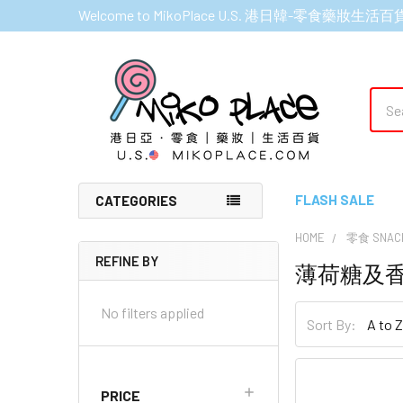
Welcome to MikoPlace U.S. 港日韓-零食藥妝生活百
Sear
FLASH SALE
CATEGORIES
HOME
零食 SNAC
REFINE BY
薄荷糖及香口膠
Sidebar
No filters applied
Sort By:
PRICE