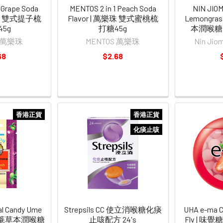
 Grape Soda
MENTOS 2 in 1 Peach Soda
NIN JIOM
萬樂珠 雙式提子梳
Flavor | 萬樂珠 雙式蜜桃梳
Lemongr
45g
打糖45g
本潤喉糖 
S 萬樂珠
MENTOS 萬樂珠
Nin J
68
$2.68
香港正貨
香港正貨
化痰止咳
al Candy Ume
Strepsils CC 使立消喉糖化痰
UHA e-ma C
慈菴草本潤喉糖
止咳配方 24's
Flv | 味覺