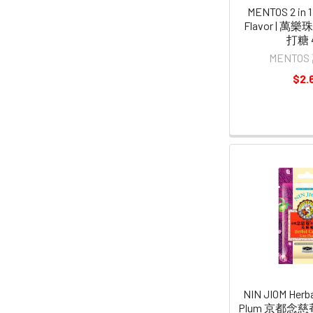
MENTOS 2 in 1
Flavor | 
打糖 
MENTO
$2.
NIN JIOM Herb
Plum 京都念