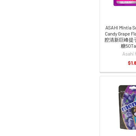
ASAHI Mintia S
Candy Grape F
腔清新巨峰提
糖50Ta
Asah
$1.