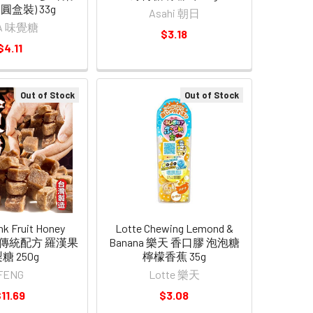
圓盒裝) 33g
Asahi 朝日
A 味覺糖
$3.18
$4.11
Out of Stock
Out of Stock
k Fruit Honey
Lotte Chewing Lemond &
 百年傳統配方 羅漢果
Banana 樂天 香口膠 泡泡糖
糖 250g
檸檬香蕉 35g
FENG
Lotte 樂天
11.69
$3.08