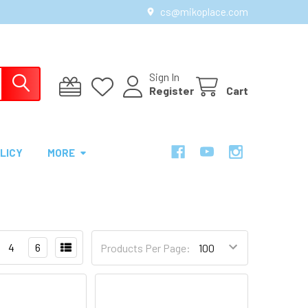
cs@mikoplace.com
Sign In
Register
Cart
LICY
MORE
4
6
Products Per Page: