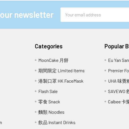
Email
 our newsletter
Address
Categories
Popular 
MoonCake 月餅
Eu Yan S
期間限定 Limited Items
Premier 
港製口罩 HK FaceMask
UHA 味覺
Flash Sale
SAVEWO
零食 Snack
Calbee 卡
麵類 Noodles
n
飲品 Instant Drinks