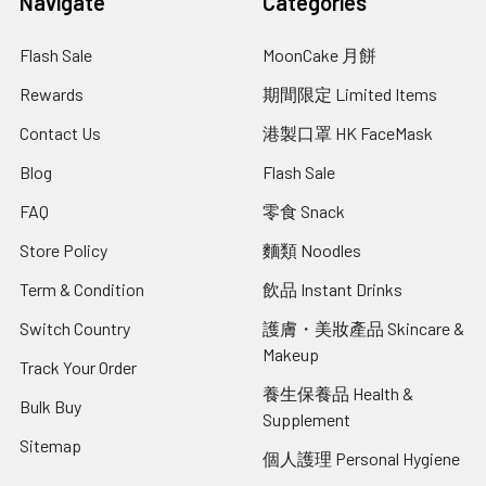
Navigate
Categories
Flash Sale
MoonCake 月餅
Rewards
期間限定 Limited Items
Contact Us
港製口罩 HK FaceMask
Blog
Flash Sale
FAQ
零食 Snack
Store Policy
麵類 Noodles
Term & Condition
飲品 Instant Drinks
Switch Country
護膚・美妝產品 Skincare &
Makeup
Track Your Order
養生保養品 Health &
Bulk Buy
Supplement
Sitemap
個人護理 Personal Hygiene