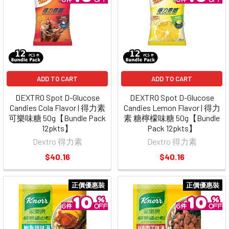
ADD TO CART
ADD TO CART
DEXTRO Spot D-Glucose
DEXTRO Spot D-Glucose
Candies Cola Flavor | 得力素
Candies Lemon Flavor | 得力
可樂味糖 50g【Bundle Pack
素 糖檸檬味糖 50g【Bundle
12pkts】
Pack 12pkts】
Dextro 得力素
Dextro 得力素
$40.16
$40.16
正價優惠裝
正價優惠裝