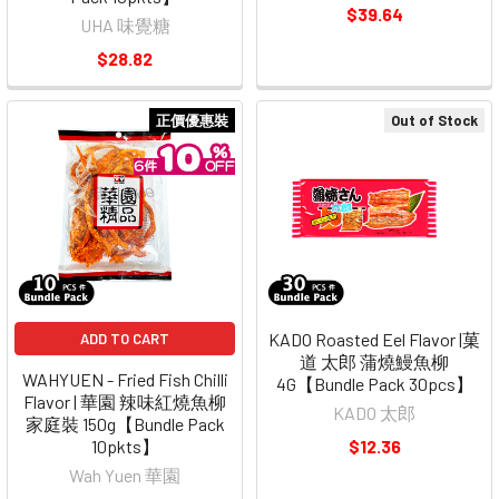
$39.64
UHA 味覺糖
$28.82
正價優惠裝
Out of Stock
KADO Roasted Eel Flavor |菓
ADD TO CART
道 太郎 蒲燒鰻魚柳
WAHYUEN - Fried Fish Chilli
4G【Bundle Pack 30pcs】
Flavor | 華園 辣味紅燒魚柳
KADO 太郎
家庭裝 150g【Bundle Pack
10pkts】
$12.36
Wah Yuen 華園