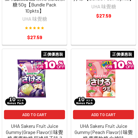
糖 50g【Bundle Pack
UHA 味覺糖
10pkts】
$27.59
UHA 味覺糖
$27.59
正價優惠裝
正價優惠裝
ADD TO CART
ADD TO CART
UHA Sakeru Fruit Juice
UHA Sakeru Fruit Juice
Gummy (Grape Flavor) | 味覺
Gummy (Peach Flavor) | 味覺