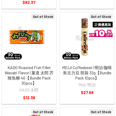
$82.37
Out of Stock
Out of Stock
正價優惠裝
KADO Roasted Fish Fillet
MEIJI Coffeebeat | 明治 咖啡
Wasabi Flavor | 菓道 太郎 芥
朱古力豆 筒裝 32g【Bundle
辣魚柳 4G【Bundle Pack
Pack 10pcs】
30pcs】
Meiji 明治
KADO 太郎
$27.68
$12.36
Out of Stock
Out of Stock