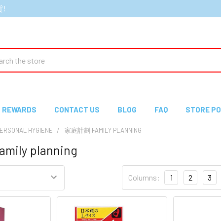
貨!
ch
REWARDS
CONTACT US
BLOG
FAQ
STORE PO
RSONAL HYGIENE
家庭計劃 FAMILY PLANNING
ily planning
Columns:
1
2
3