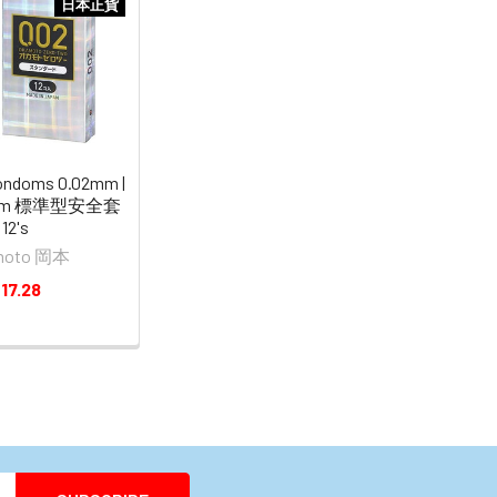
日本正貨
ndoms 0.02mm |
2mm 標準型安全套
12's
moto 岡本
17.28