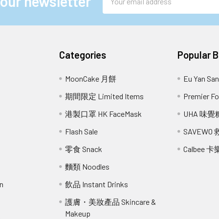
 our newsletter
Address
Categories
Popular 
MoonCake 月餅
Eu Yan S
期間限定 Limited Items
Premier 
港製口罩 HK FaceMask
UHA 味覺
Flash Sale
SAVEWO
零食 Snack
Calbee 卡
麵類 Noodles
n
飲品 Instant Drinks
護膚・美妝產品 Skincare &
Makeup