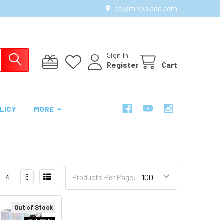
cs@mikoplace.com
Sign In
Register
Cart
LICY
MORE
4
6
Products Per Page:
Out of Stock