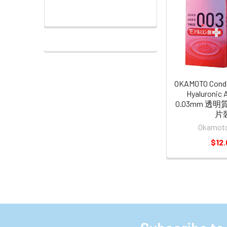
OKAMOTO Con
Hyaluronic 
0.03mm 透明
片
Okamo
$12.