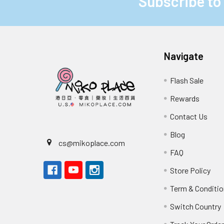
Subscribe to
Footer
Navigate
Flash Sale
Rewards
Contact Us
Blog
cs@mikoplace.com
FAQ
Store Policy
Term & Conditio
Switch Country