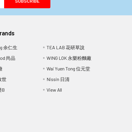
Brands
ang 余仁生
TEA LAB 花研草說
Food 尚品
WING LOK 永樂粉麵廠
糖
Wai Yuen Tong 位元堂
 救世
Nissin 日清
樂B
View All