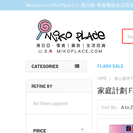
Welcome to MikoPlace U.S. 港日韓-零食藥妝生活百
Sear
FLASH SALE
CATEGORIES
HOME
個人護理 PE
REFINE BY
家庭計劃 Fam
Sidebar
No filters applied
Sort By:
PRICE