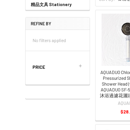
精品文具 Stationery
REFINE BY
No filters applied
PRICE
AQUADUO Chlor
Pressurized S
Shower Head (wi
AQUADUO SF
沐浴過濾花灑頭 
AQUA
$28