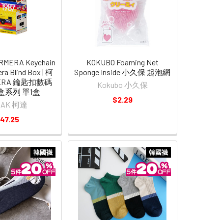
RMERA Keychain
KOKUBO Foaming Net
era Blind Box | 柯
Sponge Inside 小久保 起泡網
MERA 鑰匙扣數碼
Kokubo 小久保
盒系列 單1盒
$2.29
DAK 柯達
47.25
韓國襪
韓國襪