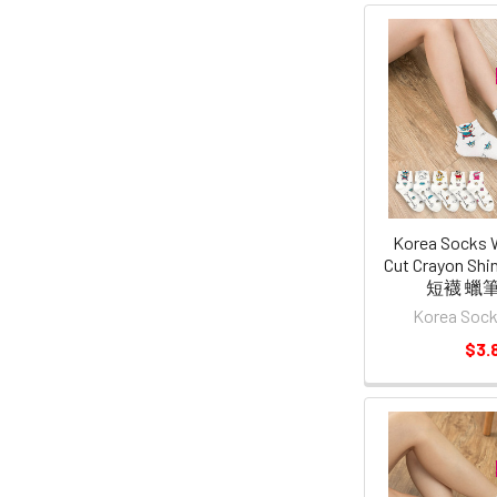
Korea Socks
Cut Crayon S
短襪 蠟筆
Korea So
$3.