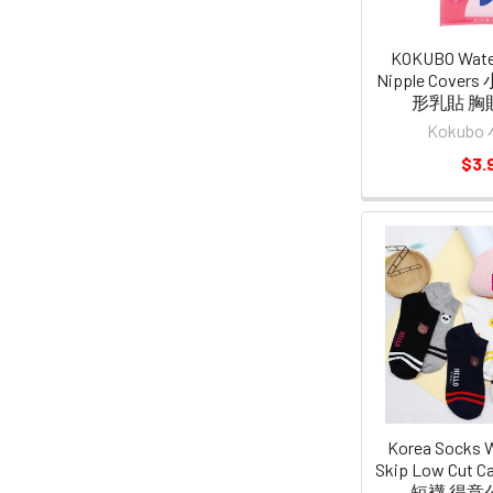
KOKUBO Water
Nipple Cove
形乳貼 胸貼 
Kokub
$3.
Korea Socks 
Skip Low Cut
短襪 得意