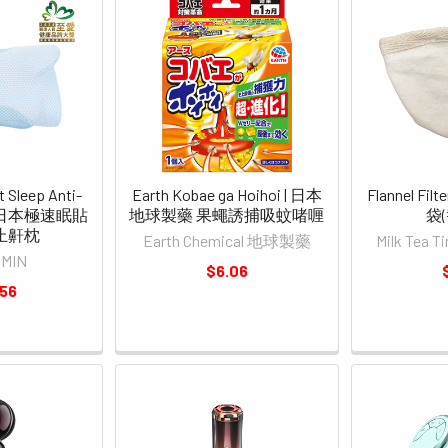
 Sleep Anti-
Earth Kobae ga Hoihoi | 日本
Flannel Fi
low 日本極速眠貼
地球製藥 果蠅誘捕吸蚊啫喱
袋(
止鼾枕
Earth Chemical 地球製藥
Milk Te
.MIN
$6.06
.56