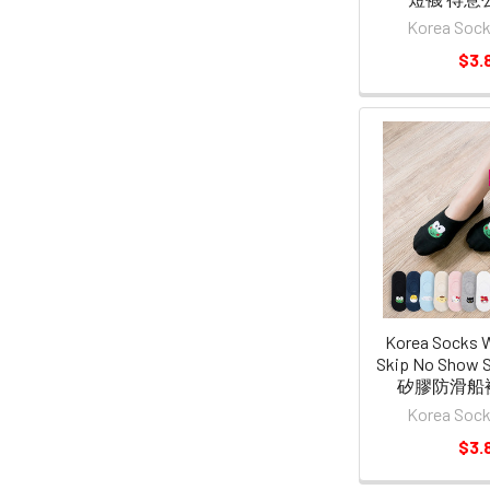
Korea So
$3.
Korea Socks 
Skip No Show
矽膠防滑船襪 S
Korea So
$3.