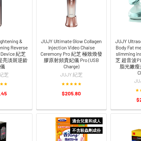
ightening &
JUJY Ultimate Glow Collagen
JUJY Ultra
ening Reverse
Injection Video Chaise
Body Fat mel
y Device 紀芝
Ceremony Pro 紀芝 極致煥發
slimming i
提亮淡斑逆龄
膠原射頻貴妃儀 Pro (USB
芝 超音波PL
儀
Charge)
脂光嫩瘦身儀
C
 紀芝
JUJY 紀芝
JU
.45
$205.80
$
適合兒童和成人
不含殺蟲劑成份