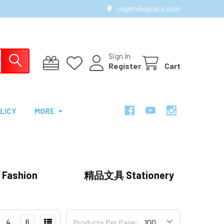
cs@mikoplace.com
Sign In
Register
Cart
LICY
MORE
Fashion
精品文具 Stationery
4
6
Products Per Page: