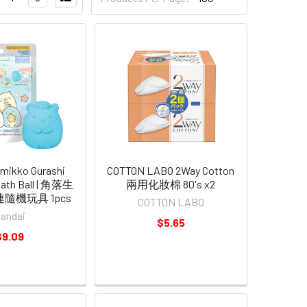
mikko Gurashi
COTTON LABO 2Way Cotton
Bath Ball | 角落生
兩用化妝棉 80's x2
隨機玩具 1pcs
COTTON LABO
andai
$5.65
$9.09