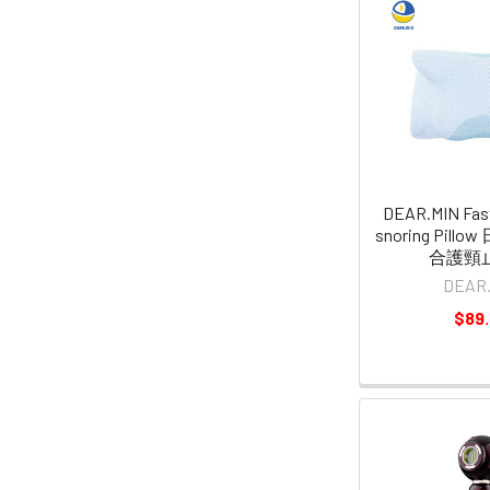
DEAR.MIN Fast
snoring Pil
合護頸
DEAR
$89