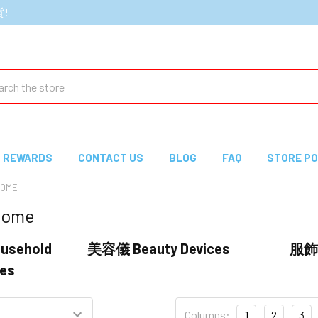
貨!
ch
REWARDS
CONTACT US
BLOG
FAQ
STORE PO
OME
ome
sehold
美容儀 Beauty Devices
服飾 
ies
Columns:
1
2
3