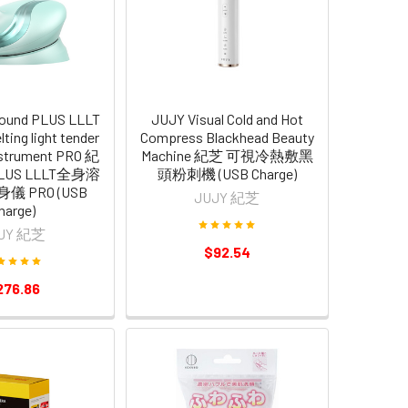
sound PLUS LLLT
JUJY Visual Cold and Hot
ting light tender
Compress Blackhead Beauty
nstrument PRO 紀
Machine 紀芝 可視冷熱敷黑
US LLLT全身溶
頭粉刺機 (USB Charge)
 PRO (USB
JUJY 紀芝
harge)
JY 紀芝
$92.54
276.86