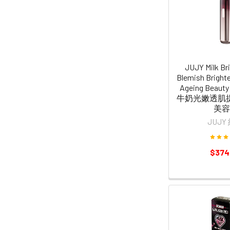
JUJY Milk Br
Blemish Bright
Ageing Beaut
牛奶光嫩透肌
美容
JUJY
$374