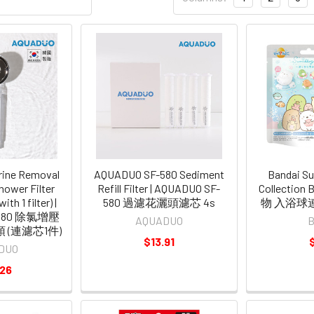
ine Removal
AQUADUO SF-580 Sediment
Bandai Su
hower Filter
Refill Filter | AQUADUO SF-
Collection 
th 1 filter) |
580 過濾花灑頭濾芯 4s
物 入浴球連
-580 除氯增壓
AQUADUO
B
(連濾芯1件)
$13.91
DUO
.26