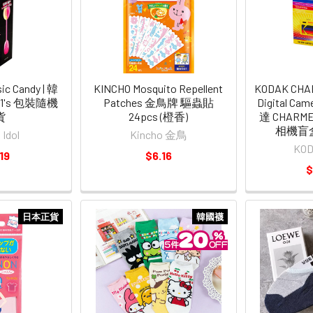
ic Candy | 韓
KINCHO Mosquito Repellent
KODAK CHA
's 包裝隨機
Patches 金鳥牌 驅蟲貼
Digital Cam
貨
24pcs (橙香)
達 CHAR
相機盲
Idol
Kincho 金鳥
KO
19
$6.16
$
日本正貨
韓國襪