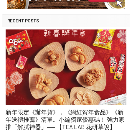
RECENT POSTS
新年限定《辦年貨》，《網紅賀年食品》《新
年送禮推薦》清單。小編獨家優惠碼！ 強力家
推「解膩神器」—— 【TEA LAB 花研草說】