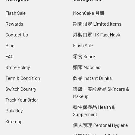
Flash Sale
MoonCake 月餅
Rewards
期間限定 Limited Items
Contact Us
港製口罩 HK FaceMask
Blog
Flash Sale
FAQ
零食 Snack
Store Policy
麵類 Noodles
Term & Condition
飲品 Instant Drinks
Switch Country
護膚・美妝產品 Skincare &
Makeup
Track Your Order
養生保養品 Health &
Bulk Buy
Supplement
Sitemap
個人護理 Personal Hygiene