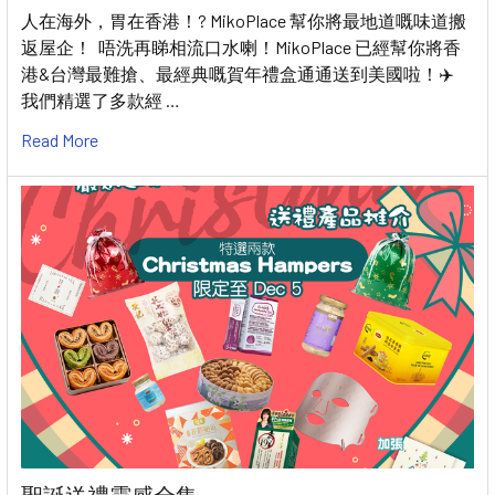
人在海外，胃在香港！? MikoPlace 幫你將最地道嘅味道搬
返屋企！ 唔洗再睇相流口水喇！MikoPlace 已經幫你將香
港&台灣最難搶、最經典嘅賀年禮盒通通送到美國啦！✈️
我們精選了多款經 …
Read More