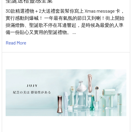
聖誕送禮靈感全集
30款精選禮物＋2大送禮套装幫你寫上 Xmas message 卡，
實行感動到爆喊！ 一年最有氣氛的節日又到喇！街上開始
掛滿燈飾、聖誕歌不停在耳邊響起，是時候為最愛的人準
備一份貼心又實用的聖誕禮物。 …
Read More