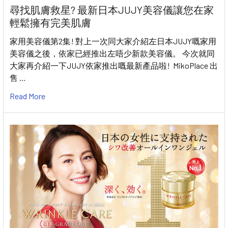
尋找肌膚救星? 最新日本JUJY美容儀讓您在家
輕鬆擁有完美肌膚
家用美容儀第2集! 對上一次同大家介紹左日本JUJY嘅家用
美容儀之後，依家已經推出左唔少新款美容儀。 今次就同
大家再介紹一下JUJY依家推出嘅最新產品啦! MikoPlace 出
售 …
Read More