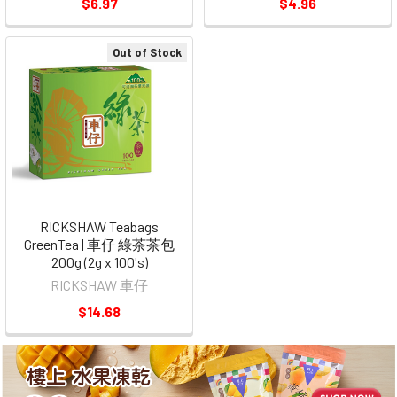
$6.97
$4.96
Out of Stock
RICKSHAW Teabags
GreenTea | 車仔 綠茶茶包
200g (2g x 100's)
RICKSHAW 車仔
$14.68