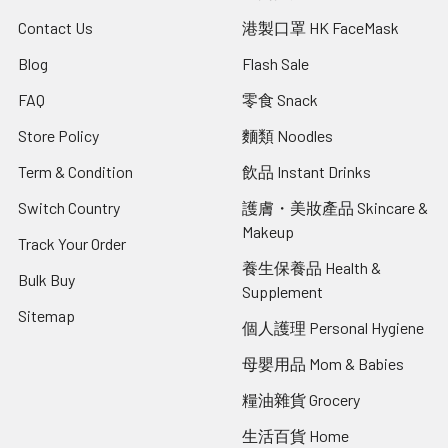
Contact Us
港製口罩 HK FaceMask
Blog
Flash Sale
FAQ
零食 Snack
Store Policy
麵類 Noodles
Term & Condition
飲品 Instant Drinks
Switch Country
護膚・美妝產品 Skincare &
Makeup
Track Your Order
養生保養品 Health &
Bulk Buy
Supplement
Sitemap
個人護理 Personal Hygiene
母嬰用品 Mom & Babies
糧油雜貨 Grocery
生活百貨 Home