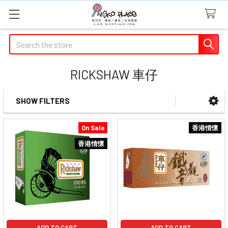
Search
RICKSHAW 車仔
SHOW FILTERS
Sidebar
On Sale
香港情懷
香港情懷
ADD TO CART
ADD TO CART