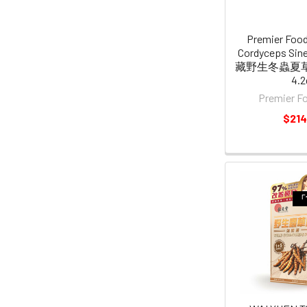
Premier Food
Cordyceps Si
藏野生冬蟲夏草(2
4.2
Premier 
$214
「