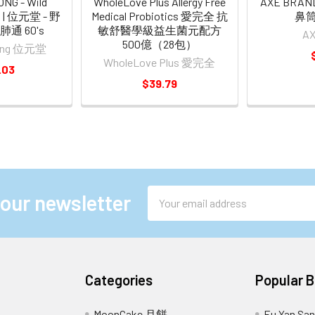
NG - Wild
WholeLove Plus Allergy Free
AXE BRAND
s | 位元堂 - 野
Medical Probiotics 愛完全 抗
鼻筒 
通 60's
敏舒醫學級益生菌元配方
A
500億（28包）
Tong 位元堂
WholeLove Plus 愛完全
.03
$39.79
Email
 our newsletter
Address
Categories
Popular 
MoonCake 月餅
Eu Yan S