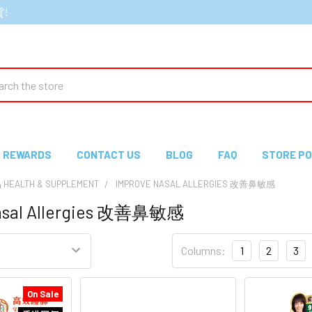
貨!
ch
REWARDS
CONTACT US
BLOG
FAQ
STORE PO
EALTH & SUPPLEMENT
IMPROVE NASAL ALLERGIES 改善鼻敏感
asal Allergies 改善鼻敏感
Columns:
1
2
3
On Sale