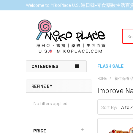
Welcome to MikoPlace U.S. 港日韓-零食藥妝生活百
Sear
FLASH SALE
CATEGORIES
HOME
養生保養品 H
REFINE BY
Improve N
Sidebar
No filters applied
Sort By:
PRICE