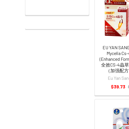
EU YAN SANG
Mycelia Cs-
(Enhanced For
全效CS-4蟲
（加强配方
Eu Yan S
$39.73