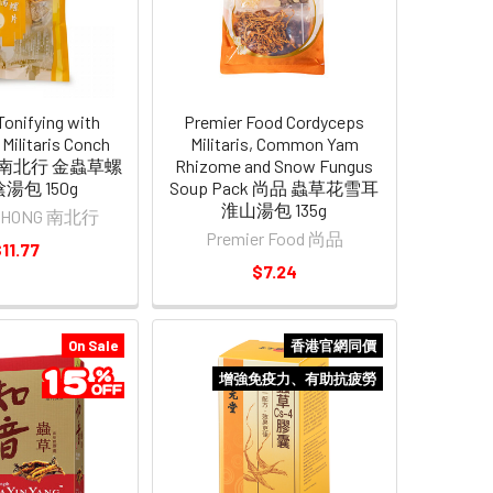
Tonifying with
Premier Food Cordyceps
Militaris Conch
Militaris, Common Yam
up | 南北行 金蟲草螺
Rhizome and Snow Fungus
湯包 150g
Soup Pack 尚品 蟲草花雪耳
淮山湯包 135g
I HONG 南北行
Premier Food 尚品
11.77
$7.24
On Sale
香港官網同價
增強免疫力、有助抗疲勞