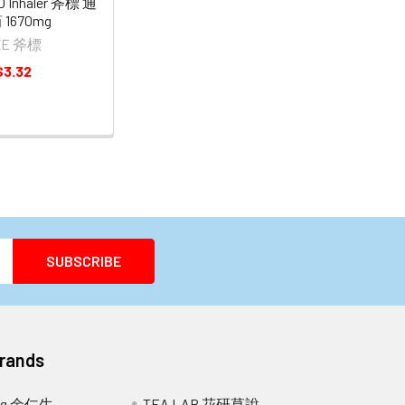
 Inhaler 斧標 通
1670mg
XE 斧標
$3.32
Brands
ang 余仁生
TEA LAB 花研草說