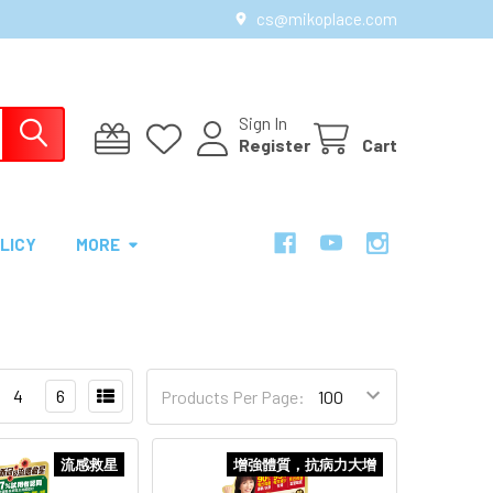
cs@mikoplace.com
Sign In
Register
Cart
LICY
MORE
4
6
Products Per Page:
流感救星
增強體質，抗病力大增