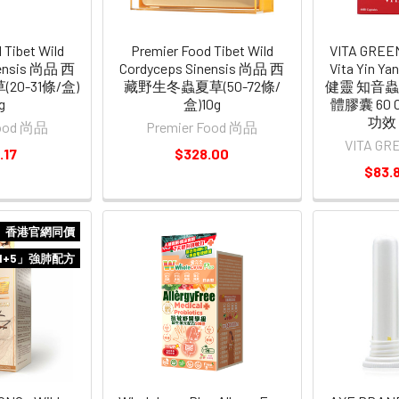
 Tibet Wild
Premier Food Tibet Wild
VITA GREEN
nensis 尚品 西
Cordyceps Sinensis 尚品 西
Vita Yin Y
0-31條/盒)
藏野生冬蟲夏草(50-72條/
健靈 知音
g
盒)10g
體膠囊 60 C
功效
Food 尚品
Premier Food 尚品
VITA G
.17
$328.00
$83.8
香港官網同價
1+5」強肺配方