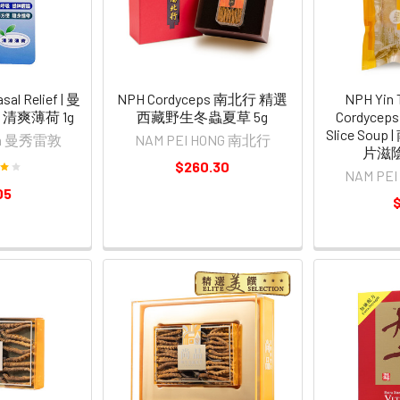
al Relief | 曼
NPH Cordyceps 南北行 精選
NPH Yin 
清爽薄荷 1g
西藏野生冬蟲夏草 5g
Cordyceps 
Slice So
tum 曼秀雷敦
NAM PEI HONG 南北行
片滋陰
$260.30
NAM PE
05
$