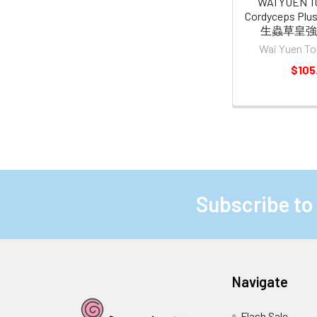
WAI YUEN TO
Cordyceps Plu
生蟲草皇強肺
Wai Yuen 
$105
Subscribe to
Footer
Navigate
Flash Sale