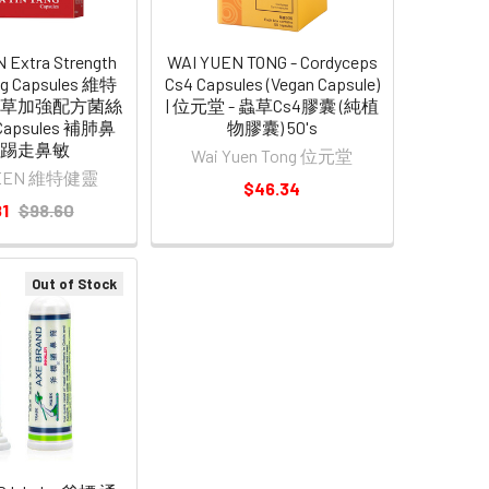
 Extra Strength
WAI YUEN TONG - Cordyceps
ang Capsules 維特
Cs4 Capsules (Vegan Capsule)
蟲草加強配方菌絲
| 位元堂 - 蟲草Cs4膠囊 (純植
apsules 補肺鼻
物膠囊) 50's
 踢走鼻敏
Wai Yuen Tong 位元堂
REEN 維特健靈
$46.34
1
$98.60
Out of Stock