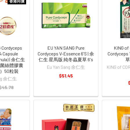
香港同價
 Cordyceps
EU YAN SANG Pure
KING o
4 Capsule
Cordyceps V-Essence 6'S | 余
Cordycep
mula) | 余仁生
仁生 星馬版 純冬蟲夏草 6's
草1
草菌絲體膠囊
Eu Yan Sang 余仁生
KING of 
）50粒裝
$51.45
ang 余仁生
$
$45.78