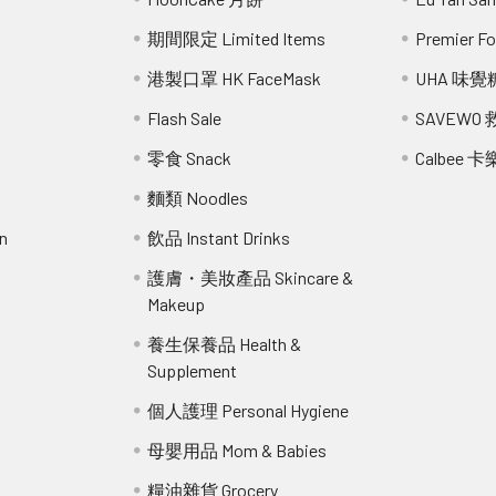
期間限定 Limited Items
Premier 
港製口罩 HK FaceMask
UHA 味覺
Flash Sale
SAVEWO
零食 Snack
Calbee 卡
麵類 Noodles
n
飲品 Instant Drinks
護膚・美妝產品 Skincare &
Makeup
r
養生保養品 Health &
Supplement
個人護理 Personal Hygiene
母嬰用品 Mom & Babies
糧油雜貨 Grocery