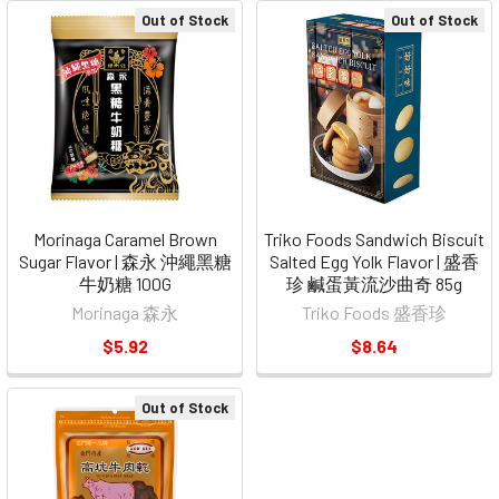
Out of Stock
Out of Stock
Morinaga Caramel Brown
Triko Foods Sandwich Biscuit
Sugar Flavor | 森永 沖繩黑糖
Salted Egg Yolk Flavor | 盛香
牛奶糖 100G
珍 鹹蛋黃流沙曲奇 85g
Morinaga 森永
Triko Foods 盛香珍
$5.92
$8.64
Out of Stock