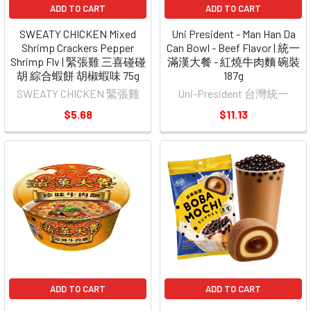
ADD TO CART
ADD TO CART
SWEATY CHICKEN Mixed
Uni President - Man Han Da
Shrimp Crackers Pepper
Can Bowl - Beef Flavor | 統一
Shrimp Flv | 緊張雞 三喜碰碰
滿漢大餐 - 紅燒牛肉麵 碗裝
胡 綜合蝦餅 胡椒蝦味 75g
187g
SWEATY CHICKEN 緊張雞
Uni-President 台灣統一
$5.68
$11.13
ADD TO CART
ADD TO CART