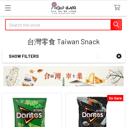
Search
台灣零食 Taiwan Snack
SHOW FILTERS
Sidebar
On Sale