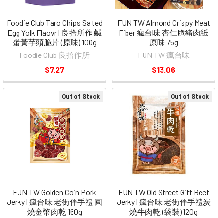
Foodie Club Taro Chips Salted
FUN TW Almond Crispy Meat
Egg Yolk Flaovr | 良拾所作 鹹
Fiber 瘋台味 杏仁脆豬肉紙
蛋黃芋頭脆片 (原味) 100g
原味 75g
Foodie Club 良拾作所
FUN TW 瘋台味
$7.27
$13.06
Out of Stock
Out of Stock
FUN TW Golden Coin Pork
FUN TW Old Street Gift Beef
Jerky | 瘋台味 老街伴手禮 圓
Jerky | 瘋台味 老街伴手禮炭
燒金幣肉乾 160g
燒牛肉乾 (袋裝) 120g