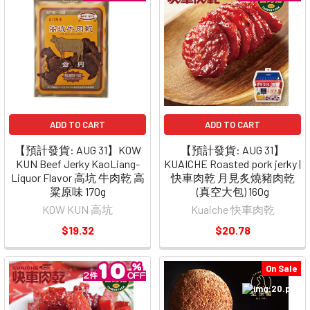
ADD TO CART
ADD TO CART
【預計發貨: AUG 31】KOW
【預計發貨: AUG 31】
KUN Beef Jerky KaoLiang-
KUAICHE Roasted pork jerky |
Liquor Flavor 高坑 牛肉乾 高
快車肉乾 月見炙燒豬肉乾
粱原味 170g
(真空大包) 160g
KOW KUN 高坑
Kuaiche 快車肉乾
$19.32
$20.78
On Sale