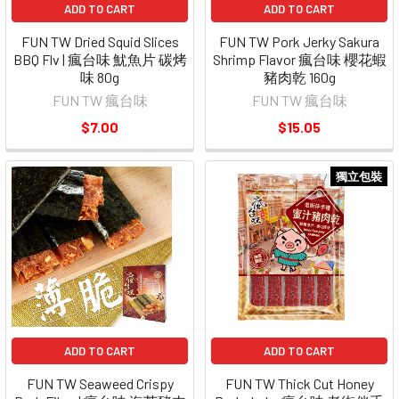
ADD TO CART
ADD TO CART
FUN TW Dried Squid Slices
FUN TW Pork Jerky Sakura
BBQ Flv | 瘋台味 魷魚片 碳烤
Shrimp Flavor 瘋台味 櫻花蝦
味 80g
豬肉乾 160g
FUN TW 瘋台味
FUN TW 瘋台味
$7.00
$15.05
獨立包裝
ADD TO CART
ADD TO CART
FUN TW Seaweed Crispy
FUN TW Thick Cut Honey