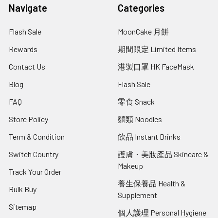
Navigate
Categories
Flash Sale
MoonCake 月餅
Rewards
期間限定 Limited Items
Contact Us
港製口罩 HK FaceMask
Blog
Flash Sale
FAQ
零食 Snack
Store Policy
麵類 Noodles
Term & Condition
飲品 Instant Drinks
Switch Country
護膚・美妝產品 Skincare &
Makeup
Track Your Order
養生保養品 Health &
Bulk Buy
Supplement
Sitemap
個人護理 Personal Hygiene