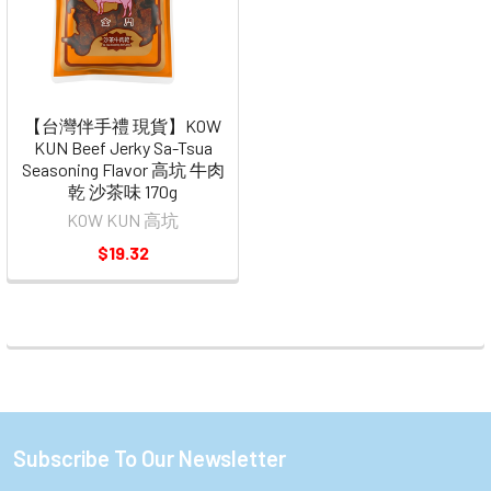
【台灣伴手禮 現貨】KOW
KUN Beef Jerky Sa-Tsua
Seasoning Flavor 高坑 牛肉
乾 沙茶味 170g
KOW KUN 高坑
$19.32
Subscribe To Our Newsletter
Footer