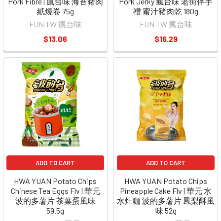
Pork Fibre | 瘋台味 海苔豬肉
Pork Jerky 瘋台味 老街伴手
紙燒卷 75g
禮 蜜汁豬肉乾 180g
FUN TW 瘋台味
FUN TW 瘋台味
$13.06
$16.29
ADD TO CART
ADD TO CART
HWA YUAN Potato Chips
HWA YUAN Potato Chips
Chinese Tea Eggs Flv | 華元
Pineapple Cake Flv | 華元 水
波的多薯片 茶葉蛋風味
水灶咖 波的多薯片 鳳梨酥風
59.5g
味 52g