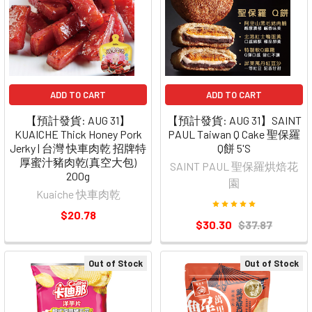
ADD TO CART
ADD TO CART
【預計發貨: AUG 31】
【預計發貨: AUG 31】SAINT
KUAICHE Thick Honey Pork
PAUL Taiwan Q Cake 聖保羅
Jerky | 台灣 快車肉乾 招牌特
Q餅 5'S
厚蜜汁豬肉乾(真空大包)
SAINT PAUL 聖保羅烘焙花
200g
園
Kuaiche 快車肉乾
$20.78
$30.30
$37.87
Out of Stock
Out of Stock