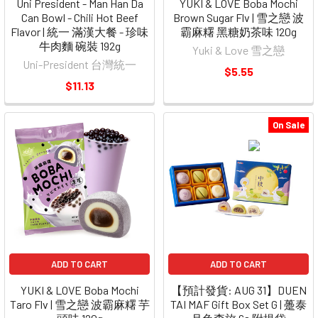
Uni President - Man Han Da
YUKI & LOVE Boba Mochi
Can Bowl - Chili Hot Beef
Brown Sugar Flv | 雪之戀 波
Flavor | 統一 滿漢大餐 - 珍味
霸麻糬 黑糖奶茶味 120g
牛肉麵 碗裝 192g
Yuki & Love 雪之戀
Uni-President 台灣統一
$5.55
$11.13
On Sale
ADD TO CART
ADD TO CART
YUKI & LOVE Boba Mochi
【預計發貨: AUG 31】DUEN
Taro Flv | 雪之戀 波霸麻糬 芋
TAI MAF Gift Box Set G | 躉泰