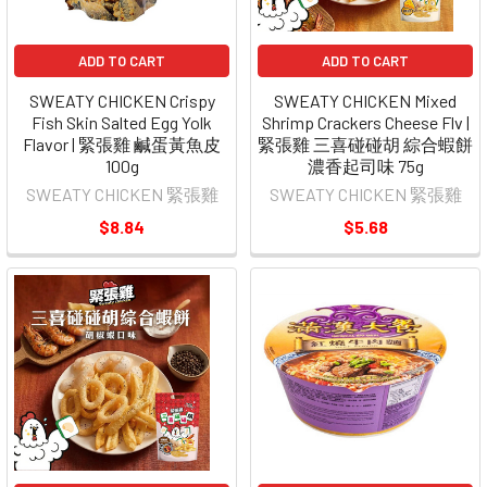
ADD TO CART
ADD TO CART
SWEATY CHICKEN Crispy
SWEATY CHICKEN Mixed
Fish Skin Salted Egg Yolk
Shrimp Crackers Cheese Flv |
Flavor | 緊張雞 鹹蛋黃魚皮
緊張雞 三喜碰碰胡 綜合蝦餅
100g
濃香起司味 75g
SWEATY CHICKEN 緊張雞
SWEATY CHICKEN 緊張雞
$8.84
$5.68