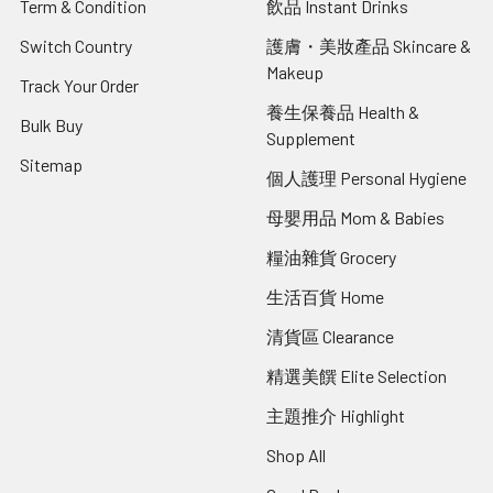
Term & Condition
飲品 Instant Drinks
Switch Country
護膚・美妝產品 Skincare &
Makeup
Track Your Order
養生保養品 Health &
Bulk Buy
Supplement
Sitemap
個人護理 Personal Hygiene
母嬰用品 Mom & Babies
糧油雜貨 Grocery
生活百貨 Home
清貨區 Clearance
精選美饌 Elite Selection
主題推介 Highlight
Shop All