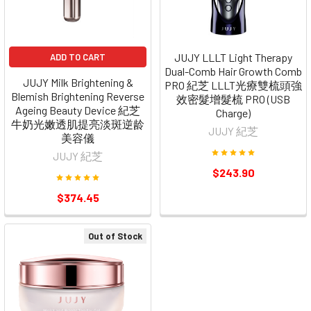
JUJY LLLT Light Therapy
ADD TO CART
Dual-Comb Hair Growth Comb
JUJY Milk Brightening &
PRO 紀芝 LLLT光療雙梳頭強
Blemish Brightening Reverse
效密髮增髮梳 PRO (USB
Ageing Beauty Device 紀芝
Charge)
牛奶光嫩透肌提亮淡斑逆龄
JUJY 紀芝
美容儀
JUJY 紀芝
$243.90
$374.45
Out of Stock