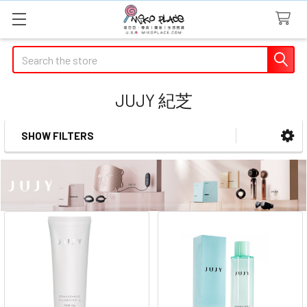
Search
JUJY 紀芝
SHOW FILTERS
Sidebar