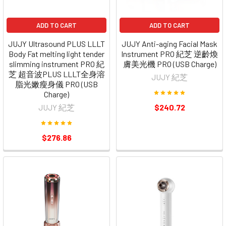
ADD TO CART
ADD TO CART
JUJY Ultrasound PLUS LLLT
JUJY Anti-aging Facial Mask
Body Fat melting light tender
Instrument PRO 紀芝 逆齡煥
slimming instrument PRO 紀
膚美光機 PRO (USB Charge)
芝 超音波PLUS LLLT全身溶
JUJY 紀芝
脂光嫩瘦身儀 PRO (USB
Charge)
JUJY 紀芝
$240.72
$276.86