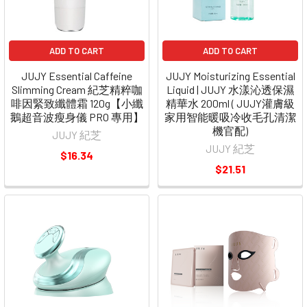
ADD TO CART
ADD TO CART
JUJY Essential Caffeine
JUJY Moisturizing Essential
Slimming Cream 紀芝精粹咖
Liquid | JUJY 水漾沁透保濕
啡因緊致纖體霜 120g【小纖
精華水 200ml ( JUJY灌膚級
鵝超音波瘦身儀 PRO 專用】
家用智能暖吸冷收毛孔清潔
機官配)
JUJY 紀芝
JUJY 紀芝
$16.34
$21.51