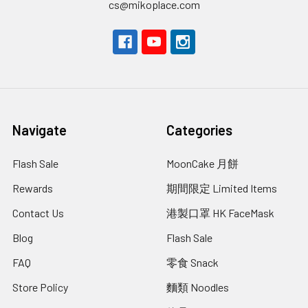
cs@mikoplace.com
Navigate
Categories
Flash Sale
MoonCake 月餅
Rewards
期間限定 Limited Items
Contact Us
港製口罩 HK FaceMask
Blog
Flash Sale
FAQ
零食 Snack
Store Policy
麵類 Noodles