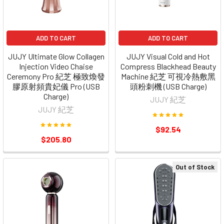
ADD TO CART
ADD TO CART
JUJY Ultimate Glow Collagen
JUJY Visual Cold and Hot
Injection Video Chaise
Compress Blackhead Beauty
Ceremony Pro 紀芝 極致煥發
Machine 紀芝 可視冷熱敷黑
膠原射頻貴妃儀 Pro (USB
頭粉刺機 (USB Charge)
Charge)
JUJY 紀芝
JUJY 紀芝
$92.54
$205.80
Out of Stock