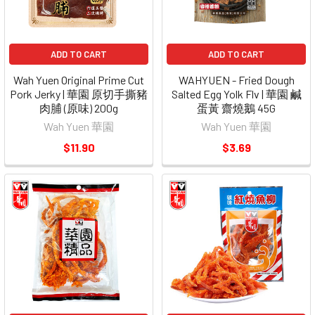
ADD TO CART
ADD TO CART
Wah Yuen Original Prime Cut
WAHYUEN - Fried Dough
Pork Jerky | 華園 原切手撕豬
Salted Egg Yolk Flv | 華園 鹹
肉脯 (原味) 200g
蛋黃 齋燒鵝 45G
Wah Yuen 華園
Wah Yuen 華園
$11.90
$3.69