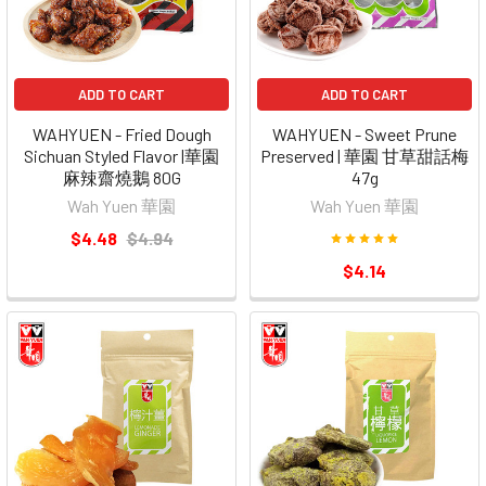
ADD TO CART
ADD TO CART
WAHYUEN - Fried Dough
WAHYUEN - Sweet Prune
Sichuan Styled Flavor |華園
Preserved | 華園 甘草甜話梅
麻辣齋燒鵝 80G
47g
Wah Yuen 華園
Wah Yuen 華園
$4.48
$4.94
$4.14