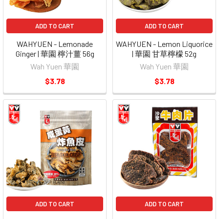
ADD TO CART
ADD TO CART
WAHYUEN - Lemonade
WAHYUEN - Lemon Liquorice
Ginger | 華園 檸汁薑 56g
| 華園 甘草檸檬 52g
Wah Yuen 華園
Wah Yuen 華園
$3.78
$3.78
ADD TO CART
ADD TO CART