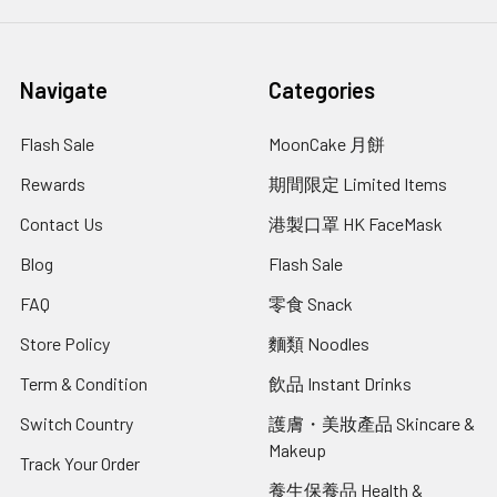
Navigate
Categories
Flash Sale
MoonCake 月餅
Rewards
期間限定 Limited Items
Contact Us
港製口罩 HK FaceMask
Blog
Flash Sale
FAQ
零食 Snack
Store Policy
麵類 Noodles
Term & Condition
飲品 Instant Drinks
Switch Country
護膚・美妝產品 Skincare &
Makeup
Track Your Order
養生保養品 Health &