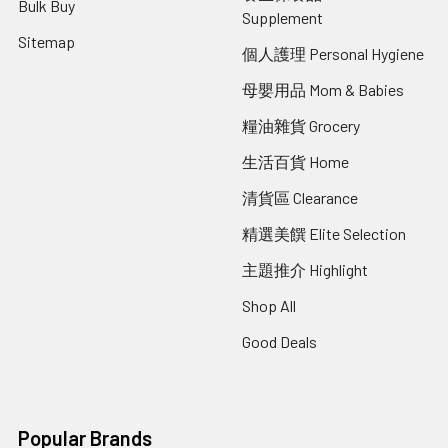
Bulk Buy
Supplement
Sitemap
個人護理 Personal Hygiene
母嬰用品 Mom & Babies
糧油雜貨 Grocery
生活百貨 Home
清貨區 Clearance
精選美饌 Elite Selection
主題推介 Highlight
Shop All
Good Deals
Popular Brands