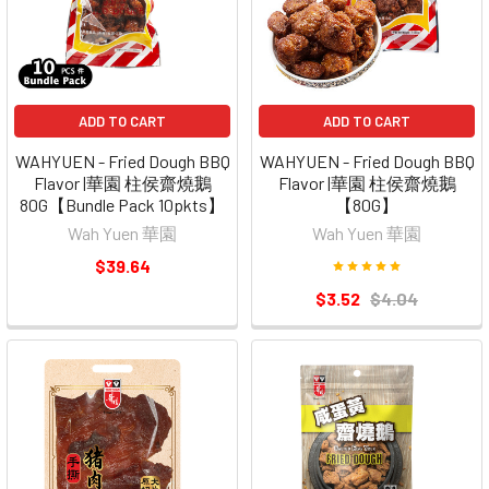
ADD TO CART
ADD TO CART
WAHYUEN - Fried Dough BBQ
WAHYUEN - Fried Dough BBQ
Flavor |華園 柱侯齋燒鵝
Flavor |華園 柱侯齋燒鵝
80G【Bundle Pack 10pkts】
【80G】
Wah Yuen 華園
Wah Yuen 華園
$39.64
$3.52
$4.04