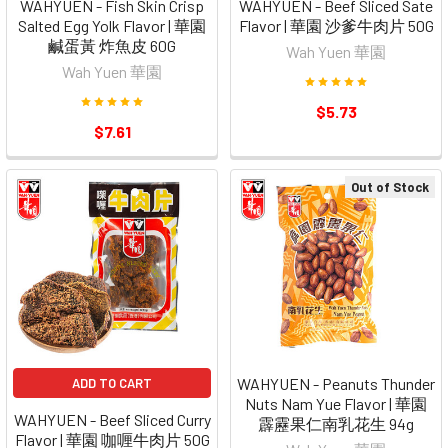
WAHYUEN - Fish Skin Crisp
WAHYUEN - Beef Sliced Sate
Salted Egg Yolk Flavor | 華園
Flavor | 華園 沙爹牛肉片 50G
鹹蛋黃 炸魚皮 60G
Wah Yuen 華園
Wah Yuen 華園
$5.73
$7.61
Out of Stock
WAHYUEN - Peanuts Thunder
ADD TO CART
Nuts Nam Yue Flavor | 華園
WAHYUEN - Beef Sliced Curry
霹靂果仁南乳花生 94g
Flavor | 華園 咖喱牛肉片 50G