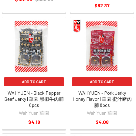
$82.37
ADD TO CART
ADD TO CART
WAHYUEN - Black Pepper
WAHYUEN - Pork Jerky
Beef Jerky | 華園 黑椒牛肉脯
Honey Flavor | 華園 蜜汁豬肉
8pcs
脯 8pcs
Wah Yuen 華園
Wah Yuen 華園
$4.18
$4.08