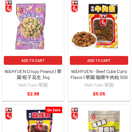
ADD TO CART
ADD TO CART
WAHYUEN Crispy Peanut | 華
WAHYUEN - Beef Cube Curry
園 蝦子花生 34g
Flavor | 華園 咖喱牛肉粒 50G
Wah Yuen 華園
Wah Yuen 華園
$2.98
$5.05
On Sale