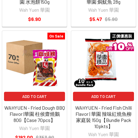
園 水泡餅150g
華園 焗魷魚 28g
Wah Yuen 華園
Wah Yuen 華園
$6.90
$5.47
$5.90
On Sale
正價優惠裝
ADD TO CART
ADD TO CART
WAHYUEN - Fried Dough BBQ
WAHYUEN - Fried Fish Chilli
Flavor |華園 柱侯齋燒鵝
Flavor | 華園 辣味紅燒魚柳
80G【Case 70pcs】
家庭裝 150g【Bundle Pack
10pkts】
Wah Yuen 華園
Wah Yuen 華園
$192.00
$353.90