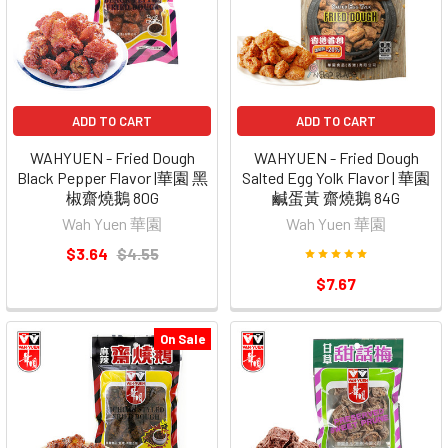
ADD TO CART
ADD TO CART
WAHYUEN - Fried Dough
WAHYUEN - Fried Dough
Black Pepper Flavor |華園 黑
Salted Egg Yolk Flavor | 華園
椒齋燒鵝 80G
鹹蛋黃 齋燒鵝 84G
Wah Yuen 華園
Wah Yuen 華園
$3.64
$4.55
$7.67
On Sale