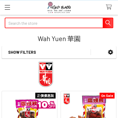
Search
Wah Yuen 華園
SHOW FILTERS
Sidebar
正價優惠裝
On Sale