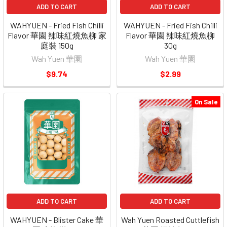
ADD TO CART
ADD TO CART
WAHYUEN - Fried Fish Chilli
WAHYUEN - Fried Fish Chilli
Flavor 華園 辣味紅燒魚柳 家
Flavor 華園 辣味紅燒魚柳
庭裝 150g
30g
Wah Yuen 華園
Wah Yuen 華園
$9.74
$2.99
On Sale
ADD TO CART
ADD TO CART
WAHYUEN - Blister Cake 華
Wah Yuen Roasted Cuttlefish