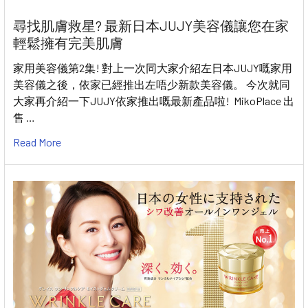
尋找肌膚救星? 最新日本JUJY美容儀讓您在家
輕鬆擁有完美肌膚
家用美容儀第2集! 對上一次同大家介紹左日本JUJY嘅家用
美容儀之後，依家已經推出左唔少新款美容儀。 今次就同
大家再介紹一下JUJY依家推出嘅最新產品啦! MikoPlace 出
售 …
Read More