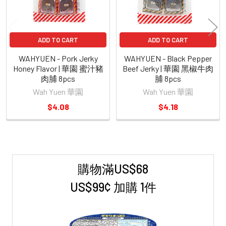
ADD TO CART
ADD TO CART
WAHYUEN - Pork Jerky
WAHYUEN - Black Pepper
Honey Flavor | 華園 蜜汁豬
Beef Jerky | 華園 黑椒牛肉
肉脯 8pcs
脯 8pcs
Wah Yuen 華園
Wah Yuen 華園
$4.08
$4.18
購物滿US$68
Sidebar
US$99¢ 加購 1件