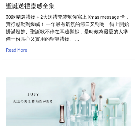
聖誕送禮靈感全集
30款精選禮物＋2大送禮套装幫你寫上 Xmas message 卡，
實行感動到爆喊！ 一年最有氣氛的節日又到喇！街上開始
掛滿燈飾、聖誕歌不停在耳邊響起，是時候為最愛的人準
備一份貼心又實用的聖誕禮物。 …
Read More