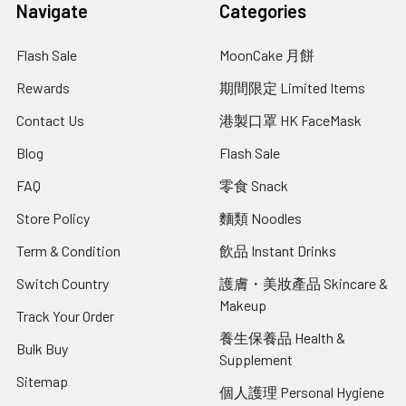
Navigate
Categories
Flash Sale
MoonCake 月餅
Rewards
期間限定 Limited Items
Contact Us
港製口罩 HK FaceMask
Blog
Flash Sale
FAQ
零食 Snack
Store Policy
麵類 Noodles
Term & Condition
飲品 Instant Drinks
Switch Country
護膚・美妝產品 Skincare &
Makeup
Track Your Order
養生保養品 Health &
Bulk Buy
Supplement
Sitemap
個人護理 Personal Hygiene