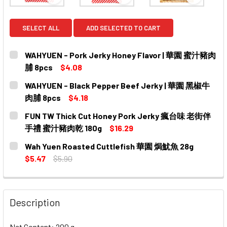
View: WAHYUEN - Pork Jerky Honey Flavor |
View: WAHYUEN - Black Pe
View: F
SELECT ALL
ADD SELECTED TO CART
WAHYUEN - Pork Jerky Honey Flavor | 華園 蜜汁豬肉
脯 8pcs
$4.08
CURRENT
QUANTITY:
WAHYUEN - Black Pepper Beef Jerky | 華園 黑椒牛
STOCK:
肉脯 8pcs
$4.18
CURRENT
QUANTITY:
FUN TW Thick Cut Honey Pork Jerky 瘋台味 老街伴
STOCK:
手禮 蜜汁豬肉乾 180g
$16.29
CURRENT
QUANTITY:
Wah Yuen Roasted Cuttlefish 華園 焗魷魚 28g
STOCK:
DECREASE QUANTITY OF FUN TW THICK CUT HONEY 
INCREASE QUANTITY OF FUN TW THICK C
$5.47
$5.90
CURRENT
QUANTITY:
STOCK:
DECREASE QUANTITY OF WAH YUEN ROASTED CUTTLEFI
INCREASE QUANTITY OF WAH YUEN ROASTED
Description
Net Content: 200 g