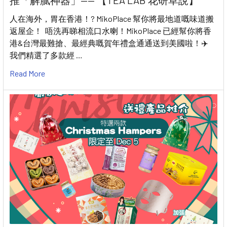
推「解膩神器」—— 【TEA LAB 花研草說】
人在海外，胃在香港！? MikoPlace 幫你將最地道嘅味道搬
返屋企！ 唔洗再睇相流口水喇！MikoPlace 已經幫你將香
港&台灣最難搶、最經典嘅賀年禮盒通通送到美國啦！✈️
我們精選了多款經 …
Read More