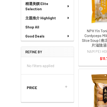
精選美饌 Elite
Selection
主題推介 Highlight
Shop All
NPH Yin Toni
Cordyceps Mil
Good Deals
Slice Soup 
片滋陰湯包
NAM PEI 
REFINE BY
$11.
No filters applied
PRICE