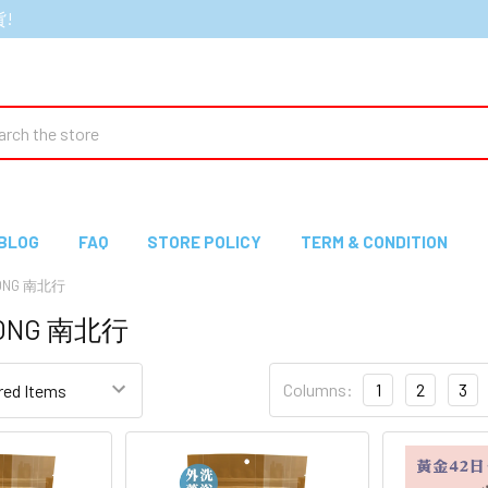
貨!
ch
BLOG
FAQ
STORE POLICY
TERM & CONDITION
HONG 南北行
HONG 南北行
Columns:
1
2
3