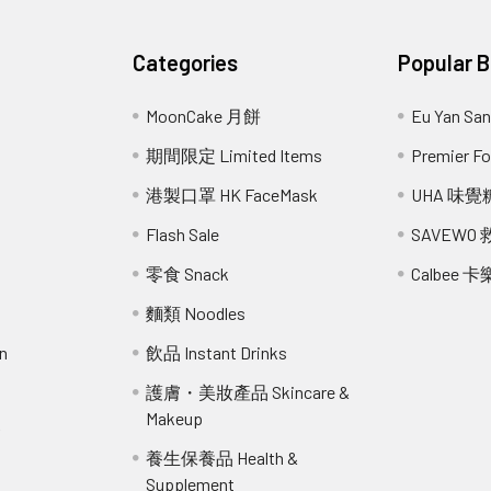
Categories
Popular 
MoonCake 月餅
Eu Yan S
期間限定 Limited Items
Premier 
港製口罩 HK FaceMask
UHA 味覺
Flash Sale
SAVEWO
零食 Snack
Calbee 卡
麵類 Noodles
n
飲品 Instant Drinks
護膚・美妝產品 Skincare &
Makeup
r
養生保養品 Health &
Supplement