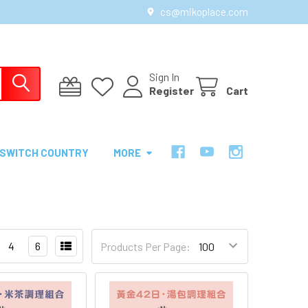
cs@mikoplace.com
Sign In
Register
Cart
SWITCH COUNTRY
MORE
4
6
Products Per Page: