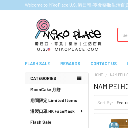
Welcome to MikoPlace U.S. 港日韓-零食藥妝生活百
Sear
FLASH SALE
REWARDS
CONTACT US
HOME
NAM PEI 
CATEGORIES
NAM PEI 
Sidebar
MoonCake 月餅
期間限定 Limited Items
Sort By:
港製口罩 HK FaceMask
Flash Sale