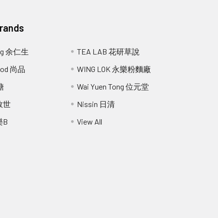
Brands
ang 余仁生
TEA LAB 花研草說
Food 尚品
WING LOK 永樂粉麵廠
糖
Wai Yuen Tong 位元堂
 救世
Nissin 日清
樂B
View All