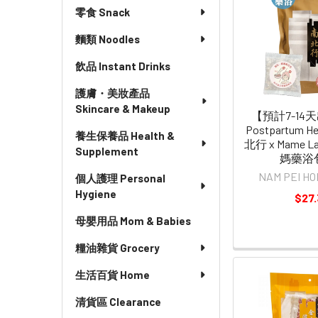
零食 Snack
麵類 Noodles
飲品 Instant Drinks
護膚・美妝產品
Skincare & Makeup
【預計7-14
Postpartum Her
養生保養品 Health &
北行 x Mame 
Supplement
媽藥浴包 
NAM PEI 
個人護理 Personal
Hygiene
$27.
母嬰用品 Mom & Babies
糧油雜貨 Grocery
生活百貨 Home
清貨區 Clearance