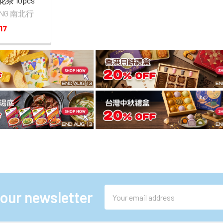
茶 10pcs
HONG 南北行
17
Email
 our newsletter
Address