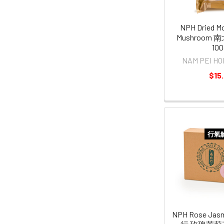
NPH Dried M
Mushroom
100
NAM PEI 
$15.
行氣
NPH Rose Jas