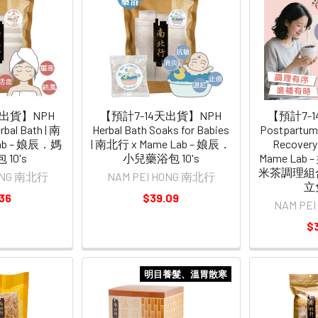
天出貨】NPH
【預計7-14天出貨】NPH
【預計7-
bal Bath | 南
Herbal Bath Soaks for Babies
Postpartum 
Lab – 娘辰．媽
| 南北行 x Mame Lab – 娘辰．
Recovery
10's
小兒藥浴包 10's
Mame Lab
米茶調理組
HONG 南北行
NAM PEI HONG 南北行
立
36
$39.09
NAM PE
$
明目養髮、溫胃散寒