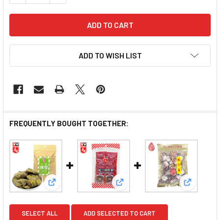
ADD TO WISH LIST
FREQUENTLY BOUGHT TOGETHER:
View: WAHYUEN - Lemon Liquorice | 華園 甘草檸檬
View: WAHYUEN - Pork Jerk
View: C
SELECT ALL
ADD SELECTED TO CART