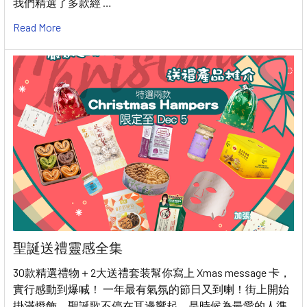
我們精選了多款經 …
Read More
聖誕送禮靈感全集
30款精選禮物＋2大送禮套装幫你寫上 Xmas message 卡，
實行感動到爆喊！ 一年最有氣氛的節日又到喇！街上開始
掛滿燈飾、聖誕歌不停在耳邊響起，是時候為最愛的人準