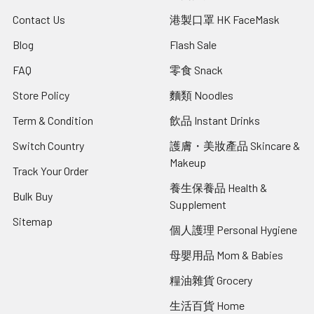
Contact Us
港製口罩 HK FaceMask
Blog
Flash Sale
FAQ
零食 Snack
Store Policy
麵類 Noodles
Term & Condition
飲品 Instant Drinks
Switch Country
護膚・美妝產品 Skincare &
Makeup
Track Your Order
養生保養品 Health &
Bulk Buy
Supplement
Sitemap
個人護理 Personal Hygiene
母嬰用品 Mom & Babies
糧油雜貨 Grocery
生活百貨 Home