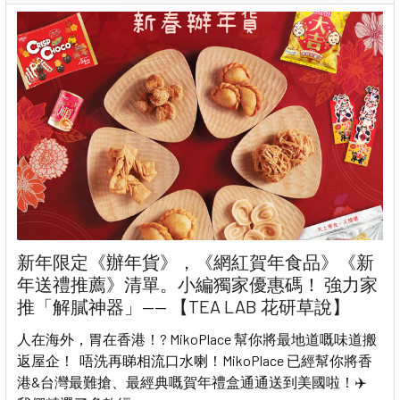
新年限定《辦年貨》，《網紅賀年食品》《新
年送禮推薦》清單。小編獨家優惠碼！ 強力家
推「解膩神器」—— 【TEA LAB 花研草說】
人在海外，胃在香港！? MikoPlace 幫你將最地道嘅味道搬
返屋企！ 唔洗再睇相流口水喇！MikoPlace 已經幫你將香
港&台灣最難搶、最經典嘅賀年禮盒通通送到美國啦！✈️