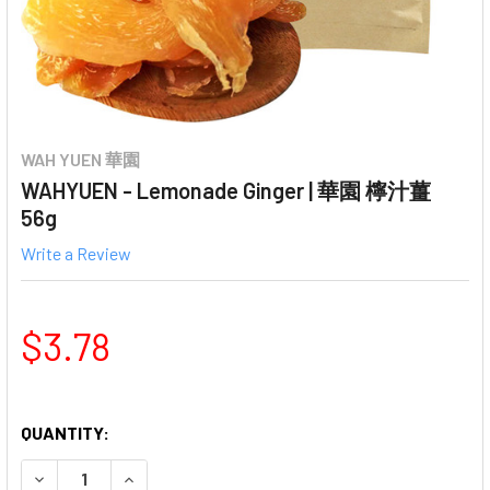
WAH YUEN 華園
WAHYUEN - Lemonade Ginger | 華園 檸汁薑
56g
Write a Review
$3.78
QUANTITY:
DECREASE QUANTITY OF WAHYUEN - LEMONADE GINGER 
INCREASE QUANTITY OF WAHYUEN - LEMONAD