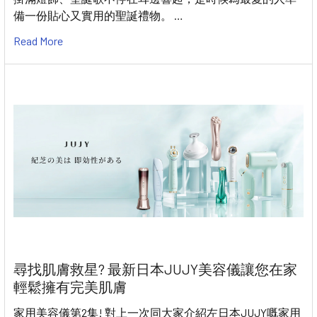
備一份貼心又實用的聖誕禮物。 …
Read More
尋找肌膚救星? 最新日本JUJY美容儀讓您在家
輕鬆擁有完美肌膚
家用美容儀第2集! 對上一次同大家介紹左日本JUJY嘅家用