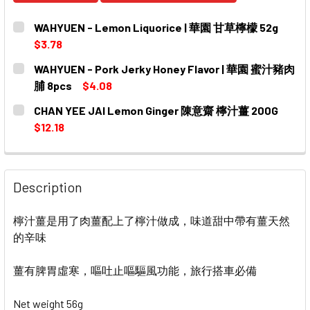
WAHYUEN - Lemon Liquorice | 華園 甘草檸檬 52g
$3.78
CURRENT
QUANTITY:
WAHYUEN - Pork Jerky Honey Flavor | 華園 蜜汁豬肉
STOCK:
DECREASE QU
脯 8pcs
$4.08
CURRENT
QUANTITY:
CHAN YEE JAI Lemon Ginger 陳意齋 檸汁薑 200G
STOCK:
$12.18
CURRENT
QUANTITY:
STOCK:
DECREASE QUANTITY OF CHAN YEE JAI LEMON GINGER 
INCREASE QUANTITY OF CHAN YEE JAI LEMO
Description
檸汁薑是用了肉薑配上了檸汁做成，味道甜中帶有薑天然
的辛味
薑有脾胃虛寒，嘔吐止嘔驅風功能
，
旅行搭車必備
Net weight 56g