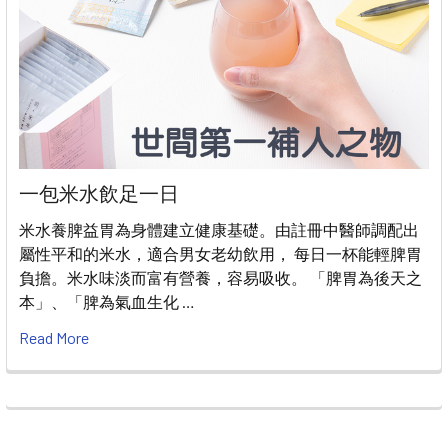
一包米水飲足一日
米水養脾益胃為身體建立健康基礎。由註冊中醫師調配出
屬性平和的米水，適合男女老幼飲用， 每日一杯能輕脾胃
負擔。米水味淡而富有營養，容易吸收。 「脾胃為後天之
本」、「脾為氣血生化 …
Read More