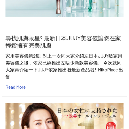
尋找肌膚救星? 最新日本JUJY美容儀讓您在家
輕鬆擁有完美肌膚
家用美容儀第2集! 對上一次同大家介紹左日本JUJY嘅家用
美容儀之後，依家已經推出左唔少新款美容儀。 今次就同
大家再介紹一下JUJY依家推出嘅最新產品啦! MikoPlace 出
售 …
Read More