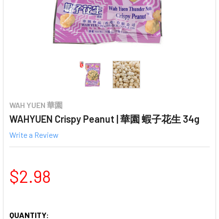
WAH YUEN 華園
WAHYUEN Crispy Peanut | 華園 蝦子花生 34g
Write a Review
$2.98
QUANTITY: