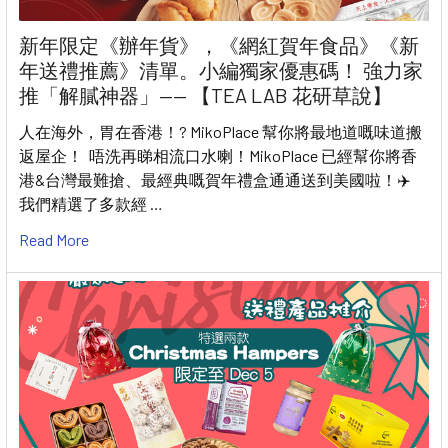
新年限定《辦年貨》，《網紅賀年食品》《新
年送禮推薦》清單。小編獨家優惠碼！ 強力家
推「解膩神器」—— 【TEA LAB 花研草說】
人在海外，胃在香港！? MikoPlace 幫你將最地道嘅味道搬
返屋企！ 唔洗再睇相流口水喇！MikoPlace 已經幫你將香
港&台灣最難搶、最經典嘅賀年禮盒通通送到美國啦！✈️
我們精選了多款經 …
Read More