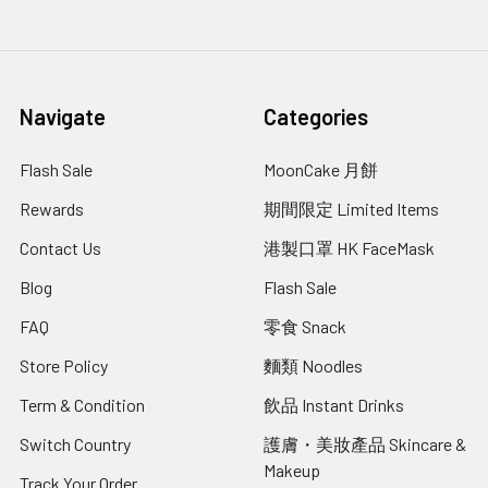
Navigate
Categories
Flash Sale
MoonCake 月餅
Rewards
期間限定 Limited Items
Contact Us
港製口罩 HK FaceMask
Blog
Flash Sale
FAQ
零食 Snack
Store Policy
麵類 Noodles
Term & Condition
飲品 Instant Drinks
Switch Country
護膚・美妝產品 Skincare &
Makeup
Track Your Order