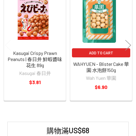
Related
Products
Kasugai Crispy Prawn
ADD TO CART
Peanuts | 春日井 鮮蝦醬味
WAHYUEN - Blister Cake 華
花生 89g
園 水泡餅150g
Kasugai 春日井
Wah Yuen 華園
$3.81
$6.90
購物滿US$68
Sidebar