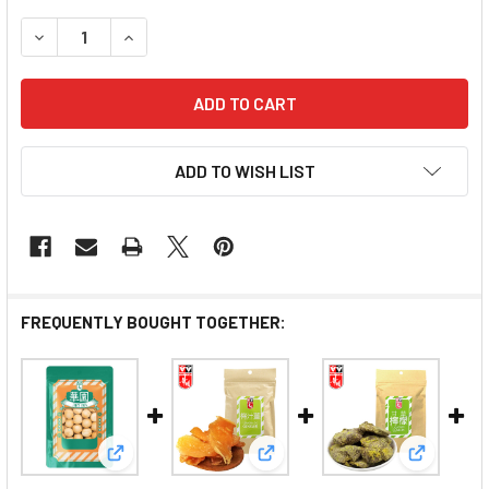
DECREASE QUANTITY OF WAHYUEN CRISPY 
INCREASE QUANTITY O
ADD TO WISH LIST
FREQUENTLY BOUGHT TOGETHER:
View: WAHYUEN - Blister Cake 華園 水泡餅150g
View: WAHYUEN - Lemonade
View: W