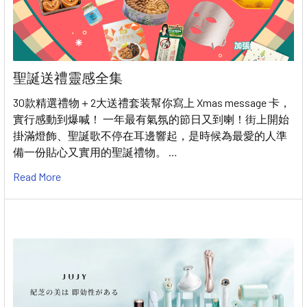
聖誕送禮靈感全集
30款精選禮物＋2大送禮套装幫你寫上 Xmas message 卡，
實行感動到爆喊！ 一年最有氣氛的節日又到喇！街上開始
掛滿燈飾、聖誕歌不停在耳邊響起，是時候為最愛的人準
備一份貼心又實用的聖誕禮物。 …
Read More