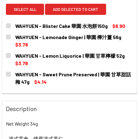
SELECT ALL
ADD SELECTED TO CART
WAHYUEN - Blister Cake 華園 水泡餅150g
$6.90
CURRENT
QUANTITY:
WAHYUEN - Lemonade Ginger | 華園 檸汁薑 56g
STOCK:
DECREASE QUANTITY OF WAHYUEN - BLISTER
INCREASE QUANTITY O
$3.78
CURRENT
QUANTITY:
WAHYUEN - Lemon Liquorice | 華園 甘草檸檬 52g
STOCK:
DECREASE QUANTITY OF WAHYUEN - LEMONADE GINGER 
INCREASE QUANTITY OF WAHYUEN - LEMONAD
$3.78
CURRENT
QUANTITY:
WAHYUEN - Sweet Prune Preserved | 華園 甘草甜話
STOCK:
DECREASE QU
梅 47g
$4.14
CURRENT
QUANTITY:
STOCK:
DECREASE QUANTITY OF WAHYUEN - SWEET PRUNE PRE
INCREASE QUANTITY OF WAHYUEN - SWEET 
Description
Net Weight 34g
- 港式零食、懷舊港式果仁