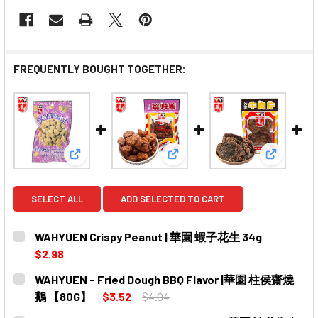
FREQUENTLY BOUGHT TOGETHER:
View: WAHYUEN Crispy Peanut | 華園 蝦子花生 34
View: WAHYUEN - Fried D
View: WA
SELECT ALL
ADD SELECTED TO CART
WAHYUEN Crispy Peanut | 華園 蝦子花生 34g
$2.98
CURRENT
QUANTITY:
WAHYUEN - Fried Dough BBQ Flavor |華園 柱侯齋燒
STOCK:
DECREASE QUANTITY OF WAHYUEN CRISPY 
INCREASE QUANTITY O
鵝 【80G】
$3.52
$4.04
CURRENT
QUANTITY: