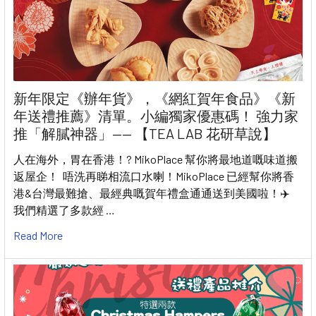
新年限定《辦年貨》，《網紅賀年食品》《新
年送禮推薦》清單。小編獨家優惠碼！ 強力家
推「解膩神器」—— 【TEA LAB 花研草說】
人在海外，胃在香港！? MikoPlace 幫你將最地道嘅味道搬
返屋企！ 唔洗再睇相流口水喇！MikoPlace 已經幫你將香
港&台灣最難搶、最經典嘅賀年禮盒通通送到美國啦！✈️
我們精選了多款經 …
Read More