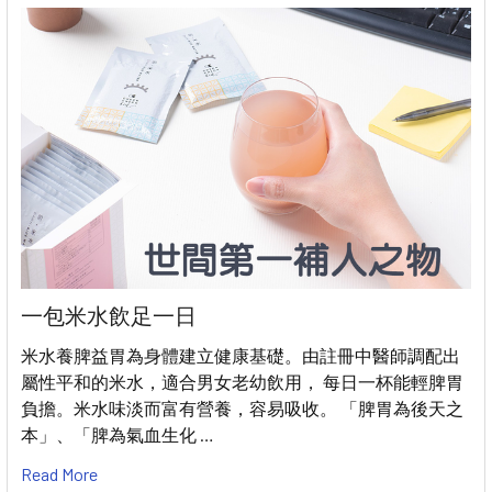
一包米水飲足一日
米水養脾益胃為身體建立健康基礎。由註冊中醫師調配出
屬性平和的米水，適合男女老幼飲用， 每日一杯能輕脾胃
負擔。米水味淡而富有營養，容易吸收。 「脾胃為後天之
本」、「脾為氣血生化 …
Read More