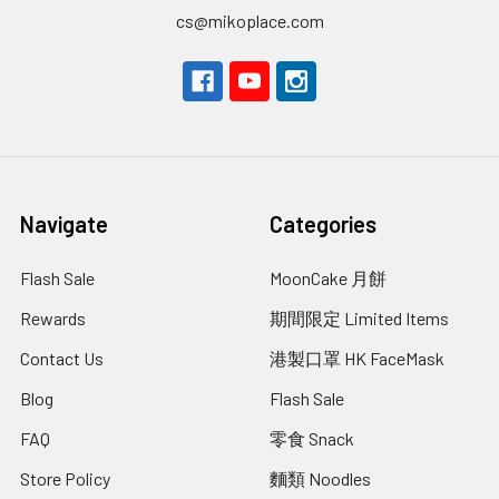
cs@mikoplace.com
Navigate
Categories
Flash Sale
MoonCake 月餅
Rewards
期間限定 Limited Items
Contact Us
港製口罩 HK FaceMask
Blog
Flash Sale
FAQ
零食 Snack
Store Policy
麵類 Noodles