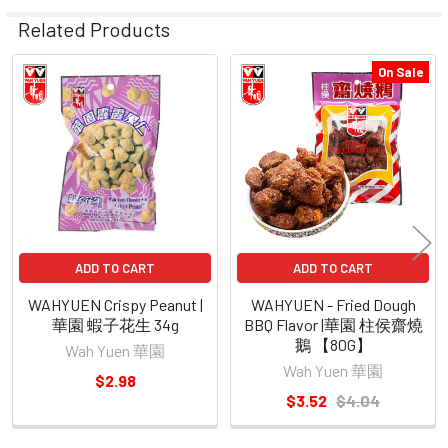
Related Products
On Sale
Related
Products
ADD TO CART
ADD TO CART
WAHYUEN Crispy Peanut |
WAHYUEN - Fried Dough
華園 蝦子花生 34g
BBQ Flavor |華園 柱侯齋燒
鵝 【80G】
Wah Yuen 華園
Wah Yuen 華園
$2.98
$3.52
$4.04