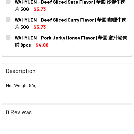
WAHYUEN - Beef Sliced Sate Flavor | 華園 沙爹牛肉
STOCK:
DECREASE QUANTITY OF WAHYUEN - FRIED DOUGH BB
INCREASE QUANTITY OF WAHYUEN - FRIED 
片 50G
$5.73
CURRENT
QUANTITY:
WAHYUEN - Beef Sliced Curry Flavor | 華園 咖喱牛肉
STOCK:
DECREASE QUANTITY OF WAHYUEN - BEEF SLICED SATE
INCREASE QUANTITY OF WAHYUEN - BEEF SL
片 50G
$5.73
CURRENT
QUANTITY:
WAHYUEN - Pork Jerky Honey Flavor | 華園 蜜汁豬肉
STOCK:
DECREASE QUANTITY OF WAHYUEN - BEEF SLICED CURR
INCREASE QUANTITY OF WAHYUEN - BEEF SL
脯 8pcs
$4.08
CURRENT
QUANTITY:
STOCK:
Description
Net Weight 94g
0 Reviews