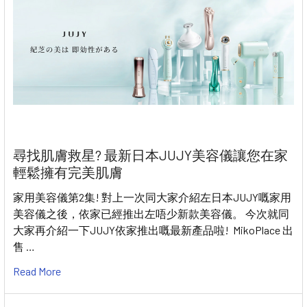
尋找肌膚救星? 最新日本JUJY美容儀讓您在家
輕鬆擁有完美肌膚
家用美容儀第2集! 對上一次同大家介紹左日本JUJY嘅家用
美容儀之後，依家已經推出左唔少新款美容儀。 今次就同
大家再介紹一下JUJY依家推出嘅最新產品啦! MikoPlace 出
售 …
Read More