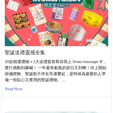
聖誕送禮靈感全集
30款精選禮物＋2大送禮套装幫你寫上 Xmas message 卡，
實行感動到爆喊！ 一年最有氣氛的節日又到喇！街上開始
掛滿燈飾、聖誕歌不停在耳邊響起，是時候為最愛的人準
備一份貼心又實用的聖誕禮物。 …
Read More