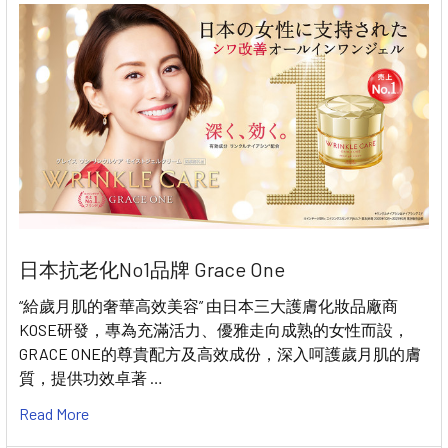
日本抗老化No1品牌 Grace One
“給歲月肌的奢華高效美容” 由日本三大護膚化妝品廠商
KOSE研發，專為充滿活力、優雅走向成熟的女性而設，
GRACE ONE的尊貴配方及高效成份，深入呵護歲月肌的膚
質，提供功效卓著 …
Read More