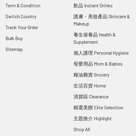
Term & Condition
飲品 Instant Drinks
Switch Country
護膚・美妝產品 Skincare &
Makeup
Track Your Order
養生保養品 Health &
Bulk Buy
Supplement
Sitemap
個人護理 Personal Hygiene
母嬰用品 Mom & Babies
糧油雜貨 Grocery
生活百貨 Home
清貨區 Clearance
精選美饌 Elite Selection
主題推介 Highlight
Shop All