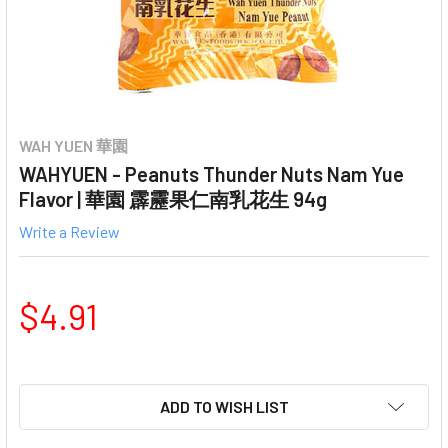
WAH YUEN 華園
WAHYUEN - Peanuts Thunder Nuts Nam Yue
Flavor | 華園 霹靂果仁南乳花生 94g
Write a Review
$4.91
ADD TO WISH LIST