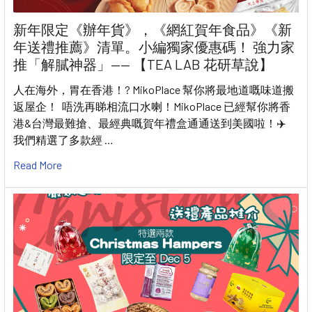
新年限定《辦年貨》，《網紅賀年食品》《新
年送禮推薦》清單。小編獨家優惠碼！ 強力家
推「解膩神器」—— 【TEA LAB 花研草說】
人在海外，胃在香港！? MikoPlace 幫你將最地道嘅味道搬
返屋企！ 唔洗再睇相流口水喇！MikoPlace 已經幫你將香
港&台灣最難搶、最經典嘅賀年禮盒通通送到美國啦！✈️
我們精選了多款經 …
Read More