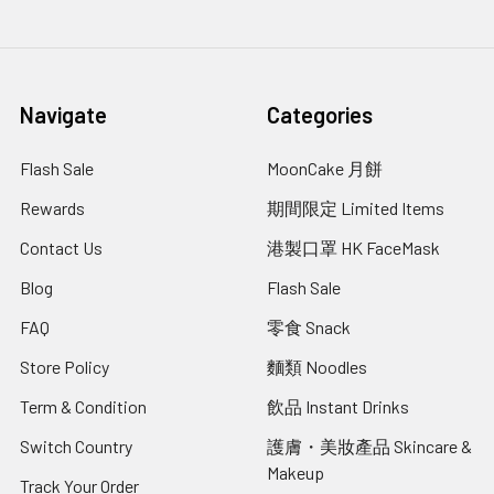
Navigate
Categories
Flash Sale
MoonCake 月餅
Rewards
期間限定 Limited Items
Contact Us
港製口罩 HK FaceMask
Blog
Flash Sale
FAQ
零食 Snack
Store Policy
麵類 Noodles
Term & Condition
飲品 Instant Drinks
Switch Country
護膚・美妝產品 Skincare &
Makeup
Track Your Order