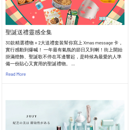
聖誕送禮靈感全集
30款精選禮物＋2大送禮套装幫你寫上 Xmas message 卡，
實行感動到爆喊！ 一年最有氣氛的節日又到喇！街上開始
掛滿燈飾、聖誕歌不停在耳邊響起，是時候為最愛的人準
備一份貼心又實用的聖誕禮物。 …
Read More