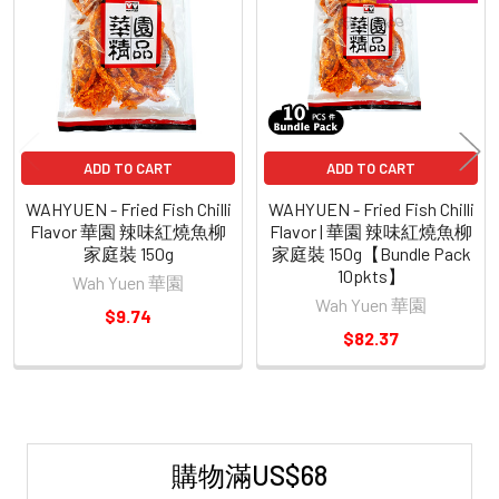
Products
ADD TO CART
ADD TO CART
WAHYUEN - Fried Fish Chilli
WAHYUEN - Fried Fish Chilli
Flavor 華園 辣味紅燒魚柳
Flavor | 華園 辣味紅燒魚柳
家庭裝 150g
家庭裝 150g【Bundle Pack
10pkts】
Wah Yuen 華園
Wah Yuen 華園
$9.74
$82.37
購物滿US$68
Sidebar