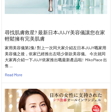
尋找肌膚救星? 最新日本JUJY美容儀讓您在家
輕鬆擁有完美肌膚
家用美容儀第2集! 對上一次同大家介紹左日本JUJY嘅家用
美容儀之後，依家已經推出左唔少新款美容儀。 今次就同
大家再介紹一下JUJY依家推出嘅最新產品啦! MikoPlace 出
售 …
Read More