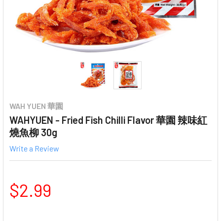
WAH YUEN 華園
WAHYUEN - Fried Fish Chilli Flavor 華園 辣味紅
燒魚柳 30g
Write a Review
$2.99