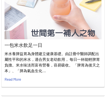
一包米水飲足一日
米水養脾益胃為身體建立健康基礎。由註冊中醫師調配出
屬性平和的米水，適合男女老幼飲用， 每日一杯能輕脾胃
負擔。米水味淡而富有營養，容易吸收。 「脾胃為後天之
本」、「脾為氣血生化 …
Read More