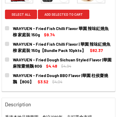
View: WAHYUEN - Fried Fish Chilli Flavor 
View: WAHYUEN - Fried Fis
View: WA
SELECT ALL
ADD SELECTED TO CART
WAHYUEN - Fried Fish Chilli Flavor 華園 辣味紅燒魚
柳 家庭裝 150g
$9.74
CURRENT
QUANTITY:
WAHYUEN - Fried Fish Chilli Flavor | 華園 辣味紅燒魚
STOCK:
DECREASE QUANTITY OF WAHYUEN - FRIED FISH CHIL
INCREASE QUANTITY OF WAHYUEN - FRIED 
柳 家庭裝 150g【Bundle Pack 10pkts】
$82.37
CURRENT
QUANTITY:
WAHYUEN - Fried Dough Sichuan Styled Flavor |華園
STOCK:
DECREASE QUANTITY OF WAHYUEN - FRIED FISH CHIL
INCREASE QUANTITY OF WAHYUEN - FRIED 
麻辣齋燒鵝 80G
$4.48
$4.94
CURRENT
QUANTITY:
WAHYUEN - Fried Dough BBQ Flavor |華園 柱侯齋燒
STOCK:
DECREASE QUANTITY OF WAHYUEN - FRIED DOUGH SIC
INCREASE QUANTITY OF WAHYUEN - FRIED D
鵝 【80G】
$3.52
$4.04
CURRENT
QUANTITY:
STOCK:
DECREASE QUANTITY OF WAHYUEN - FRIED DOUGH BB
INCREASE QUANTITY OF WAHYUEN - FRIED 
Description
香港本地品牌華園，創立1986年，主打零食市場。