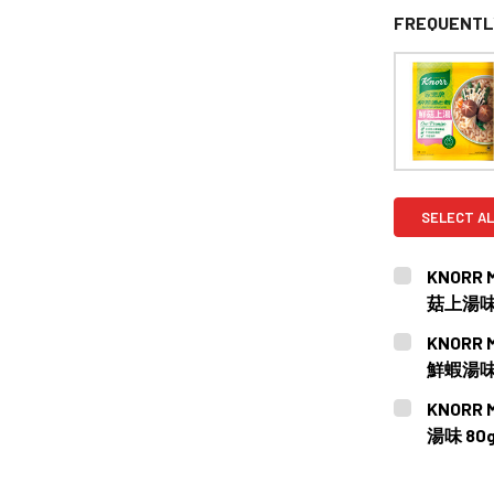
FREQUENTL
SELECT AL
KNORR 
菇上湯味 
CURRENT
QUANTITY:
KNORR 
STOCK:
DECREASE
鮮蝦湯味 8
CURRENT
QUANTITY:
KNORR 
STOCK:
DECREASE
湯味 80
CURRENT
QUANTITY:
STOCK: