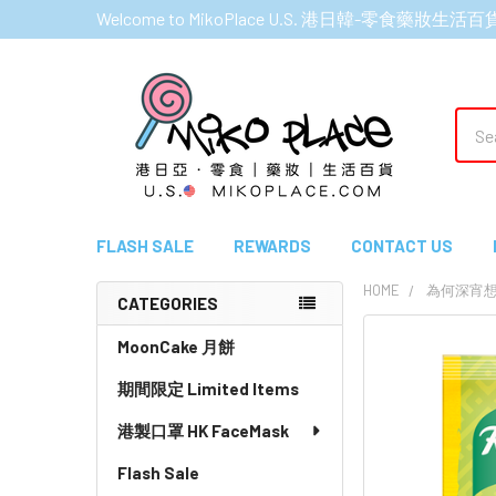
Welcome to MikoPlace U.S. 港日韓-零食藥妝生活百
Sear
FLASH SALE
REWARDS
CONTACT US
HOME
為何深宵
CATEGORIES
Sidebar
MoonCake 月餅
期間限定 Limited Items
港製口罩 HK FaceMask
Flash Sale