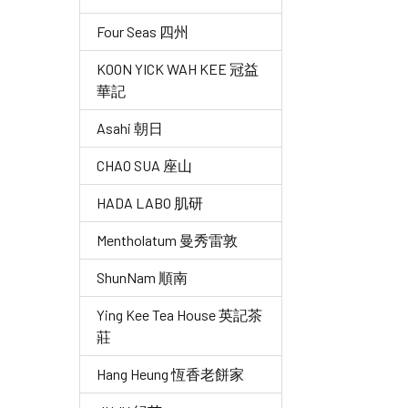
Four Seas 四州
KOON YICK WAH KEE 冠益
華記
Asahi 朝日
CHAO SUA 座山
HADA LABO 肌研
Mentholatum 曼秀雷敦
ShunNam 順南
Ying Kee Tea House 英記茶
莊
Hang Heung 恆香老餅家