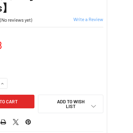
ts】
Write a Review
(No reviews yet)
8
 QUANTITY OF KNORR MACARONI MUSHROOM FLAVOR |家
INCREASE QUANTITY OF KNORR MACARONI MUSHROOM F
ADD TO WISH
LIST