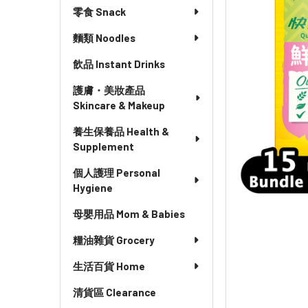
零食 Snack
麵類 Noodles
飲品 Instant Drinks
護膚・美妝產品
Skincare & Makeup
養生保養品 Health &
Supplement
個人護理 Personal
Hygiene
母嬰用品 Mom & Babies
糧油雜貨 Grocery
生活百貨 Home
清貨區 Clearance