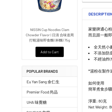
DESCRIPTIO
家樂牌通心
NISSIN Cup Noodles Clam
而且跟一般
Chowder Flavor | 日清 合味道周
打蜆湯味即食麵 (杯麵) 75g
全天然小
Add to Cart
不添加防腐劑* 
不經油炸(No
*湯粉在製作
POPULAR BRANDS
Eu Yan Sang 余仁生
如何使用
簡單煮食步驟
Premier Food 尚品
淨重: 80克
UHA 味覺糖
Net Weight: 8