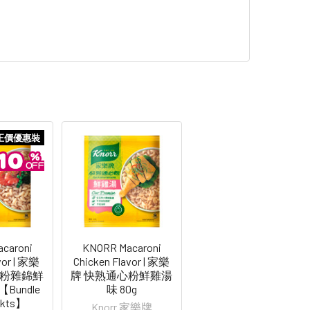
正價優惠裝
caroni
KNORR Macaroni
vor | 家樂
Chicken Flavor | 家樂
心粉雜錦鮮
牌 快熟通心粉鮮雞湯
Bundle
味 80g
pkts】
Knorr 家樂牌