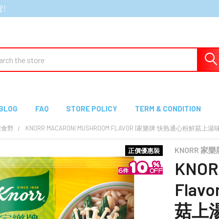
貨!
ch
BLOG
FAQ
STORE POLICY
TERM & CONDITION
想食野
KNORR MACARONI MUSHROOM FLAVOR |家樂牌 快熟通心粉鮮菇上湯味 8
KNORR 家樂
正價優惠裝
KNOR
Fla
菇上湯味