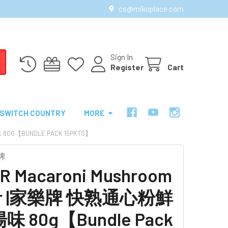
cs@mikoplace.com
Sign In
Register
Cart
SWITCH COUNTRY
MORE
0G【BUNDLE PACK 15PKTS】
牌
R Macaroni Mushroom
vor |家樂牌 快熟通心粉鮮
 80g【Bundle Pack