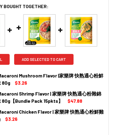
Y BOUGHT TOGETHER:
L
ADD SELECTED TO CART
Macaroni Mushroom Flavor |家樂牌 快熟通心粉鮮
80g
$3.26
Macaroni Shrimp Flavor | 家樂牌 快熟通心粉雜錦
 QUANTITY OF KNORR MACARONI MUSHROOM FLAVOR |
INCREASE QUANTITY OF KNORR MACARONI MUSHROOM 
0g【Bundle Pack 15pkts】
$47.88
Macaroni Chicken Flavor | 家樂牌 快熟通心粉鮮雞
 QUANTITY OF KNORR MACARONI SHRIMP FLAVOR | 家樂
INCREASE QUANTITY OF KNORR MACARONI SHRIMP FLA
g
$3.26