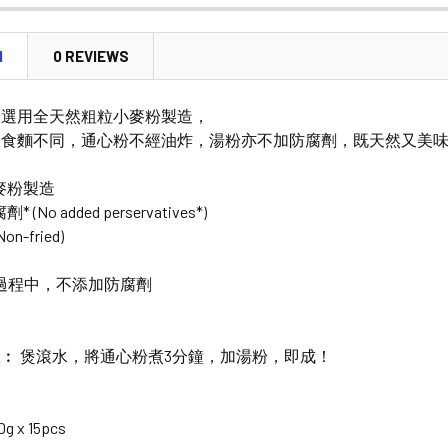
DECREASE
N
0 REVIEWS
粉選用全天然粗粒小麥粉製造，
即食麵不同，通心粉不經油炸，湯粉亦不加防腐劑，既天然又美
麥粉製造
(No added perservatives*)
n-fried)
過程中，不添加防腐劑
︰ 煲滾水，將通心粉煮3分鐘，加湯粉，即成！
0g x 15pcs