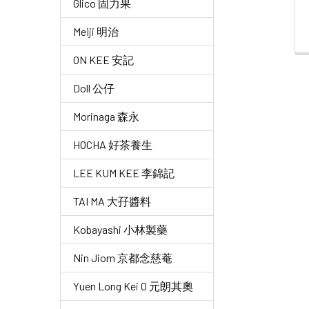
Glico 固力果
Meiji 明治
ON KEE 安記
Doll 公仔
Morinaga 森永
HOCHA 好茶養生
LEE KUM KEE 李錦記
TAI MA 大孖醬料
Kobayashi 小林製藥
Nin Jiom 京都念慈菴
Yuen Long Kei O 元朗其奧