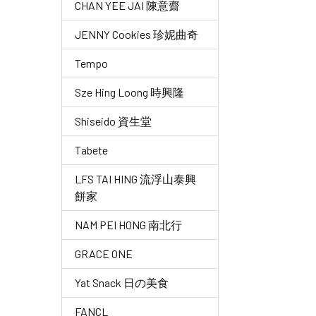
CHAN YEE JAI 陳意齋
JENNY Cookies 珍妮曲奇
Tempo
Sze Hing Loong 時興隆
Shiseido 資生堂
Tabete
LFS TAI HING 流浮山泰興
餅家
NAM PEI HONG 南北行
GRACE ONE
Yat Snack 日の美食
FANCL