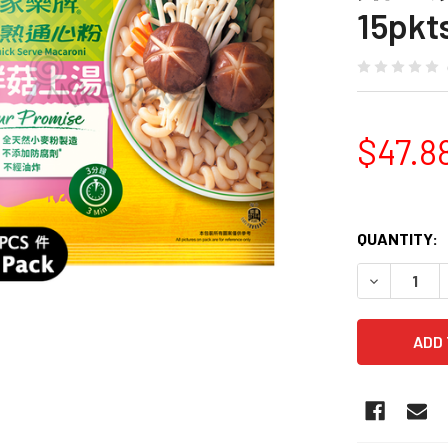
15pk
$47.8
QUANTITY:
DECREASE