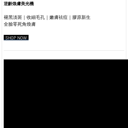
逆齡煥膚美光機
褪黑淡斑｜收細毛孔｜嫩膚祛痘｜膠原新生
全臉零死角煥膚
SHOP NOW