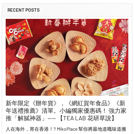
RECENT POSTS
新年限定《辦年貨》，《網紅賀年食品》《新
年送禮推薦》清單。小編獨家優惠碼！ 強力家
推「解膩神器」—— 【TEA LAB 花研草說】
人在海外，胃在香港！? MikoPlace 幫你將最地道嘅味道搬