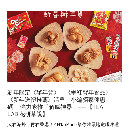
新年限定《辦年貨》，《網紅賀年食品》
《新年送禮推薦》清單。小編獨家優惠
碼！ 強力家推「解膩神器」—— 【TEA
LAB 花研草說】
人在海外，胃在香港！? MikoPlace 幫你將最地道嘅味道