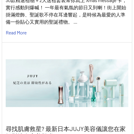
30款精選禮物＋2大送禮套装幫你寫上 Xmas message 卡，
實行感動到爆喊！ 一年最有氣氛的節日又到喇！街上開始
掛滿燈飾、聖誕歌不停在耳邊響起，是時候為最愛的人準
備一份貼心又實用的聖誕禮物。 …
Read More
尋找肌膚救星? 最新日本JUJY美容儀讓您在家