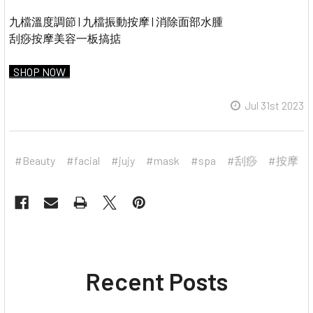
九檔溫度調節 | 九檔振動按摩 | 消除面部水腫
刮痧按摩美容一板搞掂
SHOP NOW
Jul 31st 2023
#Beauty
#facial
#jujy
#mask
#spa
#刮痧
#按摩
Recent Posts