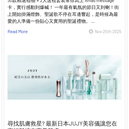
30款精選禮物＋2大送禮套装幫你寫上 Xmas message
卡，實行感動到爆喊！ 一年最有氣氛的節日又到喇！街
上開始掛滿燈飾、聖誕歌不停在耳邊響起，是時候為最
愛的人準備一份貼心又實用的聖誕禮物。 …
Read More
Nov 25th 2025
尋找肌膚救星? 最新日本JUJY美容儀讓您在