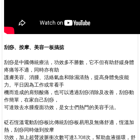
刮痧、按摩、美容一板搞掂
刮痧是中國傳統療法，功效多不勝數，它不但有助舒緩身體
疼痛等不適，同時亦有助
護膚美容、消腫、活絡氣血和除濕清熱，提高身體免疫能
力。平日因為工作或常看手
機而造成的肩頸酸痛，也可以透過刮痧消除及改善，刮痧動
作簡單，在家自己刮痧，
可達致去水腫瘦面功效，是女士們熱門的美容手法。
砭石恆溫電動刮痧板比傳統刮痧板易用及無痛舒適，恆溫加
熱，刮痧同時做到按摩
功效，加上超聲波脈衝次數可達3,708次，幫助血液循環，舒