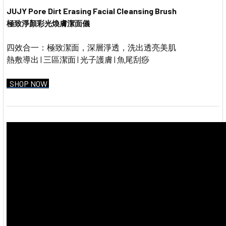
JUJY Pore Dirt Erasing Facial Cleansing Brush
極致淨顏彩光煥膚潔面儀
四效合一：極致潔面，深層淨透，洗出透亮美肌
熱敷導出 | 三區潔面 | 光子護膚 | 魚尾刮痧
SHOP NOW