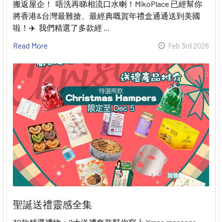
搬返屋企！ 唔洗再睇相流口水喇！MikoPlace 已經幫你
將香港&台灣最難搶、最經典嘅賀年禮盒通通送到美國
啦！✈️ 我們精選了多款經 …
Read More
Feb 3rd 2026
聖誕送禮靈感全集