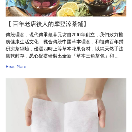
【 百年老店後人的摩登涼茶鋪】
傳統理念，現代傳承⿔苓元坊⾃2010年創⽴，我們致⼒推
廣健康⽣活⽂化，糅合傳統中國草本理念，和祖傳百年鑽
硏凉茶經驗，優選四時上等草本花果⾷材，以純天然⼿法
⾵乾封存，悉⼼配搭研製出全新「草本三⾓茶包」和 …
Read More