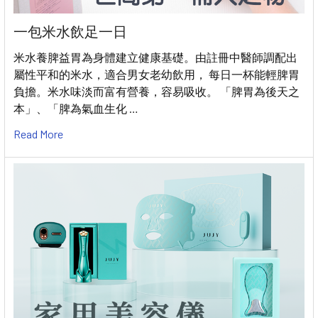
一包米水飲足一日
米水養脾益胃為身體建立健康基礎。由註冊中醫師調配出
屬性平和的米水，適合男女老幼飲用， 每日一杯能輕脾胃
負擔。米水味淡而富有營養，容易吸收。 「脾胃為後天之
本」、「脾為氣血生化 …
Read More