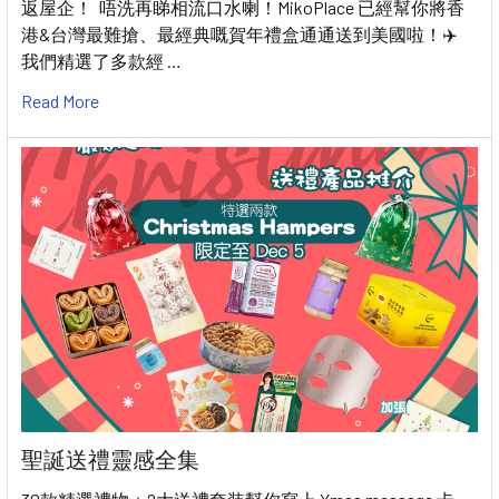
返屋企！ 唔洗再睇相流口水喇！MikoPlace 已經幫你將香
港&台灣最難搶、最經典嘅賀年禮盒通通送到美國啦！✈️
我們精選了多款經 …
Read More
聖誕送禮靈感全集