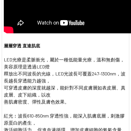
層層穿透 直達肌底
LED光療是柔脈衝光，屬於一種低能量光療，溫和無創傷，
美容原理是透過LED燈
釋放出不同波長的光線，LED光波長可覆蓋247-1300nm，波
長越長穿透能力越強，
可穿透皮膚的深度就越深，能針對不同皮膚層如表皮層、真
皮層、皮下組織，以改
善肌膚密度、彈性及膚色效果。
紅光︰波長610-850nm 穿透性強，能深入肌膚底層，刺激膠
原蛋白的產生，
激活細胞活力。 促進血液循環，增加皮膚細胞的氧氣含量，