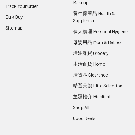
Makeup
Track Your Order
養生保養品 Health &
Bulk Buy
Supplement
Sitemap
個人護理 Personal Hygiene
母嬰用品 Mom & Babies
糧油雜貨 Grocery
生活百貨 Home
清貨區 Clearance
精選美饌 Elite Selection
主題推介 Highlight
Shop All
Good Deals