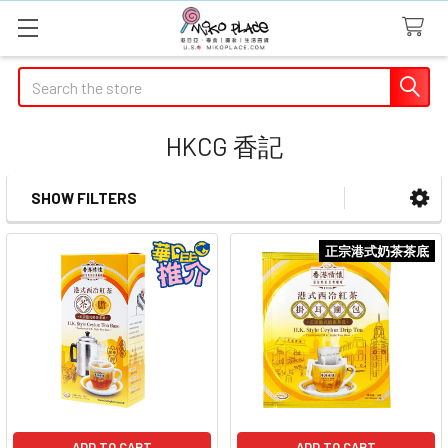
Search
HKCG 香記
SHOW FILTERS
Sidebar
正宗港式奶茶茶底
ADD TO CART
ADD TO CART