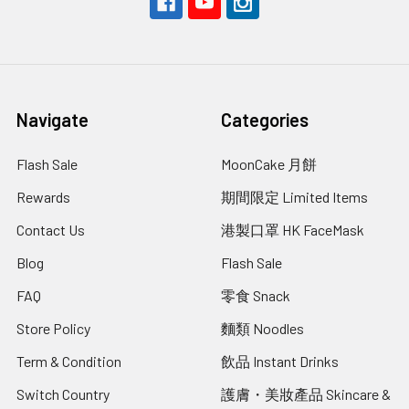
Navigate
Categories
Flash Sale
MoonCake 月餅
Rewards
期間限定 Limited Items
Contact Us
港製口罩 HK FaceMask
Blog
Flash Sale
FAQ
零食 Snack
Store Policy
麵類 Noodles
Term & Condition
飲品 Instant Drinks
Switch Country
護膚・美妝產品 Skincare &