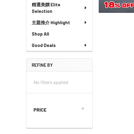
精選美饌 Elite
Selection
主題推介 Highlight
Shop All
Good Deals
REFINE BY
No filters applied
PRICE