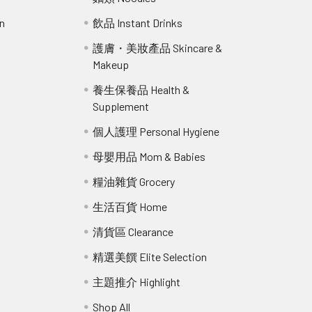
n
飲品 Instant Drinks
護膚・美妝產品 Skincare &
Makeup
r
養生保養品 Health &
Supplement
個人護理 Personal Hygiene
母嬰用品 Mom & Babies
糧油雜貨 Grocery
生活百貨 Home
清貨區 Clearance
精選美饌 Elite Selection
主題推介 Highlight
Shop All