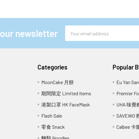
Email
 our newsletter
Address
Categories
Popular 
MoonCake 月餅
Eu Yan S
期間限定 Limited Items
Premier 
港製口罩 HK FaceMask
UHA 味覺
Flash Sale
SAVEWO
零食 Snack
Calbee 卡
麵類 Noodles