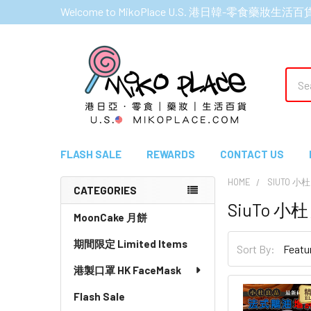
Welcome to MikoPlace U.S. 港日韓-零食藥妝生活百
Sear
FLASH SALE
REWARDS
CONTACT US
HOME
SIUTO 小
CATEGORIES
SiuTo 小
Sidebar
MoonCake 月餅
期間限定 Limited Items
Sort By:
港製口罩 HK FaceMask
Flash Sale