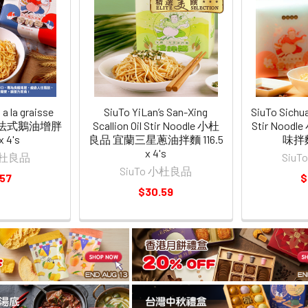
 a la graisse
SiuTo YiLan’s San-Xing
SiuTo Sichu
品 法式鵝油增胖
Scallion Oil Stir Noodle 小杜
Stir Noo
x 4's
良品 宜蘭三星蔥油拌麵 116.5
味拌麵 
x 4's
 小杜良品
Siu
SiuTo 小杜良品
.57
$
$30.59