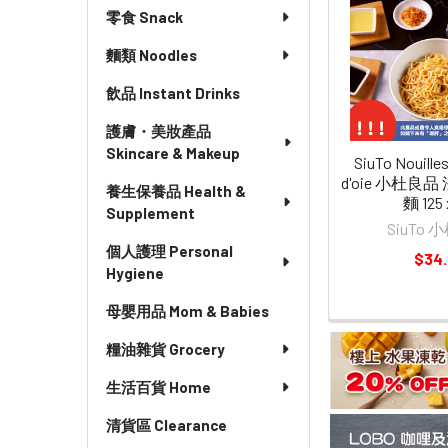
零食 Snack
麵類 Noodles
飲品 Instant Drinks
護膚・美妝產品
Skincare & Makeup
SiuTo Nouilles
d'oie 小杜良
養生保養品 Health &
麵 125 
Supplement
SiuTo
個人護理 Personal
$34
Hygiene
母嬰用品 Mom & Babies
糧油雜貨 Grocery
生活百貨 Home
清貨區 Clearance