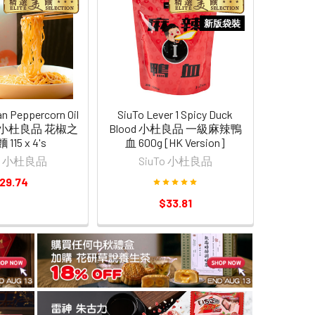
新版袋裝
an Peppercorn Oil
SiuTo Lever 1 Spicy Duck
dle 小杜良品 花椒之
Blood 小杜良品 一級麻辣鴨
115 x 4's
血 600g [HK Version]
To 小杜良品
SiuTo 小杜良品
29.74
$33.81