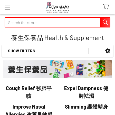
Search
養生保養品 Health & Supplement
SHOW FILTERS
Sidebar
Cough Relief 強肺平
Expel Dampness 健
咳
脾袪濕
Improve Nasal
Slimming 纖體塑身
Allergies 改善鼻敏感