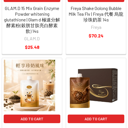
GLAM.D 15 Mix Grain Enzyme
Freya Shake Oolong Bubble
Powder whitening
Milk Tea Flv | Freya 代餐 烏龍
glutathione | Glam d 極速分解
珍珠奶茶 14s
酵素粉(穀胱甘肽亮白酵素
Freya
飲) 14s
$70.24
GLAM.D
$25.48
ADD TO CART
ADD TO CART