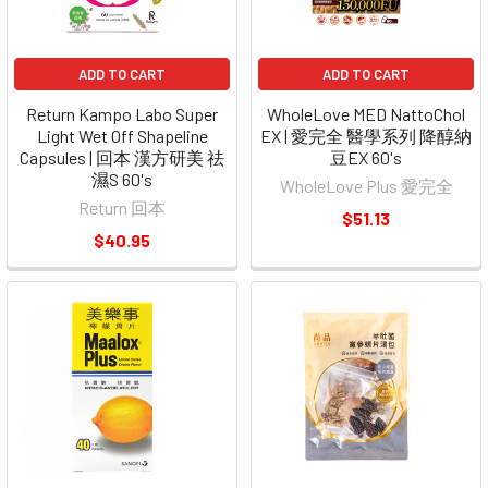
ADD TO CART
ADD TO CART
Return Kampo Labo Super
WholeLove MED NattoChol
Light Wet Off Shapeline
EX | 愛完全 醫學系列 降醇納
Capsules | 回本 漢方研美 祛
豆EX 60's
濕S 60's
WholeLove Plus 愛完全
Return 回本
$51.13
$40.95