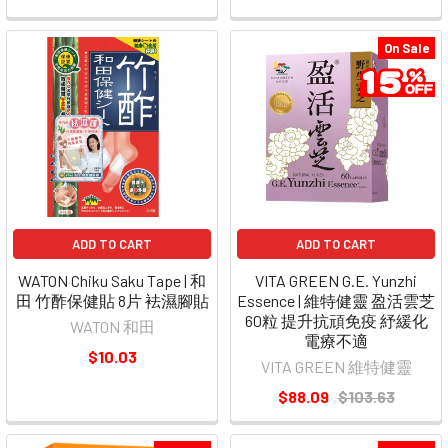
On Sale
ADD TO CART
ADD TO CART
WATON Chiku Saku Tape | 和
VITA GREEN G.E. Yunzhi
田 竹酢保健貼 8片 袪濕腳貼
Essence | 維特健靈 盈活雲芝
60粒 提升抗頑免疫 紓緩化
WATON 和田
電療不適
$10.03
VITA GREEN 維特健靈
$88.09
$103.63