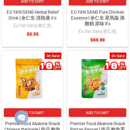
ADD TO CART
ADD TO CART
EU YAN SANG Herbal Relief
EU YAN SANG Pure Chicken
Drink | 余仁生 清熱適 4's
Essence | 余仁生 星馬版 滴
雞精 原味 8's
Eu Yan Sang 余仁生
Eu Yan Sang 余仁生
$5.55
$69.99
On Sale
On Sale
ADD TO CART
ADD TO CART
Premier Food Abalone Snack
Premier Food Abalone Snack
Chinese Marinade | 尚品 鮑魚
Rattan Pepper | 尚品 鮑魚零