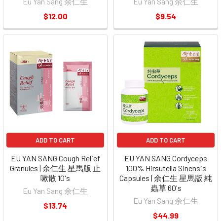
Eu Yan Sang 余仁生
Eu Yan Sang 余仁生
$12.00
$9.54
ADD TO CART
ADD TO CART
EU YAN SANG Cough Relief
EU YAN SANG Cordyceps
Granules | 余仁生 星馬版 止
100% Hirsutella Sinensis
嗽散 10's
Capsules | 余仁生 星馬版 純
蟲草 60's
Eu Yan Sang 余仁生
Eu Yan Sang 余仁生
$13.74
$44.99