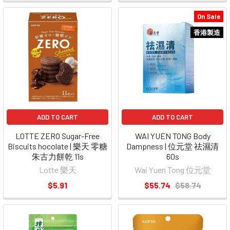
On Sale
香港製造
ADD TO CART
ADD TO CART
LOTTE ZERO Sugar-Free
WAI YUEN TONG Body
Biscuits hocolate | 樂天 零糖
Dampness | 位元堂 祛濕清
朱古力餅乾 11s
60s
Lotte 樂天
Wai Yuen Tong 位元堂
$5.91
$55.74
$58.74