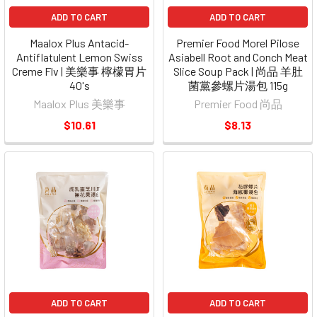
ADD TO CART
ADD TO CART
Maalox Plus Antacid-
Premier Food Morel Pilose
Antiflatulent Lemon Swiss
Asiabell Root and Conch Meat
Creme Flv | 美樂事 檸檬胃片
Slice Soup Pack | 尚品 羊肚
40's
菌黨參螺片湯包 115g
Maalox Plus 美樂事
Premier Food 尚品
$10.61
$8.13
ADD TO CART
ADD TO CART