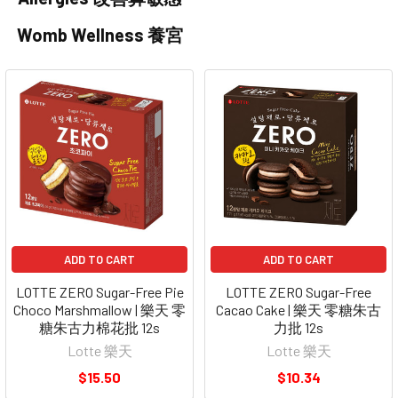
Womb Wellness 養宮
ADD TO CART
ADD TO CART
LOTTE ZERO Sugar-Free Pie
LOTTE ZERO Sugar-Free
Choco Marshmallow | 樂天 零
Cacao Cake | 樂天 零糖朱古
糖朱古力棉花批 12s
力批 12s
Lotte 樂天
Lotte 樂天
$15.50
$10.34