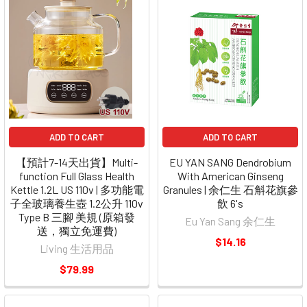
ADD TO CART
ADD TO CART
【預計7-14天出貨】Multi-
EU YAN SANG Dendrobium
function Full Glass Health
With American Ginseng
Kettle 1.2L US 110v | 多功能電
Granules | 余仁生 石斛花旗參
子全玻璃養生壺 1.2公升 110v
飲 6's
Type B 三腳 美規 (原箱發
Eu Yan Sang 余仁生
送，獨立免運費)
$14.16
Living 生活用品
$79.99