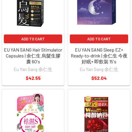
ADD TO CART
ADD TO CART
EU YAN SANG Hair Stimulator
EU YAN SANG Sleep EZ+
Capsules | 余仁生 烏髮生膠
Ready-to-drink | 余仁生 今夜
囊 60's
好眠+ 即飲裝 15's
Eu Yan Sang 余仁生
Eu Yan Sang 余仁生
$42.55
$52.04