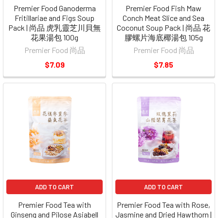
Premier Food Ganoderma
Premier Food Fish Maw
Fritillariae and Figs Soup
Conch Meat Slice and Sea
Pack | 尚品 虎乳靈芝川貝無
Coconut Soup Pack | 尚品 花
花果湯包 100g
膠螺片海底椰湯包 105g
Premier Food 尚品
Premier Food 尚品
$7.09
$7.85
ADD TO CART
ADD TO CART
Premier Food Tea with
Premier Food Tea with Rose,
Ginseng and Pilose Asiabell
Jasmine and Dried Hawthorn |