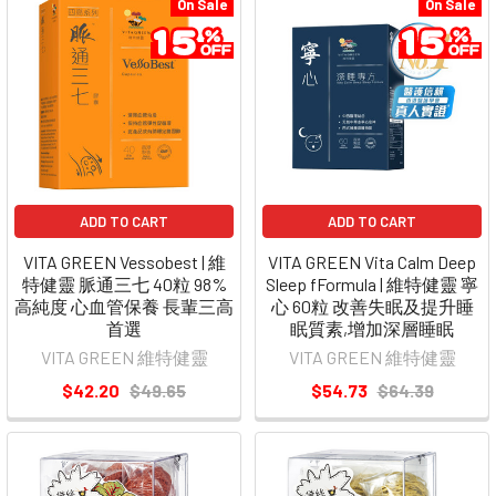
On Sale
On Sale
ADD TO CART
ADD TO CART
VITA GREEN Vessobest | 維
VITA GREEN Vita Calm Deep
特健靈 脈通三七 40粒 98%
Sleep fFormula | 維特健靈 寧
高純度 心血管保養 長輩三高
心 60粒 改善失眠及提升睡
首選
眠質素,增加深層睡眠
VITA GREEN 維特健靈
VITA GREEN 維特健靈
$42.20
$49.65
$54.73
$64.39