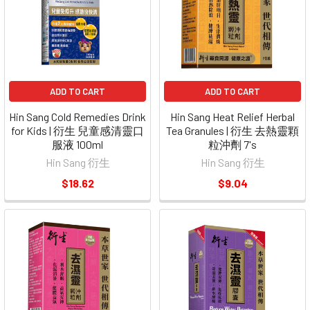
ADD TO CART
ADD TO CART
Hin Sang Cold Remedies Drink
Hin Sang Heat Relief Herbal
for Kids | 衍生 兒童感清靈口
Tea Granules | 衍生 去熱靈顆
服液 100ml
粒沖劑 7's
Hin Sang 衍生
Hin Sang 衍生
$18.62
$9.04