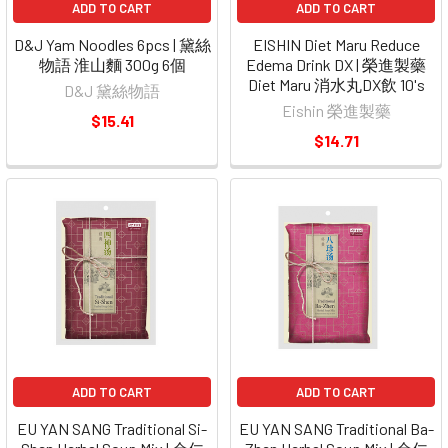
ADD TO CART
ADD TO CART
D&J Yam Noodles 6pcs | 黛絲
EISHIN Diet Maru Reduce
物語 淮山麵 300g 6個
Edema Drink DX | 榮進製藥
Diet Maru 消水丸DX飲 10's
D&J 黛絲物語
Eishin 榮進製藥
$15.41
$14.71
ADD TO CART
ADD TO CART
EU YAN SANG Traditional Si-
EU YAN SANG Traditional Ba-