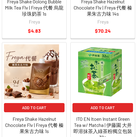
Freya Shake Oolong Bubble
Freya Shake Hazelnut
Milk Tea Flv | Freya 代餐 烏龍
Chocolate Flv | Freya 代餐 榛
珍珠奶茶 1s
果朱古力味 14s
Freya
Freya
$4.83
$70.24
ADD TO CART
ADD TO CART
Freya Shake Hazelnut
ITO EN Itoen Instant Green
Chocolate Flv | Freya 代餐 榛
Tea w/ Matcha | 伊藤園 大井
果朱古力味 1s
即溶抹茶入綠茶粉獨立包裝