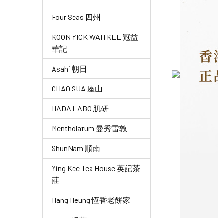
Four Seas 四州
KOON YICK WAH KEE 冠益
華記
Asahi 朝日
CHAO SUA 座山
HADA LABO 肌研
Mentholatum 曼秀雷敦
ShunNam 順南
Ying Kee Tea House 英記茶
莊
Hang Heung 恆香老餅家