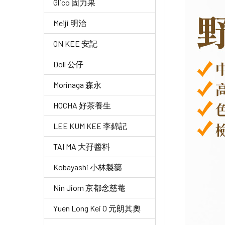
Glico 固力果
Meiji 明治
ON KEE 安記
Doll 公仔
Morinaga 森永
HOCHA 好茶養生
LEE KUM KEE 李錦記
TAI MA 大孖醬料
Kobayashi 小林製藥
Nin Jiom 京都念慈菴
Yuen Long Kei O 元朗其奧