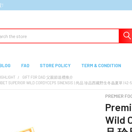
貨!
ch
BLOG
FAQ
STORE POLICY
TERM & CONDITION
GHLIGHT
GIFT FOR DAD 父親節送禮推介
 TIBET SUPERIOR WILD CORDYCEPS SINENSIS | 尚品 珍品西藏野生冬蟲夏草 (42-5
PREMIER F
Premi
Wild 