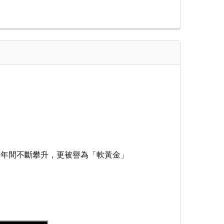
 QUANTITY OF NPH CORDYCEPS 南北行 精選西藏野生冬蟲夏草 5
INCREASE QUANTITY OF NPH CORDYCEPS 南北行 精選西藏野
幾年間不斷攀升，更被譽為「軟黃金」