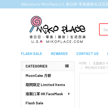
Welcome to MikoPlace U.S. 港日韓-零食藥妝生活百
Sear
FLASH SALE
REWARDS
CONTACT US
HOME
主題推介 HI
CATEGORIES
PREMIER FOOD
Sidebar
MoonCake 月餅
期間限定 Limited Items
港製口罩 HK FaceMask
Flash Sale