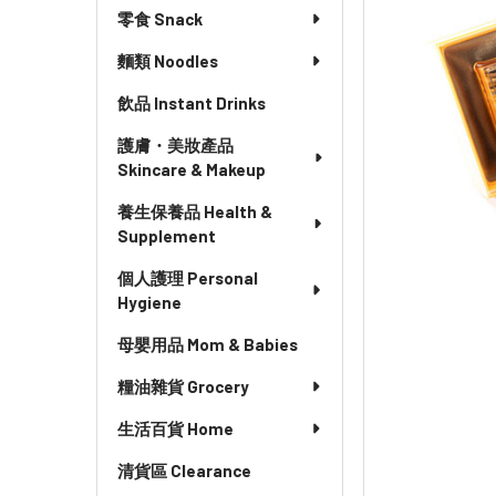
零食 Snack
麵類 Noodles
飲品 Instant Drinks
護膚・美妝產品
Skincare & Makeup
養生保養品 Health &
Supplement
個人護理 Personal
Hygiene
母嬰用品 Mom & Babies
糧油雜貨 Grocery
生活百貨 Home
清貨區 Clearance