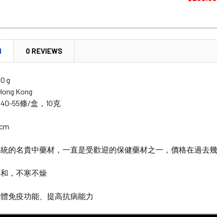
CURRENT
QUANTITY:
STOCK:
DECREASE
N
0 REVIEWS
10 g
 Hong Kong
0-55條/盒，10克
cm
傳統的名貴中藥材，一直是受歡迎的保健藥材之一，價格在過去
平和，不寒不燥
人體免疫功能、提高抗病能力