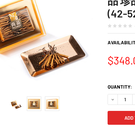
品 
(42-
AVAILABILIT
$348.
QUANTITY:
DECREASE 