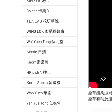
SAVEWO 救世
Calbee 卡樂B
TEA LAB 花研草說
WING LOK 永樂粉麵廠
Wai Yuen Tong 位元堂
Nissin 日清
Knorr 家樂牌
HK JEBN 樓上
Korea Socks 韓國襪
蟲草能夠滋
Wah Yuen 華園
蟲草有助於
Yan Yue Tong 仁御堂