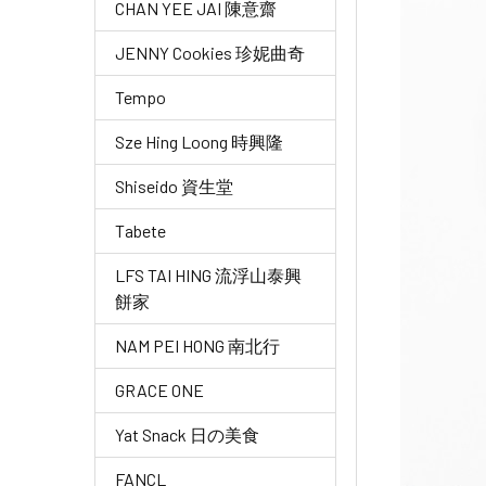
CHAN YEE JAI 陳意齋
JENNY Cookies 珍妮曲奇
Tempo
Sze Hing Loong 時興隆
Shiseido 資生堂
Tabete
LFS TAI HING 流浮山泰興
餅家
NAM PEI HONG 南北行
GRACE ONE
Yat Snack 日の美食
FANCL