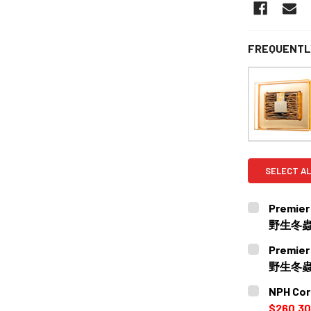
FREQUENTL
SELECT AL
Premier
野生冬蟲夏
CURRENT
QUANTITY:
Premier
STOCK:
DECREASE
野生冬蟲夏
CURRENT
QUANTITY:
NPH C
STOCK:
DECREASE 
$260.30