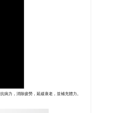
的抗病力，消除疲勞，延緩衰老，並補充體力。