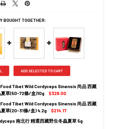
Y BOUGHT TOGETHER:
L
ADD SELECTED TO CART
 Food Tibet Wild Cordyceps Sinensis 尚品 西藏
草(50-72條/盒)10g
$328.00
 Food Tibet Wild Cordyceps Sinensis 尚品 西藏
 QUANTITY OF PREMIER FOOD TIBET WILD CORDYCEPS SI
INCREASE QUANTITY OF PREMIER FOOD TIBET WILD COR
草(20-31條/盒) 4.2g
$214.17
ordyceps 南北行 精選西藏野生冬蟲夏草 5g
QUANTITY OF PREMIER FOOD TIBET WILD CORDYCEPS SIN
INCREASE QUANTITY OF PREMIER FOOD TIBET WILD CORD