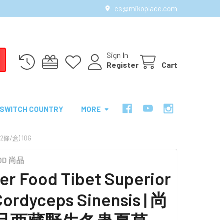
cs@mikoplace.com
Sign In
Register
Cart
SWITCH COUNTRY
MORE
2條/盒) 10G
OOD 尚品
er Food Tibet Superior
Cordyceps Sinensis | 尚