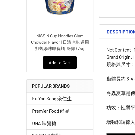
DESCRIPTIO
NISSIN Cup Noodles Clam
Chowder Flavor | 日清 合味道周
打蜆湯味即食麵 (杯麵) 75g
Net Content: 
Brand Origin:
Add to Cart
規格與尺寸：4
蟲體長約 3-4 
POPULAR BRANDS
冬蟲夏草是
Eu Yan Sang 余仁生
功效：性質
Premier Food 尚品
增強和調節
UHA 味覺糖