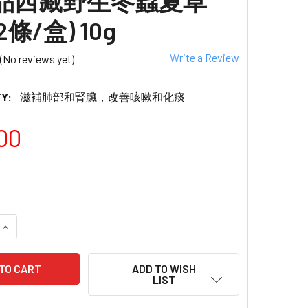
珍品西藏野生冬蟲夏草
52條/盒) 10g
Write a Review
(No reviews yet)
Y:
滋補肺部和腎臟，改善咳嗽和化痰
00
QUANTITY OF PREMIER FOOD TIBET SUPERIOR WILD CORD
INCREASE QUANTITY OF PREMIER FOOD TIBET SUPERIOR 
ADD TO WISH
LIST