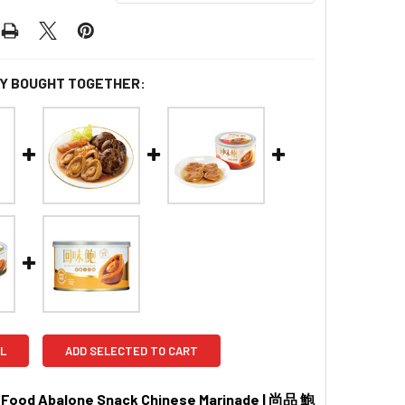
Y BOUGHT TOGETHER:
L
ADD SELECTED TO CART
 Food Abalone Snack Chinese Marinade | 尚品 鮑