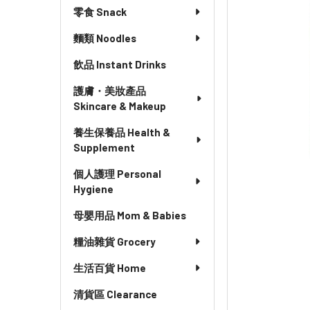
零食 Snack
麵類 Noodles
飲品 Instant Drinks
護膚・美妝產品
Skincare & Makeup
養生保養品 Health &
Supplement
個人護理 Personal
Hygiene
母嬰用品 Mom & Babies
糧油雜貨 Grocery
生活百貨 Home
清貨區 Clearance