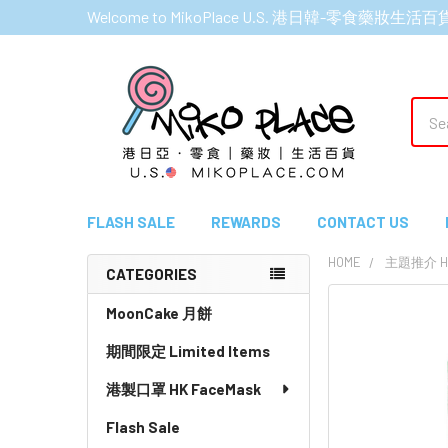
Welcome to MikoPlace U.S. 港日韓-零食藥妝生活百
Sear
FLASH SALE
REWARDS
CONTACT US
HOME
主題推介 HI
CATEGORIES
Sidebar
MoonCake 月餅
期間限定 Limited Items
港製口罩 HK FaceMask
Flash Sale