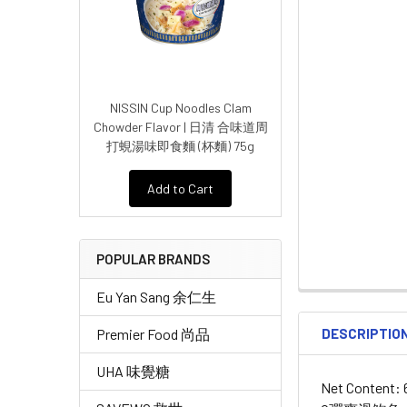
NISSIN Cup Noodles Clam
Chowder Flavor | 日清 合味道周
打蜆湯味即食麵 (杯麵) 75g
Add to Cart
POPULAR BRANDS
Eu Yan Sang 余仁生
DESCRIPTIO
Premier Food 尚品
UHA 味覺糖
Net Content: 