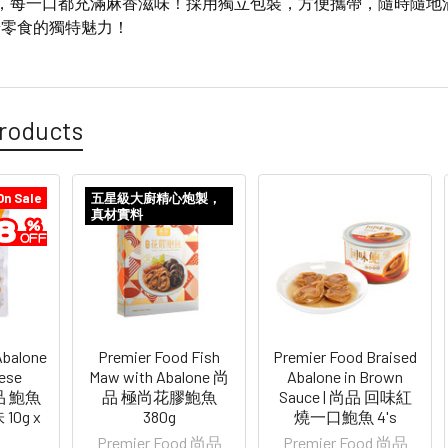
魚，每一口都充滿麻香滋味！採用獨立包裝，方便攜帶，隨時隨地
端零食的獨特魅力！
roducts
On Sale
五星級大廚精心炮製，
真材實料
Abalone
Premier Food Fish
Premier Food Braised
ese
Maw with Abalone 尚
Abalone in Brown
尚品 鮑魚
品 極尚花膠鮑魚
Sauce | 尚品 回味紅
0g x
380g
燒一口鮑魚 4's
Premier Food 尚品
Premier Food 尚品