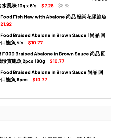
風味 10g x 6's
$7.28
$8.88
r Food Fish Maw with Abalone 尚品 極尚花膠鮑魚
QUANTITY OF PREMIER FOOD ABALONE SNACK CHINESE MAR
INCREASE QUANTITY OF PREMIER FOOD ABALONE SNACK CH
21.92
 Food Braised Abalone in Brown Sauce | 尚品 回
 QUANTITY OF PREMIER FOOD FISH MAW WITH ABALONE 尚
INCREASE QUANTITY OF PREMIER FOOD FISH MAW WITH A
口鮑魚 4's
$10.77
 FOOD Braised Abalone in Brown Sauce 尚品 回
QUANTITY OF PREMIER FOOD BRAISED ABALONE IN BROWN
INCREASE QUANTITY OF PREMIER FOOD BRAISED ABALONE
珍寶鮑魚 2pcs 180g
$10.77
 Food Braised Abalone in Brown Sauce 尚品 回
 QUANTITY OF PREMIER FOOD BRAISED ABALONE IN BROW
INCREASE QUANTITY OF PREMIER FOOD BRAISED ABALONE
口鮑魚 6pcs
$10.77
 QUANTITY OF PREMIER FOOD BRAISED ABALONE IN BROW
INCREASE QUANTITY OF PREMIER FOOD BRAISED ABALON