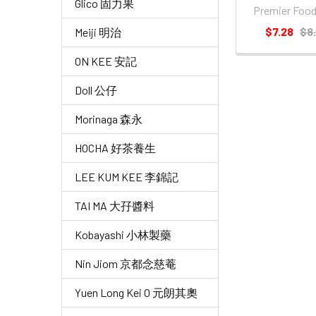
Glico 固力果
Premier Fo
$7.28
$8
Meiji 明治
ON KEE 安記
Doll 公仔
Morinaga 森永
HOCHA 好茶養生
LEE KUM KEE 李錦記
TAI MA 大孖醬料
Kobayashi 小林製藥
Nin Jiom 京都念慈菴
Yuen Long Kei O 元朗其奧