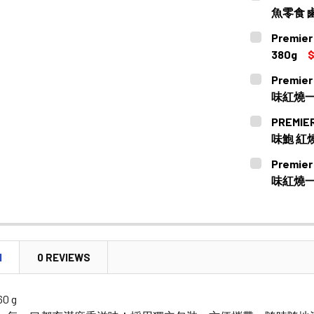
魚零食 鹵水
CURRENT
QUANTITY:
Premie
STOCK:
DECREASE 
380g
$
CURRENT
QUANTITY:
Premier
STOCK:
DECREASE
味紅燒一
CURRENT
QUANTITY:
PREMIER
STOCK:
DECREASE 
味鮑 紅燒
CURRENT
QUANTITY:
Premier
STOCK:
DECREASE
味紅燒一
CURRENT
QUANTITY:
STOCK:
DECREASE
N
0 REVIEWS
60 g