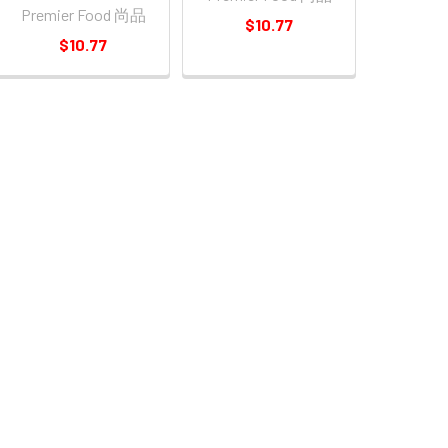
Premier Food 尚品
$10.77
$10.77