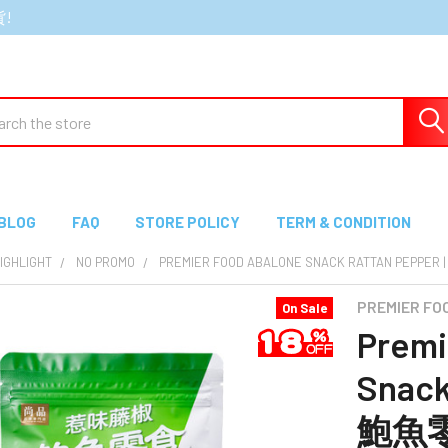
貨!
ch
BLOG
FAQ
STORE POLICY
TERM & CONDITION
GHLIGHT
NO PROMO
PREMIER FOOD ABALONE SNACK RATTAN PEPPE
PREMIER F
On Sale
Premi
Snack
鮑魚零食