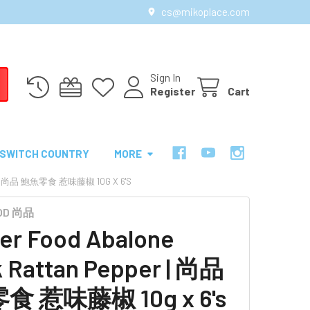
cs@mikoplace.com
Sign In
Register
Cart
SWITCH COUNTRY
MORE
R | 尚品 鮑魚零食 惹味藤椒 10G X 6'S
OOD 尚品
er Food Abalone
 Rattan Pepper | 尚品
 惹味藤椒 10g x 6's