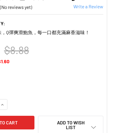
Write a Review
(No reviews yet)
Y:
味，Q彈爽滑鮑魚，每一口都充滿麻香滋味！
$8.88
$1.60
QUANTITY OF PREMIER FOOD ABALONE SNACK RATTAN PEPP
INCREASE QUANTITY OF PREMIER FOOD ABALONE SNACK RA
ADD TO WISH
LIST