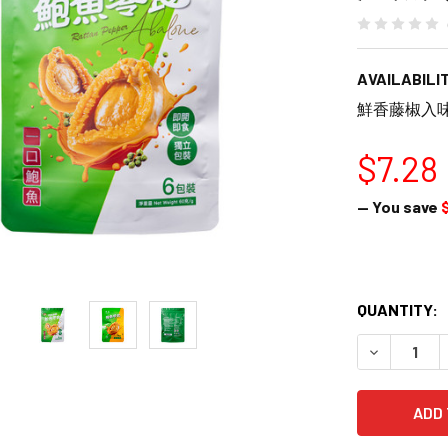
AVAILABILIT
鮮香藤椒入
$7.28
— You save
QUANTITY:
DECREASE 