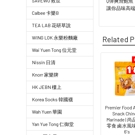
SAVEWO 救世
Q彈爽滑鮑
讓你品味高
Calbee 卡樂B
TEA LAB 花研草說
Related P
WING LOK 永樂粉麵廠
Wai Yuen Tong 位元堂
Nissin 日清
Related
Knorr 家樂牌
Products
HK JEBN 樓上
Korea Socks 韓國襪
Premier Food 
Wah Yuen 華園
Snack Chin
Marinade | 
Yan Yue Tong 仁御堂
零食 鹵水風味 1
6's