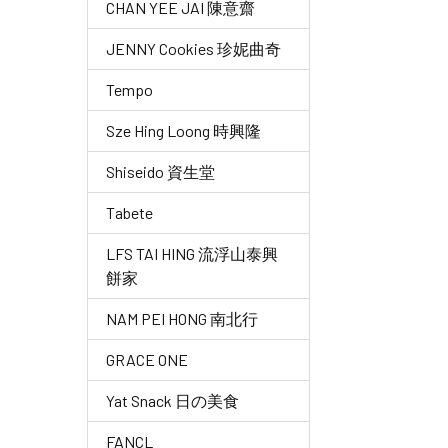
CHAN YEE JAI 陳意齋
JENNY Cookies 珍妮曲奇
Tempo
Sze Hing Loong 時興隆
Shiseido 資生堂
Tabete
LFS TAI HING 流浮山泰興
餅家
NAM PEI HONG 南北行
GRACE ONE
Yat Snack 日の美食
FANCL