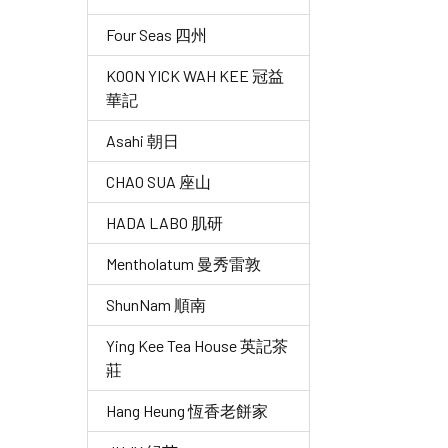
Four Seas 四州
KOON YICK WAH KEE 冠益
華記
Asahi 朝日
CHAO SUA 座山
HADA LABO 肌研
Mentholatum 曼秀雷敦
ShunNam 順南
Ying Kee Tea House 英記茶
莊
Hang Heung 恆香老餅家