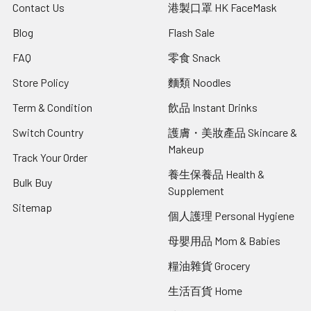
Contact Us
港製口罩 HK FaceMask
Blog
Flash Sale
FAQ
零食 Snack
Store Policy
麵類 Noodles
Term & Condition
飲品 Instant Drinks
Switch Country
護膚・美妝產品 Skincare &
Makeup
Track Your Order
養生保養品 Health &
Bulk Buy
Supplement
Sitemap
個人護理 Personal Hygiene
母嬰用品 Mom & Babies
糧油雜貨 Grocery
生活百貨 Home