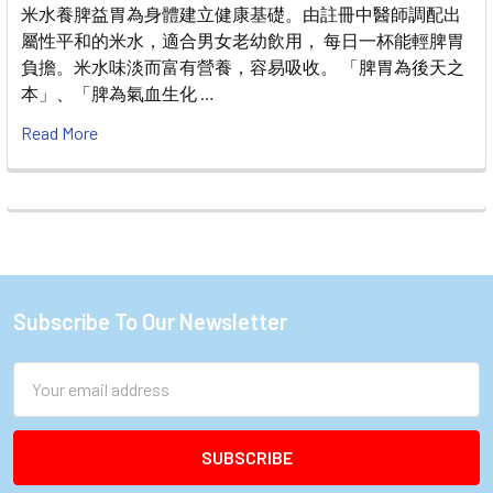
米水養脾益胃為身體建立健康基礎。由註冊中醫師調配出
屬性平和的米水，適合男女老幼飲用， 每日一杯能輕脾胃
負擔。米水味淡而富有營養，容易吸收。 「脾胃為後天之
本」、「脾為氣血生化 …
Read More
Subscribe To Our Newsletter
Footer
Email
Address