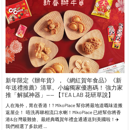
新年限定《辦年貨》，《網紅賀年食品》《新
年送禮推薦》清單。小編獨家優惠碼！ 強力家
推「解膩神器」—— 【TEA LAB 花研草說】
人在海外，胃在香港！? MikoPlace 幫你將最地道嘅味道搬
返屋企！ 唔洗再睇相流口水喇！MikoPlace 已經幫你將香
港&台灣最難搶、最經典嘅賀年禮盒通通送到美國啦！✈️
我們精選了多款經 …