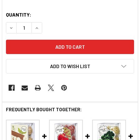
QUANTITY:
DECREASE QUANTITY OF D&J YAM NOODLES 6PCS | 黛絲
INCREASE QUANTITY OF D&J YAM NOODLES 
ADD TO WISH LIST
FREQUENTLY BOUGHT TOGETHER: