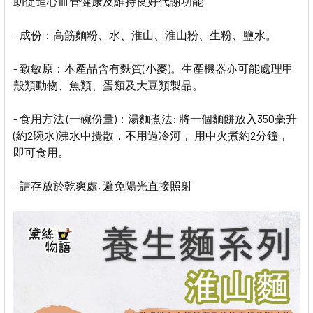
助促進心血管健康及維持良好代謝功能
- 成份：高筋麵粉、水、淮山、淮山粉、生粉、鹽水。
- 致敏原：本產品含有麩質(小麥)。生產機器亦可能處理甲
殼類動物、魚類、蛋類及大豆類製品。
- 食用方法 (一碗份量)：湯麵煮法: 將一個麵餅放入350毫升
(約2碗水)沸水中攪散，不用過冷河， 用中火煮約2分鐘，
即可食用。
- 請存放於乾爽處, 避免陽光直接照射