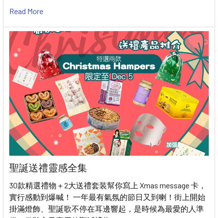
Read More
聖誕送禮靈感全集
30款精選禮物＋2大送禮套装幫你寫上 Xmas message 卡，
實行感動到爆喊！ 一年最有氣氛的節日又到喇！街上開始
掛滿燈飾、聖誕歌不停在耳邊響起，是時候為最愛的人準