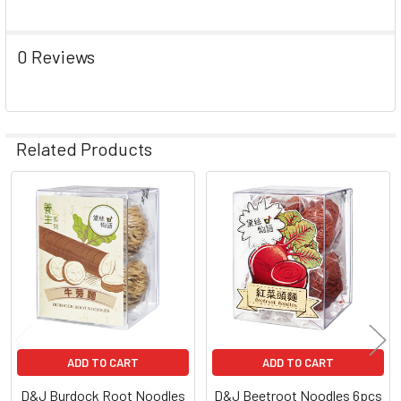
0 Reviews
Related Products
Related
Products
ADD TO CART
ADD TO CART
D&J Burdock Root Noodles
D&J Beetroot Noodles 6pcs