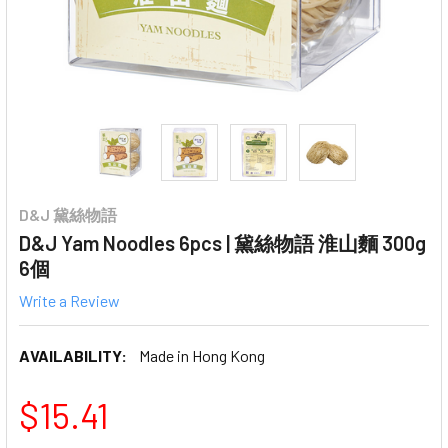
D&J 黛絲物語
D&J Yam Noodles 6pcs | 黛絲物語 淮山麵 300g
6個
Write a Review
AVAILABILITY:
Made in Hong Kong
$15.41