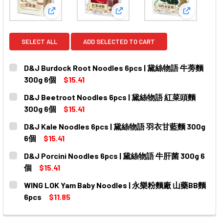
View: D&J Burdock Root Noodles 6pcs | 黛絲物
View: D&J Beetroot Noodl
View: D
SELECT ALL
ADD SELECTED TO CART
D&J Burdock Root Noodles 6pcs | 黛絲物語 牛蒡麵
300g 6個
$15.41
CURRENT
QUANTITY:
D&J Beetroot Noodles 6pcs | 黛絲物語 紅菜頭麵
STOCK:
DECREASE QUANTITY OF D&J BURDOCK ROOT NOODLES 
INCREASE QUANTITY OF D&J BURDOCK ROOT
300g 6個
$15.41
CURRENT
QUANTITY:
D&J Kale Noodles 6pcs | 黛絲物語 羽衣甘藍麵 300g
STOCK:
DECREASE QUANTITY OF D&J BEETROOT NOODLES 6PC
INCREASE QUANTITY OF D&J BEETROOT NO
6個
$15.41
CURRENT
QUANTITY:
D&J Porcini Noodles 6pcs | 黛絲物語 牛肝菌 300g 6
STOCK:
DECREASE QUANTITY OF D&J KALE NOODLES 6PCS | 
INCREASE QUANTITY OF D&J KALE NOODLE
個
$15.41
CURRENT
QUANTITY:
WING LOK Yam Baby Noodles | 永樂粉麵廠 山藥BB麵
STOCK:
DECREASE QUANTITY OF D&J PORCINI NOODLES 6PCS 
INCREASE QUANTITY OF D&J PORCINI NOOD
6pcs
$11.85
CURRENT
QUANTITY: