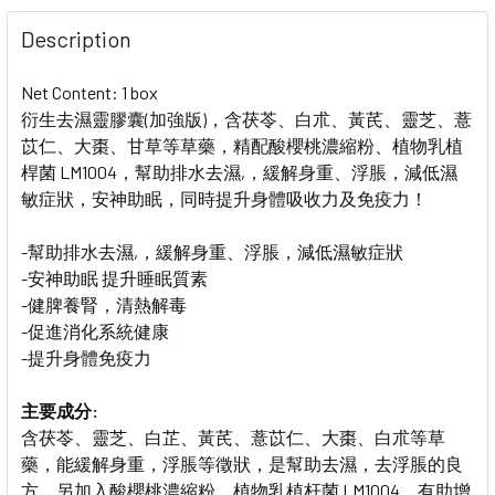
DECREASE QUANTITY OF HIN SANG COUGH REMEDIES D
INCREASE QUANTITY OF HIN SANG COUGH R
Description
Net Content: 1 box
衍生去濕靈膠囊(加強版)，含茯苓、白朮、黃芪、靈芝、薏
苡仁、大棗、甘草等草藥，精配酸櫻桃濃縮粉、植物乳植
桿菌 LM1004，幫助排水去濕,，緩解身重、浮脹，減低濕
敏症狀，安神助眠，同時提升身體吸收力及免疫力！
-幫助排水去濕,，緩解身重、浮脹，減低濕敏症狀
-安神助眠 提升睡眠質素
-健脾養腎，清熱解毒
-促進消化系統健康
-提升身體免疫力
主要成分:
含茯苓、靈芝、白芷、黃芪、薏苡仁、大棗、白朮等草
藥
，能緩解身重，浮脹等徵狀，是幫助去濕，去浮脹的良
方。另加入
酸櫻桃濃縮粉、植物乳植杆菌 LM1004，有助增