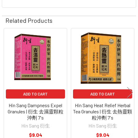
Related Products
Related
Products
ADD TO CART
ADD TO CART
Hin Sang Dampness Expel
Hin Sang Heat Relief Herbal
Granules | 衍生 去濕靈顆粒
Tea Granules | 衍生 去熱靈顆
沖劑 7's
粒沖劑 7's
Hin Sang 衍生
Hin Sang 衍生
$9.04
$9.04