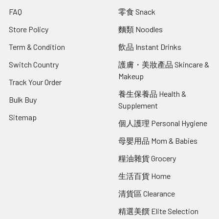
FAQ
零食 Snack
Store Policy
麵類 Noodles
Term & Condition
飲品 Instant Drinks
Switch Country
護膚・美妝產品 Skincare &
Makeup
Track Your Order
養生保養品 Health &
Bulk Buy
Supplement
Sitemap
個人護理 Personal Hygiene
母嬰用品 Mom & Babies
糧油雜貨 Grocery
生活百貨 Home
清貨區 Clearance
精選美饌 Elite Selection