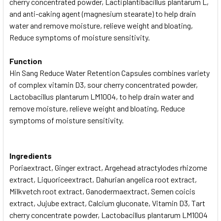
cherry concentrated powder, Lactiplantibacillus plantarum L,
and anti-caking agent (magnesium stearate) to help drain
water and remove moisture, relieve weight and bloating,
Reduce symptoms of moisture sensitivity.
Function
Hin Sang Reduce Water Retention Capsules combines variety
of complex vitamin D3, sour cherry concentrated powder,
Lactobacillus plantarum LM1004, to help drain water and
remove moisture, relieve weight and bloating, Reduce
symptoms of moisture sensitivity.
Ingredients
Poriaextract, Ginger extract, Argehead atractylodes rhizome
extract, Liquoriceextract, Dahurian angelica root extract,
Milkvetch root extract, Ganodermaextract, Semen coicis
extract, Jujube extract, Calcium gluconate, Vitamin D3, Tart
cherry concentrate powder, Lactobacillus plantarum LM1004