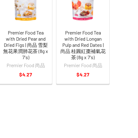
Premier Food Tea
Premier Food Tea
with Dried Pear and
with Dried Longan
Dried Figs | 尚品 雪梨
Pulp and Red Dates |
無花果潤肺花茶 (8g x
尚品 桂圓紅棗補氣花
7's)
茶 (8g x 7's)
Premier Food 尚品
Premier Food 尚品
$4.27
$4.27