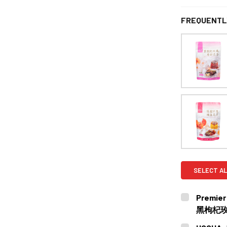
FREQUENTL
SELECT AL
Premier
黑枸杞玫瑰
CURRENT
QUANTITY: