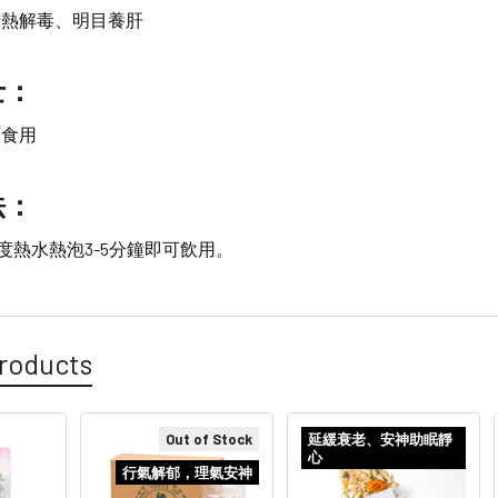
清熱解毒、明目養肝
士：
可食用
法：
0度熱水熱泡3-5分鐘即可飲用。
roducts
Out of Stock
延緩衰老、安神助眠靜
心
行氣解郁，理氣安神