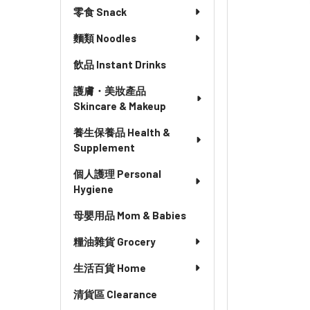
零食 Snack
麵類 Noodles
飲品 Instant Drinks
護膚・美妝產品
Skincare & Makeup
養生保養品 Health &
Supplement
個人護理 Personal
Hygiene
母嬰用品 Mom & Babies
糧油雜貨 Grocery
生活百貨 Home
清貨區 Clearance