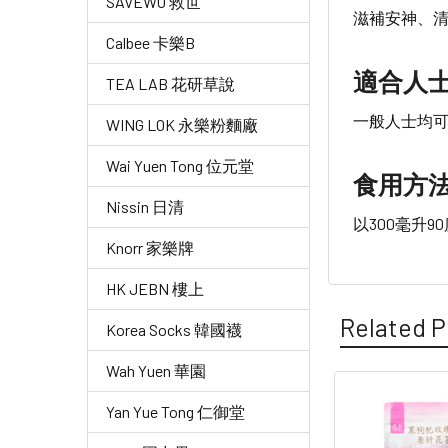
SAVEWO 救世
滋補安神、
Calbee 卡樂B
適合人
TEA LAB 花研草說
一般人士均
WING LOK 永樂粉麵廠
Wai Yuen Tong 位元堂
食用方
Nissin 日清
以300毫升9
Knorr 家樂牌
HK JEBN 樓上
Related P
Korea Socks 韓國襪
Wah Yuen 華園
Yan Yue Tong 仁御堂
Related