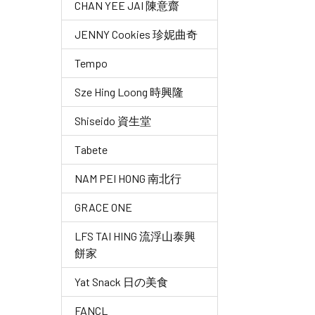
CHAN YEE JAI 陳意齋
JENNY Cookies 珍妮曲奇
Tempo
Sze Hing Loong 時興隆
Shiseido 資生堂
Tabete
NAM PEI HONG 南北行
GRACE ONE
LFS TAI HING 流浮山泰興
餅家
Yat Snack 日の美食
FANCL