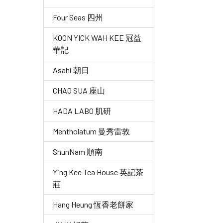
Four Seas 四州
KOON YICK WAH KEE 冠益
華記
Asahi 朝日
CHAO SUA 座山
HADA LABO 肌研
Mentholatum 曼秀雷敦
ShunNam 順南
Ying Kee Tea House 英記茶
莊
Hang Heung 恆香老餅家