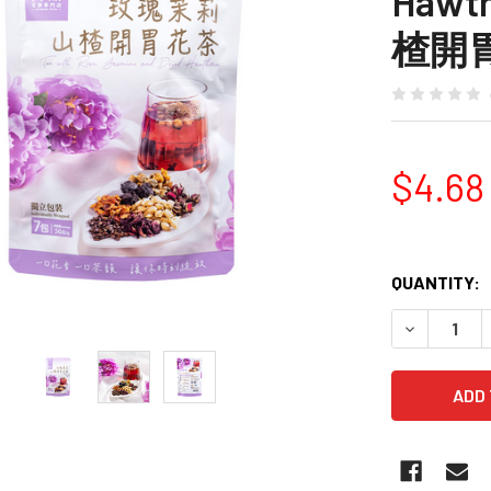
Hawt
楂開胃花
$4.68
QUANTITY:
DECREASE 