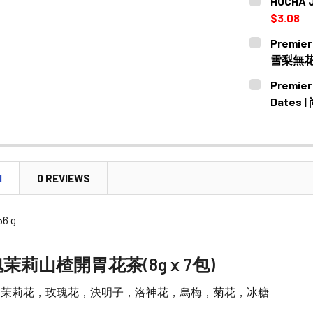
HOCHA 
STOCK:
DECREASE 
$3.08
CURRENT
QUANTITY:
Premier 
STOCK:
DECREASE
雪梨無花果
CURRENT
QUANTITY:
Premier
STOCK:
DECREASE 
Dates 
CURRENT
QUANTITY:
STOCK:
DECREASE 
N
0 REVIEWS
56 g
茉莉山楂開胃花茶(8g x 7包)
，茉莉花，玫瑰花，決明子，洛神花，烏梅，菊花，冰糖