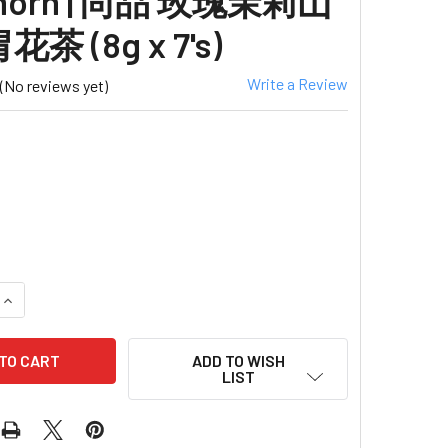
horn | 尚品 玫瑰茉莉山
茶 (8g x 7's)
Write a Review
(No reviews yet)
QUANTITY OF PREMIER FOOD TEA WITH ROSE, JASMINE AN
INCREASE QUANTITY OF PREMIER FOOD TEA WITH ROSE, J
ADD TO WISH
LIST