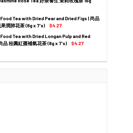
Jasmine Rose Tea 好茶養生 茉莉玫瑰茶 16g
QUANTITY OF PREMIER FOOD TEA WITH BLACK WOLFBERRY 
INCREASE QUANTITY OF PREMIER FOOD TEA WITH BLACK W
Food Tea with Dried Pear and Dried Figs | 尚品
 QUANTITY OF HOCHA JASMINE ROSE TEA 好茶養生 茉莉玫瑰茶 1
INCREASE QUANTITY OF HOCHA JASMINE ROSE TEA 好茶養生
潤肺花茶 (8g x 7's)
$4.27
 Food Tea with Dried Longan Pulp and Red
QUANTITY OF PREMIER FOOD TEA WITH DRIED PEAR AND DRI
INCREASE QUANTITY OF PREMIER FOOD TEA WITH DRIED PE
| 尚品 桂圓紅棗補氣花茶 (8g x 7's)
$4.27
QUANTITY OF PREMIER FOOD TEA WITH DRIED LONGAN PULP
INCREASE QUANTITY OF PREMIER FOOD TEA WITH DRIED LO