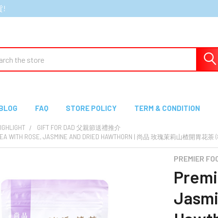
貨!
ch
BLOG
FAQ
STORE POLICY
TERM & CONDITION
GHLIGHT
GIFT FOR DAD 父親節送禮推介
TEA WITH ROSE, JASMINE AND DRIED HAWTHORN | 尚品 玫瑰茉莉山楂開胃花茶 (8G
PREMIER F
Premi
Jasmi