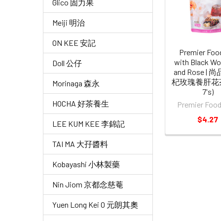
Products
Glico 固力果
Meiji 明治
ON KEE 安記
Premier Foo
with Black Wo
Doll 公仔
and Rose | 
杞玫瑰養肝花茶 
Morinaga 森永
7's)
HOCHA 好茶養生
Premier Fo
$4.27
LEE KUM KEE 李錦記
TAI MA 大孖醬料
Kobayashi 小林製藥
Nin Jiom 京都念慈菴
Yuen Long Kei O 元朗其奧