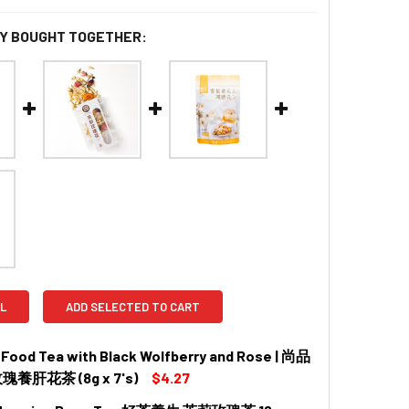
Y BOUGHT TOGETHER:
L
ADD SELECTED TO CART
 Food Tea with Black Wolfberry and Rose | 尚品
養肝花茶 (8g x 7's)
$4.27