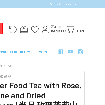
cs@mikoplace.com
Sign In
Register
Cart
SWITCH COUNTRY
MORE
 X 7'S)
OOD 尚品
er Food Tea with Rose,
ne and Dried