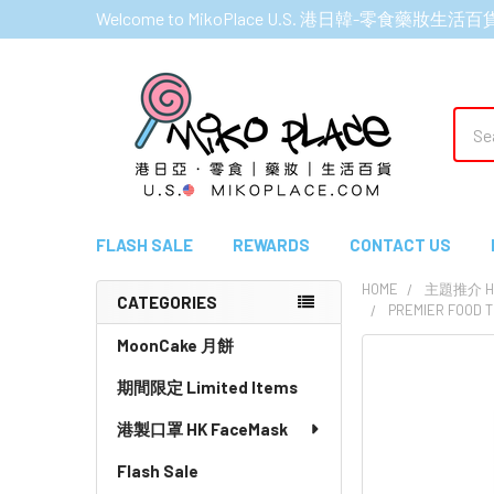
Welcome to MikoPlace U.S. 港日韓-零食藥妝生活百
Sear
FLASH SALE
REWARDS
CONTACT US
HOME
主題推介 HI
CATEGORIES
PREMIER FOOD 
Sidebar
MoonCake 月餅
期間限定 Limited Items
港製口罩 HK FaceMask
Flash Sale