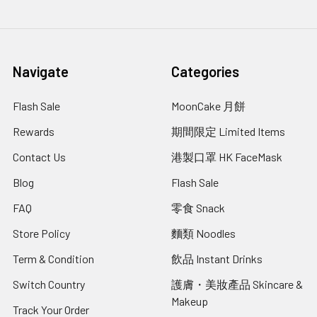
Navigate
Categories
Flash Sale
MoonCake 月餅
Rewards
期間限定 Limited Items
Contact Us
港製口罩 HK FaceMask
Blog
Flash Sale
FAQ
零食 Snack
Store Policy
麵類 Noodles
Term & Condition
飲品 Instant Drinks
Switch Country
護膚・美妝產品 Skincare &
Makeup
Track Your Order