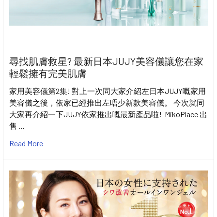
尋找肌膚救星? 最新日本JUJY美容儀讓您在家
輕鬆擁有完美肌膚
家用美容儀第2集! 對上一次同大家介紹左日本JUJY嘅家用
美容儀之後，依家已經推出左唔少新款美容儀。 今次就同
大家再介紹一下JUJY依家推出嘅最新產品啦! MikoPlace 出
售 …
Read More