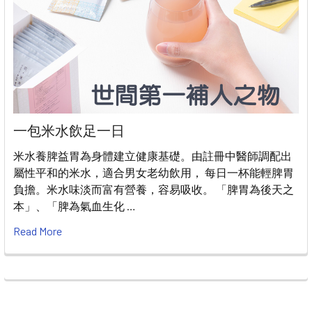
一包米水飲足一日
米水養脾益胃為身體建立健康基礎。由註冊中醫師調配出
屬性平和的米水，適合男女老幼飲用， 每日一杯能輕脾胃
負擔。米水味淡而富有營養，容易吸收。 「脾胃為後天之
本」、「脾為氣血生化 …
Read More