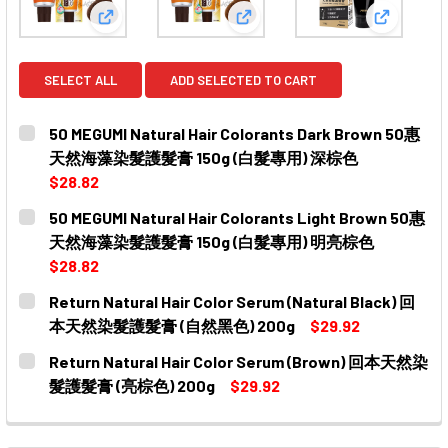
View: 50 MEGUMI Natural Hair Colorants 
View: 50 MEGUMI Natural
View: Re
SELECT ALL
ADD SELECTED TO CART
50 MEGUMI Natural Hair Colorants Dark Brown 50惠
天然海藻染髮護髮膏 150g (白髮專用) 深棕色
$28.82
CURRENT
QUANTITY:
50 MEGUMI Natural Hair Colorants Light Brown 50惠
STOCK:
DECREASE QUANTITY OF 50 MEGUMI NATURAL HAIR
INCREASE QUANTITY OF 50 MEGUMI NATU
天然海藻染髮護髮膏 150g (白髮專用) 明亮棕色
$28.82
CURRENT
QUANTITY:
Return Natural Hair Color Serum (Natural Black) 回
STOCK:
本天然染髮護髮膏 (自然黑色) 200g
$29.92
CURRENT
QUANTITY:
Return Natural Hair Color Serum (Brown) 回本天然染
STOCK:
DECREASE QUANTITY OF RETURN NATURAL HAIR COL
INCREASE QUANTITY OF RETURN NATURAL 
髮護髮膏 (亮棕色) 200g
$29.92
CURRENT
QUANTITY:
STOCK:
DECREASE QUANTITY OF RETURN NATURAL HAIR COL
INCREASE QUANTITY OF RETURN NATURAL 