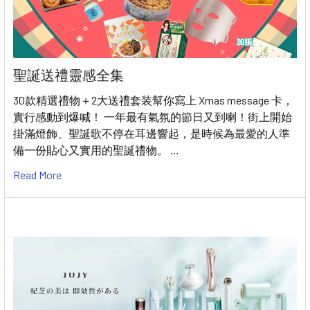
聖誕送禮靈感全集
30款精選禮物＋2大送禮套装幫你寫上 Xmas message 卡，
實行感動到爆喊！ 一年最有氣氛的節日又到喇！街上開始
掛滿燈飾、聖誕歌不停在耳邊響起，是時候為最愛的人準
備一份貼心又實用的聖誕禮物。 …
Read More