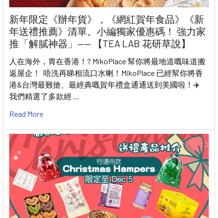
新年限定《辦年貨》，《網紅賀年食品》《新
年送禮推薦》清單。小編獨家優惠碼！ 強力家
推「解膩神器」—— 【TEA LAB 花研草說】
人在海外，胃在香港！? MikoPlace 幫你將最地道嘅味道搬
返屋企！ 唔洗再睇相流口水喇！MikoPlace 已經幫你將香
港&台灣最難搶、最經典嘅賀年禮盒通通送到美國啦！✈️
我們精選了多款經 …
Read More