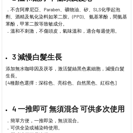
．不含阿摩尼亞、Paraben、礦物油、矽、SLS化學起泡
劑、酒精及氧化染料如苯二胺。(PPD)、 氨基苯酚，間氨基
苯酚，甲苯二胺等致敏成分。
．溫和不刺激，不傷頭皮，氣味溫和，適合每週使用。
3 減慢白髮生長
添加無水咖啡因及茯苓，激活髮絲黑色素細胞，減慢白髮
生長。
[4種顏色選擇：深棕色、亮棕色、自然黑色、紅棕色]
4 一推即可 無須混合 可供多次使用
．簡單方便，一推即染，無須混合。
．可供全染或補染時使用。