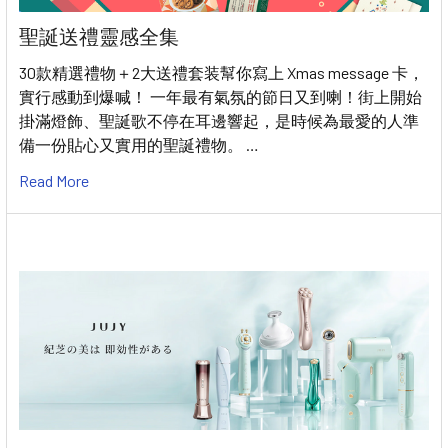
聖誕送禮靈感全集
30款精選禮物＋2大送禮套装幫你寫上 Xmas message 卡，
實行感動到爆喊！ 一年最有氣氛的節日又到喇！街上開始
掛滿燈飾、聖誕歌不停在耳邊響起，是時候為最愛的人準
備一份貼心又實用的聖誕禮物。 …
Read More