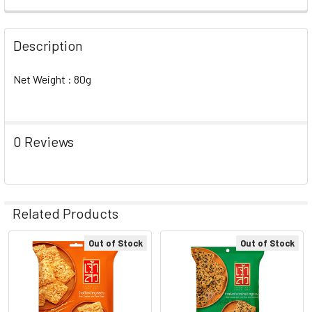
CURRENT
QUANTITY:
STOCK:
DECREASE QUANTITY OF POPPED RICE CRACKER WITH F
INCREASE QUANTITY OF POPPED RICE CRACK
Description
Net Weight : 80g
0 Reviews
Related Products
Out of Stock
Out of Stock
Related
Products