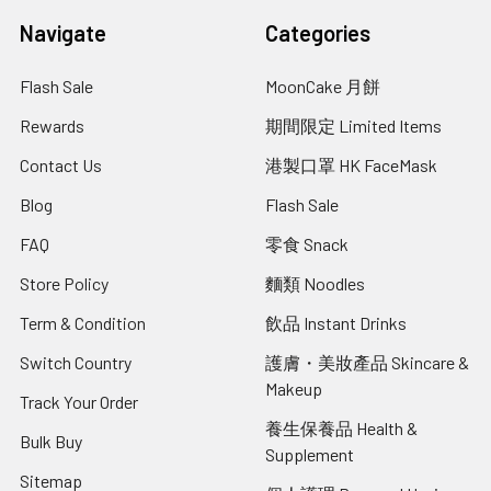
Navigate
Categories
Flash Sale
MoonCake 月餅
Rewards
期間限定 Limited Items
Contact Us
港製口罩 HK FaceMask
Blog
Flash Sale
FAQ
零食 Snack
Store Policy
麵類 Noodles
Term & Condition
飲品 Instant Drinks
Switch Country
護膚・美妝產品 Skincare &
Makeup
Track Your Order
養生保養品 Health &
Bulk Buy
Supplement
Sitemap