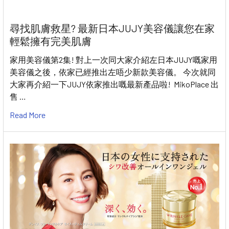
尋找肌膚救星? 最新日本JUJY美容儀讓您在家
輕鬆擁有完美肌膚
家用美容儀第2集! 對上一次同大家介紹左日本JUJY嘅家用
美容儀之後，依家已經推出左唔少新款美容儀。 今次就同
大家再介紹一下JUJY依家推出嘅最新產品啦! MikoPlace 出
售 …
Read More