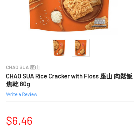
CHAO SUA 座山
CHAO SUA Rice Cracker with Floss 座山 肉鬆飯
焦乾 80g
Write a Review
$6.46