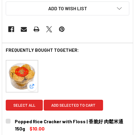
ADD TO WISH LIST
FREQUENTLY BOUGHT TOGETHER:
View: Popped Rice Cracker with Floss | 香脆好 
SELECT ALL
ADD SELECTED TO CART
Popped Rice Cracker with Floss | 香脆好 肉鬆米通
150g
$10.00