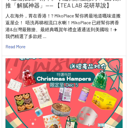
推「解膩神器」—— 【TEA LAB 花研草說】
人在海外，胃在香港！? MikoPlace 幫你將最地道嘅味道搬
返屋企！ 唔洗再睇相流口水喇！MikoPlace 已經幫你將香
港&台灣最難搶、最經典嘅賀年禮盒通通送到美國啦！✈️
我們精選了多款經 …
Read More