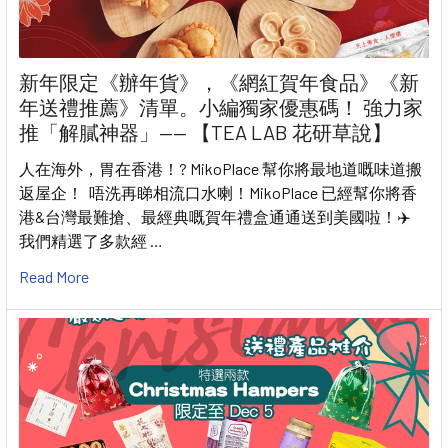
新年限定《辦年貨》，《網紅賀年食品》《新
年送禮推薦》清單。小編獨家優惠碼！ 強力家
推「解膩神器」—— 【TEA LAB 花研草說】
人在海外，胃在香港！? MikoPlace 幫你將最地道嘅味道搬
返屋企！ 唔洗再睇相流口水喇！MikoPlace 已經幫你將香
港&台灣最難搶、最經典嘅賀年禮盒通通送到美國啦！✈️
我們精選了多款經 …
Read More