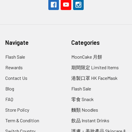
Navigate
Categories
Flash Sale
MoonCake 月餅
Rewards
期間限定 Limited Items
Contact Us
港製口罩 HK FaceMask
Blog
Flash Sale
FAQ
零食 Snack
Store Policy
麵類 Noodles
Term & Condition
飲品 Instant Drinks
Switch Country
護膚・美妝產品 Skincare &