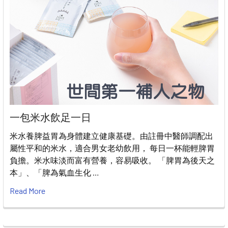
一包米水飲足一日
米水養脾益胃為身體建立健康基礎。由註冊中醫師調配出
屬性平和的米水，適合男女老幼飲用， 每日一杯能輕脾胃
負擔。米水味淡而富有營養，容易吸收。 「脾胃為後天之
本」、「脾為氣血生化 …
Read More