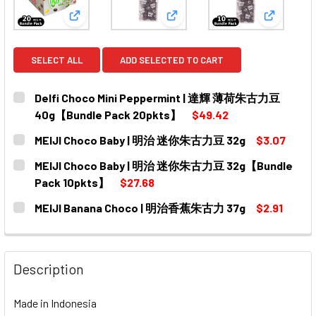
View: Delfi Choco Mini Peppermint | 達輝 薄荷
View: MEIJI Choco Baby 
View: M
SELECT ALL
ADD SELECTED TO CART
Delfi Choco Mini Peppermint | 達輝 薄荷朱古力豆
40g【Bundle Pack 20pkts】
$49.42
CURRENT
QUANTITY:
MEIJI Choco Baby | 明治 迷你朱古力豆 32g
$3.07
STOCK:
DECREASE QUANTITY OF DELFI CHOCO MINI PEPPERMI
INCREASE QUANTITY OF DELFI CHOCO MINI
CURRENT
QUANTITY:
MEIJI Choco Baby | 明治 迷你朱古力豆 32g【Bundle
STOCK:
DECREASE QUANTITY OF MEIJI CHOCO BABY | 明治 迷你朱
INCREASE QUANTITY OF MEIJI CHOCO BABY
Pack 10pkts】
$27.68
CURRENT
QUANTITY:
MEIJI Banana Choco | 明治香蕉朱古力 37g
$2.91
STOCK:
DECREASE QUANTITY OF MEIJI CHOCO BABY | 明治 迷你
INCREASE QUANTITY OF MEIJI CHOCO BABY
CURRENT
QUANTITY:
STOCK:
DECREASE QUANTITY OF MEIJI BANANA CHOCO | 明治香蕉
INCREASE QUANTITY OF MEIJI BANANA CHO
Description
Made in Indonesia