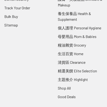
Makeup
Track Your Order
養生保養品 Health &
Bulk Buy
Supplement
Sitemap
個人護理 Personal Hygiene
母嬰用品 Mom & Babies
糧油雜貨 Grocery
生活百貨 Home
清貨區 Clearance
精選美饌 Elite Selection
主題推介 Highlight
Shop All
Good Deals