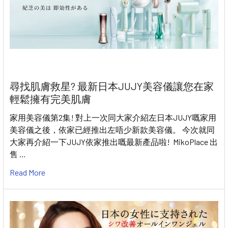
尋找肌膚救星? 最新日本JUJY美容儀讓您在家
輕鬆擁有完美肌膚
家用美容儀第2集! 對上一次同大家介紹左日本JUJY嘅家用
美容儀之後，依家已經推出左唔少新款美容儀。 今次就同
大家再介紹一下JUJY依家推出嘅最新產品啦! MikoPlace 出
售 …
Read More