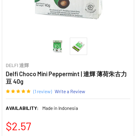
DELFI 達輝
Delfi Choco Mini Peppermint | 達輝 薄荷朱古力
豆 40g
(1 review)
Write a Review
AVAILABILITY:
Made in Indonesia
$2.57