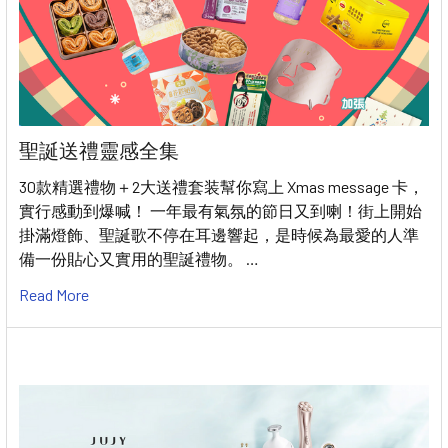
聖誕送禮靈感全集
30款精選禮物＋2大送禮套装幫你寫上 Xmas message 卡，
實行感動到爆喊！ 一年最有氣氛的節日又到喇！街上開始
掛滿燈飾、聖誕歌不停在耳邊響起，是時候為最愛的人準
備一份貼心又實用的聖誕禮物。 …
Read More