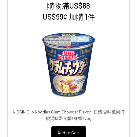
購物滿US$68
Sidebar
US$99¢ 加購 1件
NISSIN Cup Noodles Clam Chowder Flavor | 日清 合味道周打
蜆湯味即食麵 (杯麵) 75g
Add to Cart