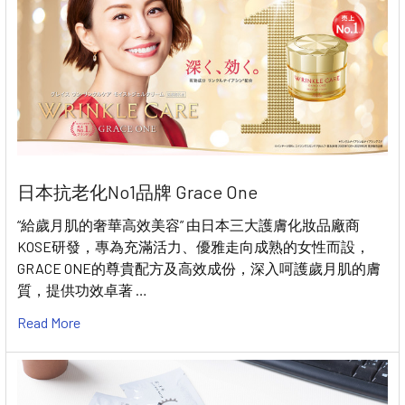
日本抗老化No1品牌 Grace One
“給歲月肌的奢華高效美容” 由日本三大護膚化妝品廠商
KOSE研發，專為充滿活力、優雅走向成熟的女性而設，
GRACE ONE的尊貴配方及高效成份，深入呵護歲月肌的膚
質，提供功效卓著 …
Read More