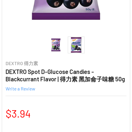
DEXTRO 得力素
DEXTRO Spot D-Glucose Candies -
Blackcurrant Flavor | 得力素 黑加侖子味糖 50g
Write a Review
$3.94