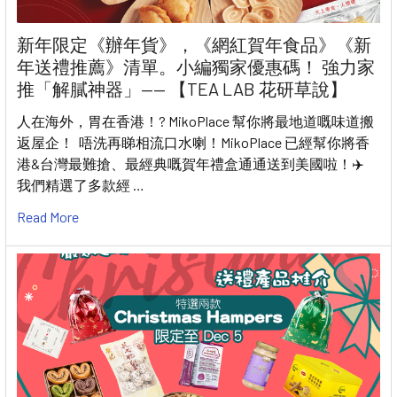
新年限定《辦年貨》，《網紅賀年食品》《新
年送禮推薦》清單。小編獨家優惠碼！ 強力家
推「解膩神器」—— 【TEA LAB 花研草說】
人在海外，胃在香港！? MikoPlace 幫你將最地道嘅味道搬
返屋企！ 唔洗再睇相流口水喇！MikoPlace 已經幫你將香
港&台灣最難搶、最經典嘅賀年禮盒通通送到美國啦！✈️
我們精選了多款經 …
Read More