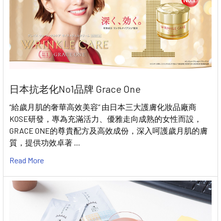
日本抗老化No1品牌 Grace One
“給歲月肌的奢華高效美容” 由日本三大護膚化妝品廠商
KOSE研發，專為充滿活力、優雅走向成熟的女性而設，
GRACE ONE的尊貴配方及高效成份，深入呵護歲月肌的膚
質，提供功效卓著 …
Read More