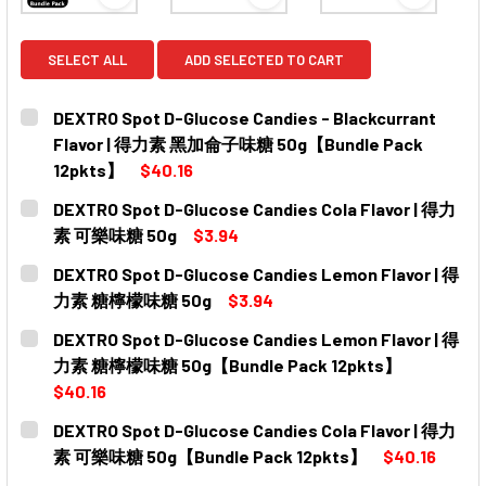
View: DEXTRO Spot D-Glucose Candies - Blac
View: DEXTRO Spot D-Gluco
View: DE
SELECT ALL
ADD SELECTED TO CART
DEXTRO Spot D-Glucose Candies - Blackcurrant
Flavor | 得力素 黑加侖子味糖 50g【Bundle Pack
12pkts】
$40.16
CURRENT
QUANTITY:
DEXTRO Spot D-Glucose Candies Cola Flavor | 得力
STOCK:
DECREASE QUANTITY OF DEXTRO SPOT D-GLUCOSE CA
INCREASE QUANTITY OF DEXTRO SPOT D-G
素 可樂味糖 50g
$3.94
CURRENT
QUANTITY:
DEXTRO Spot D-Glucose Candies Lemon Flavor | 得
STOCK:
DECREASE QUANTITY OF DEXTRO SPOT D-GLUCOSE CAN
INCREASE QUANTITY OF DEXTRO SPOT D-GL
力素 糖檸檬味糖 50g
$3.94
CURRENT
QUANTITY:
DEXTRO Spot D-Glucose Candies Lemon Flavor | 得
STOCK:
DECREASE QUANTITY OF DEXTRO SPOT D-GLUCOSE CAN
INCREASE QUANTITY OF DEXTRO SPOT D-GL
力素 糖檸檬味糖 50g【Bundle Pack 12pkts】
$40.16
CURRENT
QUANTITY:
DEXTRO Spot D-Glucose Candies Cola Flavor | 得力
STOCK:
DECREASE QUANTITY OF DEXTRO SPOT D-GLUCOSE CA
INCREASE QUANTITY OF DEXTRO SPOT D-GL
素 可樂味糖 50g【Bundle Pack 12pkts】
$40.16
CURRENT
QUANTITY: