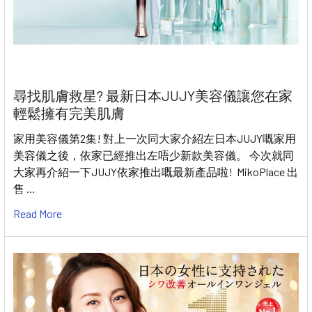
尋找肌膚救星? 最新日本JUJY美容儀讓您在家
輕鬆擁有完美肌膚
家用美容儀第2集! 對上一次同大家介紹左日本JUJY嘅家用
美容儀之後，依家已經推出左唔少新款美容儀。 今次就同
大家再介紹一下JUJY依家推出嘅最新產品啦! MikoPlace 出
售 …
Read More