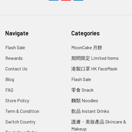
Navigate
Categories
Flash Sale
MoonCake 月餅
Rewards
期間限定 Limited Items
Contact Us
港製口罩 HK FaceMask
Blog
Flash Sale
FAQ
零食 Snack
Store Policy
麵類 Noodles
Term & Condition
飲品 Instant Drinks
Switch Country
護膚・美妝產品 Skincare &
Makeup