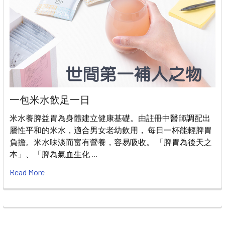
一包米水飲足一日
米水養脾益胃為身體建立健康基礎。由註冊中醫師調配出
屬性平和的米水，適合男女老幼飲用， 每日一杯能輕脾胃
負擔。米水味淡而富有營養，容易吸收。 「脾胃為後天之
本」、「脾為氣血生化 …
Read More