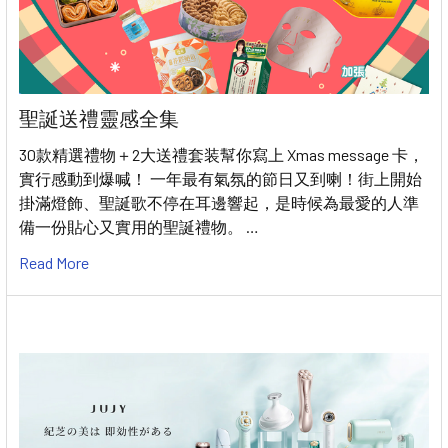
聖誕送禮靈感全集
30款精選禮物＋2大送禮套装幫你寫上 Xmas message 卡，
實行感動到爆喊！ 一年最有氣氛的節日又到喇！街上開始
掛滿燈飾、聖誕歌不停在耳邊響起，是時候為最愛的人準
備一份貼心又實用的聖誕禮物。 …
Read More