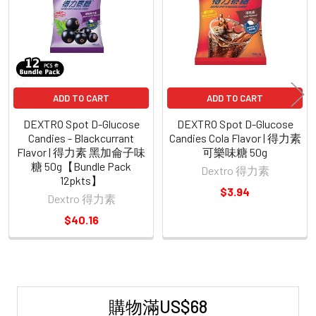
Products
ADD TO CART
ADD TO CART
DEXTRO Spot D-Glucose
DEXTRO Spot D-Glucose
Candies - Blackcurrant
Candies Cola Flavor | 得力素
Flavor | 得力素 黑加侖子味
可樂味糖 50g
糖 50g【Bundle Pack
Dextro 得力素
12pkts】
$3.94
Dextro 得力素
$40.16
購物滿US$68
Sidebar