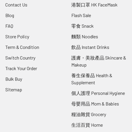
Contact Us
港製口罩 HK FaceMask
Blog
Flash Sale
FAQ
零食 Snack
Store Policy
麵類 Noodles
Term & Condition
飲品 Instant Drinks
Switch Country
護膚・美妝產品 Skincare &
Makeup
Track Your Order
養生保養品 Health &
Bulk Buy
Supplement
Sitemap
個人護理 Personal Hygiene
母嬰用品 Mom & Babies
糧油雜貨 Grocery
生活百貨 Home