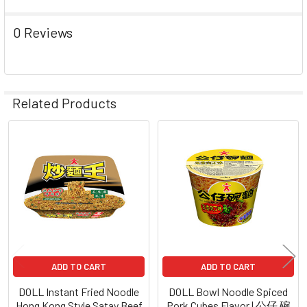
0 Reviews
Related Products
Related
Products
ADD TO CART
ADD TO CART
DOLL Instant Fried Noodle
DOLL Bowl Noodle Spiced
Hong Kong Style Satay Beef
Pork Cubes Flavor | 公仔 碗