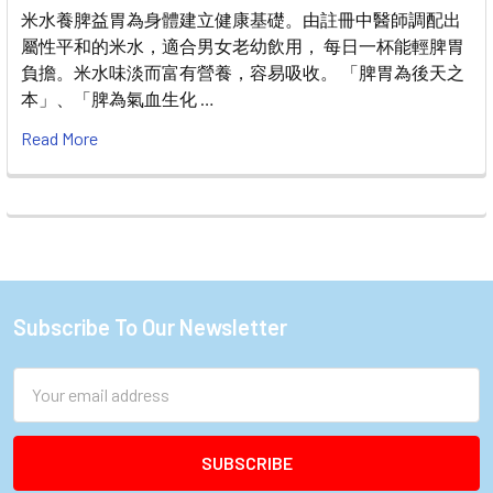
米水養脾益胃為身體建立健康基礎。由註冊中醫師調配出
屬性平和的米水，適合男女老幼飲用， 每日一杯能輕脾胃
負擔。米水味淡而富有營養，容易吸收。 「脾胃為後天之
本」、「脾為氣血生化 …
Read More
Subscribe To Our Newsletter
Footer
Email
Address