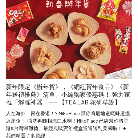
新年限定《辦年貨》，《網紅賀年食品》《新
年送禮推薦》清單。小編獨家優惠碼！ 強力家
推「解膩神器」—— 【TEA LAB 花研草說】
人在海外，胃在香港！? MikoPlace 幫你將最地道嘅味道搬
返屋企！ 唔洗再睇相流口水喇！MikoPlace 已經幫你將香
港&台灣最難搶、最經典嘅賀年禮盒通通送到美國啦！✈️
我們精選了多款經 …