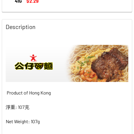
41G
$2.29
CURRENT
QUANTITY:
STOCK:
DECREASE QUANTITY OF DOLL DIM SUM INSTANT NOO
INCREASE QUANTITY OF DOLL DIM SUM IN
Description
Product of Hong Kong
淨重: 107克
Net Weight: 107g