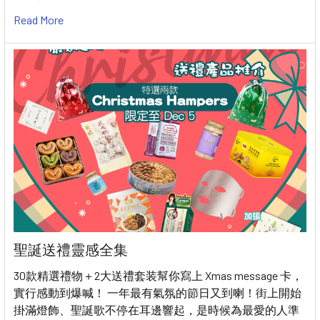
Read More
聖誕送禮靈感全集
30款精選禮物＋2大送禮套装幫你寫上 Xmas message 卡，
實行感動到爆喊！ 一年最有氣氛的節日又到喇！街上開始
掛滿燈飾、聖誕歌不停在耳邊響起，是時候為最愛的人準