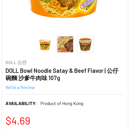
DOLL 公仔
DOLL Bowl Noodle Satay & Beef Flavor | 公仔
碗麵 沙爹牛肉味 107g
Write a Review
AVAILABILITY:
Product of Hong Kong
$4.69