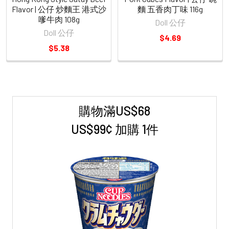
Flavor | 公仔 炒麵王 港式沙
麵 五香肉丁味 116g
嗲牛肉 108g
Doll 公仔
Doll 公仔
$4.69
$5.38
購物滿US$68
Sidebar
US$99¢ 加購 1件