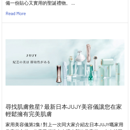
備一份貼心又實用的聖誕禮物。 …
Read More
尋找肌膚救星? 最新日本JUJY美容儀讓您在家
輕鬆擁有完美肌膚
家用美容儀第2集! 對上一次同大家介紹左日本JUJY嘅家用