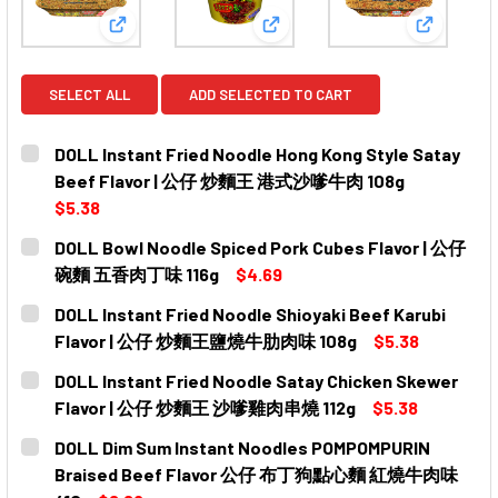
View: DOLL Instant Fried Noodle Hong Kong S
View: DOLL Bowl Noodle Sp
View: DO
SELECT ALL
ADD SELECTED TO CART
DOLL Instant Fried Noodle Hong Kong Style Satay
Beef Flavor | 公仔 炒麵王 港式沙嗲牛肉 108g
$5.38
CURRENT
QUANTITY:
DOLL Bowl Noodle Spiced Pork Cubes Flavor | 公仔
STOCK:
DECREASE QUANTITY OF DOLL INSTANT FRIED NOODLE
INCREASE QUANTITY OF DOLL INSTANT FRI
碗麵 五香肉丁味 116g
$4.69
CURRENT
QUANTITY:
DOLL Instant Fried Noodle Shioyaki Beef Karubi
STOCK:
DECREASE QUANTITY OF DOLL BOWL NOODLE SPICED P
INCREASE QUANTITY OF DOLL BOWL NOODLE
Flavor | 公仔 炒麵王鹽燒牛肋肉味 108g
$5.38
CURRENT
QUANTITY:
DOLL Instant Fried Noodle Satay Chicken Skewer
STOCK:
DECREASE QUANTITY OF DOLL INSTANT FRIED NOODLE 
INCREASE QUANTITY OF DOLL INSTANT FRIE
Flavor | 公仔 炒麵王 沙嗲雞肉串燒 112g
$5.38
CURRENT
QUANTITY:
DOLL Dim Sum Instant Noodles POMPOMPURIN
STOCK:
DECREASE QUANTITY OF DOLL INSTANT FRIED NOODLE
INCREASE QUANTITY OF DOLL INSTANT FRI
Braised Beef Flavor 公仔 布丁狗點心麵 紅燒牛肉味