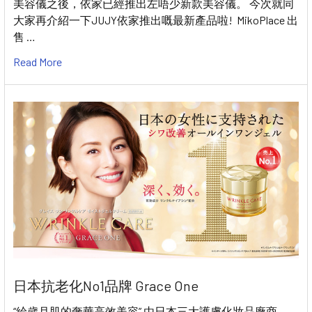
美容儀之後，依家已經推出左唔少新款美容儀。 今次就同
大家再介紹一下JUJY依家推出嘅最新產品啦! MikoPlace 出
售 …
Read More
日本抗老化No1品牌 Grace One
“給歲月肌的奢華高效美容” 由日本三大護膚化妝品廠商