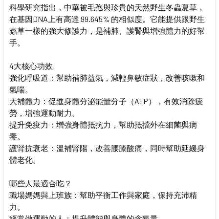
科學研究指出，中華被毛孢與珍貴的天然野生冬蟲夏草，
在基因DNA上有高達 99.645% 的相似度。它能提供跟野生
蟲草一樣的強大修護力，是補肺、護腎與增強體力的好幫
手。
4大核心功效
強化呼吸道：幫助補肺益氣，減輕鼻敏症狀，改善咳嗽和
氣喘。
大補體力：促進身體分泌能量分子（ATP），有效消除疲
勞，增強運動耐力。
提升免疫力：增強身體抵抗力，幫助抵擋外在細菌與病
毒。
護腎抗衰老：溫補腎陽，改善腰膝酸痛，同時幫助延緩身
體老化。
哪些人最適合吃？
職場媽媽與上班族：幫助平衡工作與家庭，保持充沛精
力。
經常做運動的人：提升體能與身體的含氧量。