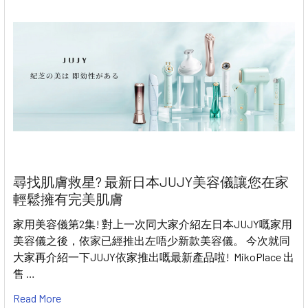
尋找肌膚救星? 最新日本JUJY美容儀讓您在家
輕鬆擁有完美肌膚
家用美容儀第2集! 對上一次同大家介紹左日本JUJY嘅家用
美容儀之後，依家已經推出左唔少新款美容儀。 今次就同
大家再介紹一下JUJY依家推出嘅最新產品啦! MikoPlace 出
售 …
Read More