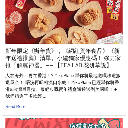
新年限定《辦年貨》，《網紅賀年食品》《新
年送禮推薦》清單。小編獨家優惠碼！ 強力家
推「解膩神器」—— 【TEA LAB 花研草說】
人在海外，胃在香港！? MikoPlace 幫你將最地道嘅味道搬
返屋企！ 唔洗再睇相流口水喇！MikoPlace 已經幫你將香
港&台灣最難搶、最經典嘅賀年禮盒通通送到美國啦！✈️
我們精選了多款經 …
Read More