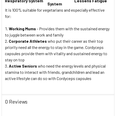
Respiratory System
Lessens Fatigue
System
It is 100% suitable for vegetarians and especially effective
for:
Working Mums
- Provides them with the sustained energy
to juggle between work and family
Corporate Athletes
who put their career as their top
priority need all the energy to stay in the game. Cordyceps
capsules provide them with vitality and sustained energy to
stay on top
Active Seniors
who need the energy levels and physical
stamina to interact with friends, grandchildren and lead an
active lifestyle can do so with Cordyceps capsules
0 Reviews