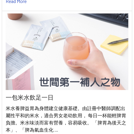
Read More
一包米水飲足一日
米水養脾益胃為身體建立健康基礎。由註冊中醫師調配出
屬性平和的米水，適合男女老幼飲用， 每日一杯能輕脾胃
負擔。米水味淡而富有營養，容易吸收。 「脾胃為後天之
本」、「脾為氣血生化 …