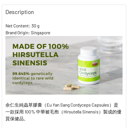
STOCK:
DECREASE QUANTITY OF EU YAN SANG COUGH RELIEF G
INCREASE QUANTITY OF EU YAN SANG COUGH
Description
Net Content: 30 g
Brand Origin: Singapore
余仁生純蟲草膠囊（Eu Yan Sang Cordyceps Capsules）是
一款採用 100% 中華被毛孢（Hirsutella Sinensis）製成的優
質保健品。