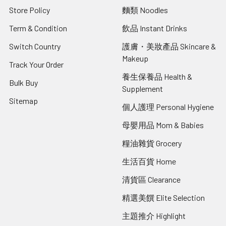
Store Policy
麵類 Noodles
Term & Condition
飲品 Instant Drinks
Switch Country
護膚・美妝產品 Skincare &
Makeup
Track Your Order
養生保養品 Health &
Bulk Buy
Supplement
Sitemap
個人護理 Personal Hygiene
母嬰用品 Mom & Babies
糧油雜貨 Grocery
生活百貨 Home
清貨區 Clearance
精選美饌 Elite Selection
主題推介 Highlight