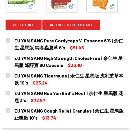
View: EU YAN SANG Pure Cordyceps V-Essen
View: EU YAN SANG High St
View: E
SELECT ALL
ADD SELECTED TO CART
EU YAN SANG Pure Cordyceps V-Essence 6'S | 余仁
生 星馬版 純冬蟲夏草 6's
$51.45
CURRENT
QUANTITY:
EU YAN SANG High Strength CholesFree | 余仁生 星
STOCK:
DECREASE QUANTITY OF EU YAN SANG PURE CORDYCEP
INCREASE QUANTITY OF EU YAN SANG PURE
馬版 降醇寳 60 Capsule
$33.10
CURRENT
QUANTITY:
EU YAN SANG Tigermune | 余仁生 星馬版 虎乳芝草本
STOCK:
DECREASE QUANTITY OF EU YAN SANG HIGH STRENGTH
INCREASE QUANTITY OF EU YAN SANG HIGH
飲 10's
$25.24
CURRENT
QUANTITY:
EU YAN SANG Hua Yan Bird's Nest | 余仁生 星馬版 花
STOCK:
DECREASE QUANTITY OF EU YAN SANG TIGERMUNE | 
INCREASE QUANTITY OF EU YAN SANG TIG
燕 3's
$72.57
CURRENT
QUANTITY:
EU YAN SANG Cough Relief Granules | 余仁生 星馬版
STOCK:
DECREASE QUANTITY OF EU YAN SANG HUA YAN BIRD'S 
INCREASE QUANTITY OF EU YAN SANG HUA YA
止嗽散 10's
$13.74
CURRENT
QUANTITY: