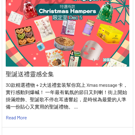
聖誕送禮靈感全集
30款精選禮物＋2大送禮套装幫你寫上 Xmas message 卡，
實行感動到爆喊！ 一年最有氣氛的節日又到喇！街上開始
掛滿燈飾、聖誕歌不停在耳邊響起，是時候為最愛的人準
備一份貼心又實用的聖誕禮物。 …
Read More