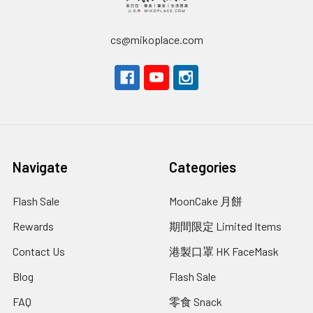
cs@mikoplace.com
Navigate
Categories
Flash Sale
MoonCake 月餅
Rewards
期間限定 Limited Items
Contact Us
港製口罩 HK FaceMask
Blog
Flash Sale
FAQ
零食 Snack