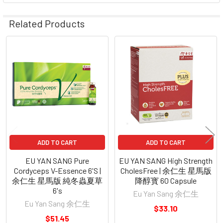
Related Products
Related
Products
ADD TO CART
ADD TO CART
EU YAN SANG Pure
EU YAN SANG High Strength
Cordyceps V-Essence 6'S |
CholesFree | 余仁生 星馬版
余仁生 星馬版 純冬蟲夏草
降醇寳 60 Capsule
6's
Eu Yan Sang 余仁生
Eu Yan Sang 余仁生
$33.10
$51.45