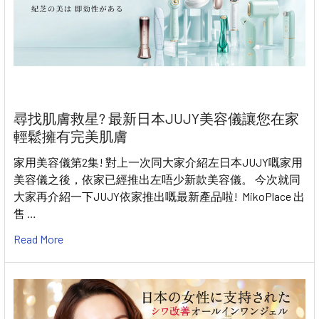
尋找肌膚救星? 最新日本JUJY美容儀讓您在家
輕鬆擁有完美肌膚
家用美容儀第2集! 對上一次同大家介紹左日本JUJY嘅家用
美容儀之後，依家已經推出左唔少新款美容儀。 今次就同
大家再介紹一下JUJY依家推出嘅最新產品啦! MikoPlace 出
售 …
Read More