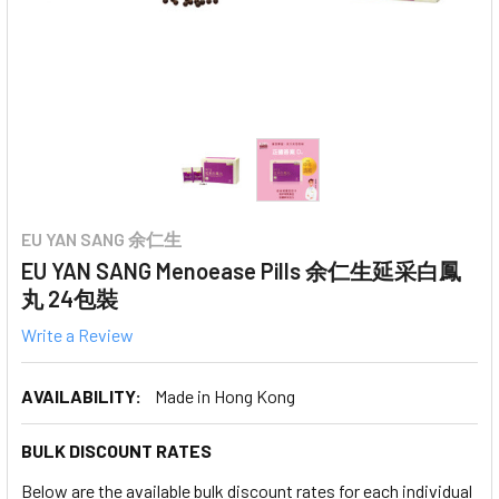
EU YAN SANG 余仁生
EU YAN SANG Menoease Pills 余仁生延采白鳳
丸 24包裝
Write a Review
AVAILABILITY:
Made in Hong Kong
BULK DISCOUNT RATES
Below are the available bulk discount rates for each individual