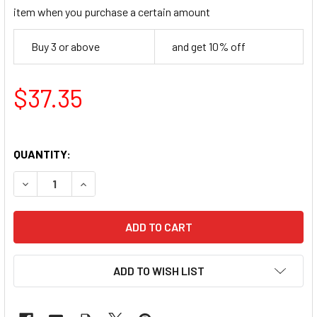
item when you purchase a certain amount
Buy 3 or above
and get 10% off
$37.35
QUANTITY:
DECREASE QUANTITY OF EU YAN SANG MENOEASE PI
INCREASE QUANTITY OF EU YAN SANG ME
ADD TO WISH LIST