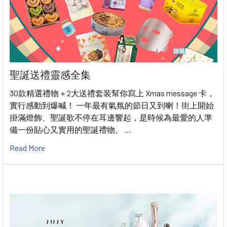
聖誕送禮靈感全集
30款精選禮物＋2大送禮套装幫你寫上 Xmas message 卡，
實行感動到爆喊！ 一年最有氣氛的節日又到喇！街上開始
掛滿燈飾、聖誕歌不停在耳邊響起，是時候為最愛的人準
備一份貼心又實用的聖誕禮物。 …
Read More