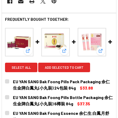
FREQUENTLY BOUGHT TOGETHER:
View: EU YAN SANG Bak Foong Pills Pack 
View: EU YAN SANG Bak F
View: E
SELECT ALL
ADD SELECTED TO CART
EU YAN SANG Bak Foong Pills Pack Packaging 余仁
生金牌白鳳丸(小丸裝) 24包裝 84g
$33.88
CURRENT
QUANTITY:
EU YAN SANG Bak Foong Pills Bottle Packaging 余仁
STOCK:
DECREASE QUANTITY OF EU YAN SANG BAK FOONG P
INCREASE QUANTITY OF EU YAN SANG BAK
生金牌白鳳丸(小丸裝) 6樽裝 84g
$37.35
CURRENT
QUANTITY:
EU YAN SANG Bak Foong Essence 余仁生 白鳳月舒
STOCK: