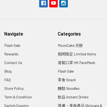
Navigate
Categories
Flash Sale
MoonCake 月餅
Rewards
期間限定 Limited Items
Contact Us
港製口罩 HK FaceMask
Blog
Flash Sale
FAQ
零食 Snack
Store Policy
麵類 Noodles
Term & Condition
飲品 Instant Drinks
Switch Country
護膚・美妝產品 Skincare &