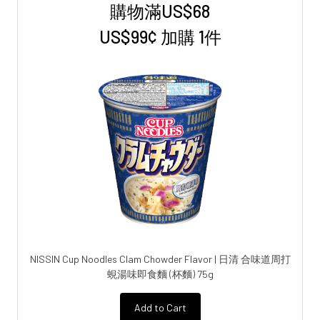
購物滿US$68
Sidebar
US$99¢ 加購 1件
NISSIN Cup Noodles Clam Chowder Flavor | 日清 合味道周打
蜆湯味即食麵 (杯麵) 75g
Add to Cart