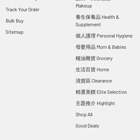
Makeup
Track Your Order
養生保養品 Health &
Bulk Buy
Supplement
Sitemap
個人護理 Personal Hygiene
母嬰用品 Mom & Babies
糧油雜貨 Grocery
生活百貨 Home
清貨區 Clearance
精選美饌 Elite Selection
主題推介 Highlight
Shop All
Good Deals