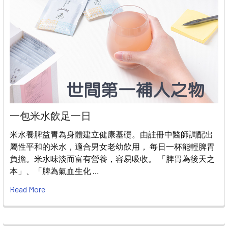
一包米水飲足一日
米水養脾益胃為身體建立健康基礎。由註冊中醫師調配出
屬性平和的米水，適合男女老幼飲用， 每日一杯能輕脾胃
負擔。米水味淡而富有營養，容易吸收。 「脾胃為後天之
本」、「脾為氣血生化 …
Read More