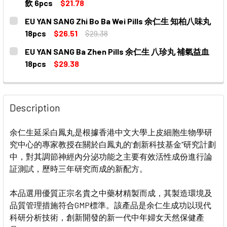
DECREASE QUANTITY OF EU YAN SANG BAK FOONG PI
INCREASE QUANTITY OF EU YAN SANG BAK
飲 6pcs
$21.78
CURRENT
QUANTITY:
EU YAN SANG Zhi Bo Ba Wei Pills 余仁生 知柏八味丸
STOCK:
DECREASE QUANTITY OF EU YAN SANG BAK FOONG ES
INCREASE QUANTITY OF EU YAN SANG BAK
18pcs
$26.51
$29.38
CURRENT
QUANTITY:
EU YAN SANG Ba Zhen Pills 余仁生 八珍丸 補氣益血
STOCK:
18pcs
$29.38
CURRENT
QUANTITY:
STOCK:
DECREASE QUANTITY OF EU YAN SANG BA ZHEN PILL
INCREASE QUANTITY OF EU YAN SANG BA Z
Description
余仁生延采白鳳丸是根據香港中文大學上皮細胞生物學研
究中心的專家教授在關於白鳳丸的'創新科技基金"研究計劃
中，對其調節神經內分泌功能之主要有效活性成份進行論
証測試，歷時三年研究而成的新配方。
本品選用優質正宗名貴之中藥材精製而成，其製造環境及
品質管理措施符合GMP標準。該產品是余仁生成功以現代
科研分析技術，創新開發的新一代中年婦女天然保健產