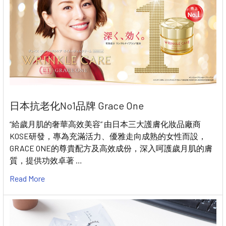
日本抗老化No1品牌 Grace One
“給歲月肌的奢華高效美容” 由日本三大護膚化妝品廠商
KOSE研發，專為充滿活力、優雅走向成熟的女性而設，
GRACE ONE的尊貴配方及高效成份，深入呵護歲月肌的膚
質，提供功效卓著 …
Read More