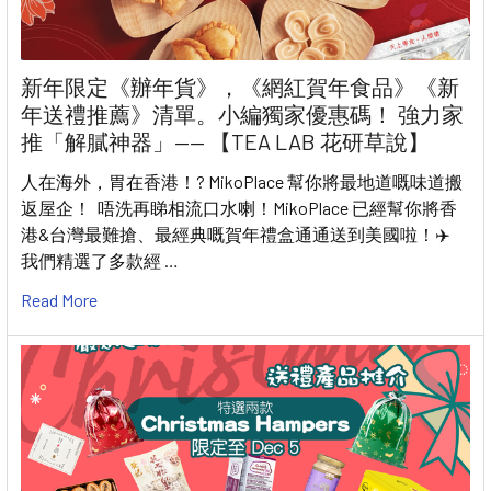
新年限定《辦年貨》，《網紅賀年食品》《新
年送禮推薦》清單。小編獨家優惠碼！ 強力家
推「解膩神器」—— 【TEA LAB 花研草說】
人在海外，胃在香港！? MikoPlace 幫你將最地道嘅味道搬
返屋企！ 唔洗再睇相流口水喇！MikoPlace 已經幫你將香
港&台灣最難搶、最經典嘅賀年禮盒通通送到美國啦！✈️
我們精選了多款經 …
Read More