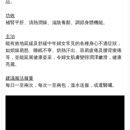
品。
功效
補腎平肝、清熱潤燥、滋陰養顏、調節身體機能。
主治
能有效地延緩及舒緩中年婦女常見的各種身心不適症狀，
如煩燥易怒、睡眠不寧、烘熱汗出、容易疲倦及腰背痠痛
等，並能延展健康姿采，令婦女肌膚變得潤澤嫩滑，健康
亮麗。
建議服法服量
每日一至兩次，每次一至兩包，溫水送服，或遵醫囑。