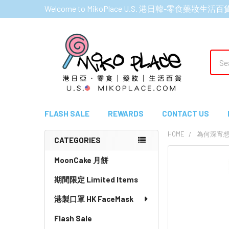
Welcome to MikoPlace U.S. 港日韓-零食藥妝生活百
Sear
FLASH SALE
REWARDS
CONTACT US
HOME
為何深宵
CATEGORIES
Sidebar
MoonCake 月餅
期間限定 Limited Items
港製口罩 HK FaceMask
Flash Sale