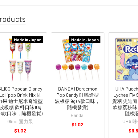
roducts
Made in Japan
Made in Japan
GLICO Popcan Disney
BANDAI Doraemon
UHA Pucch
Lollipop Drink Mix 固
Pop Candy 叮噹造型
Lychee Flv S
力果 迪士尼米奇造型
波板糖 9g (4款口味，
覺糖 史迪
波板糖 飲料口味10g
隨機發貨)
軟糖荔枝味 
(6款口味，隨機發貨)
隨機
Bandai
Glico 固力果
UHA 
$1.02
$1.02
$3.