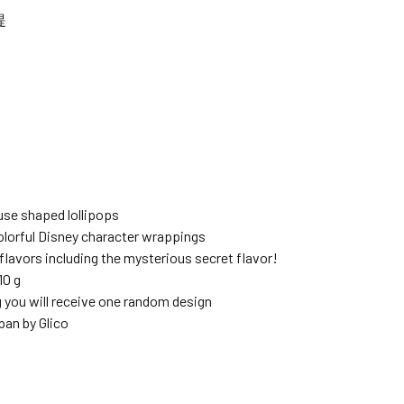
提
se shaped lollipops
olorful Disney character wrappings
 flavors including the mysterious secret flavor!
10 g
g you will receive one random design
pan by Glico