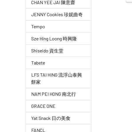
CHAN YEE JAI 陳意齋
JENNY Cookies 珍妮曲奇
Tempo
Sze Hing Loong 時興隆
Shiseido 資生堂
Tabete
LFS TAI HING 流浮山泰興
餅家
NAM PEI HONG 南北行
GRACE ONE
Yat Snack 日の美食
FANCL