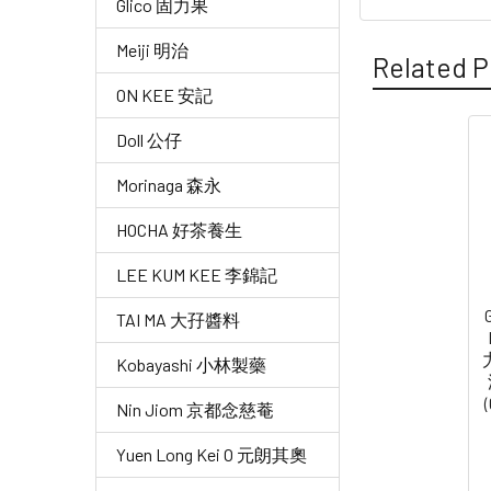
Glico 固力果
Meiji 明治
Related P
ON KEE 安記
Doll 公仔
Related
Morinaga 森永
Products
HOCHA 好茶養生
LEE KUM KEE 李錦記
TAI MA 大孖醬料
Kobayashi 小林製藥
Nin Jiom 京都念慈菴
Yuen Long Kei O 元朗其奧