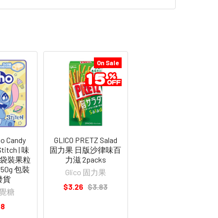
On Sale
o Candy
GLICO PRETZ Salad
titch | 味
固力果 日版沙律味百
奇袋裝果粒
力滋 2packs
50g 包裝
Glico 固力果
發貨
$3.26
$3.83
味覺糖
58