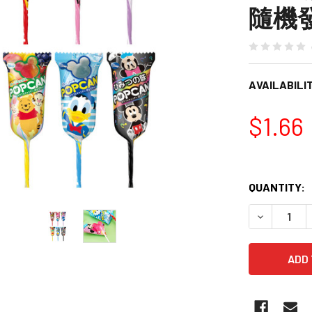
隨機發
AVAILABILIT
$1.66
QUANTITY: