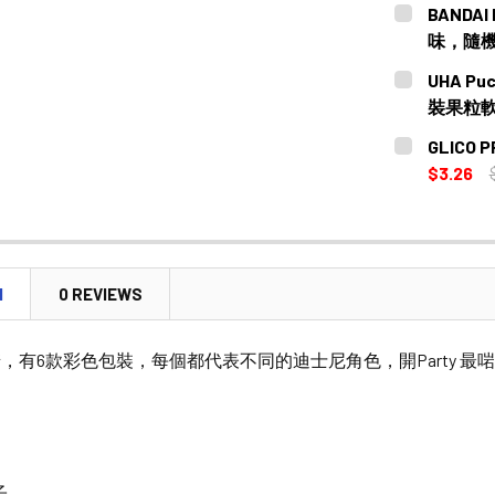
CURRENT
QUANTITY:
BANDAI
STOCK:
味，隨機
CURRENT
QUANTITY:
UHA Pu
STOCK:
裝果粒軟
CURRENT
QUANTITY:
GLICO
STOCK:
$3.26
CURRENT
QUANTITY:
STOCK:
DECREASE
N
0 REVIEWS
，有6款彩色包裝，每個都代表不同的迪士尼角色，開Party 最啱
子