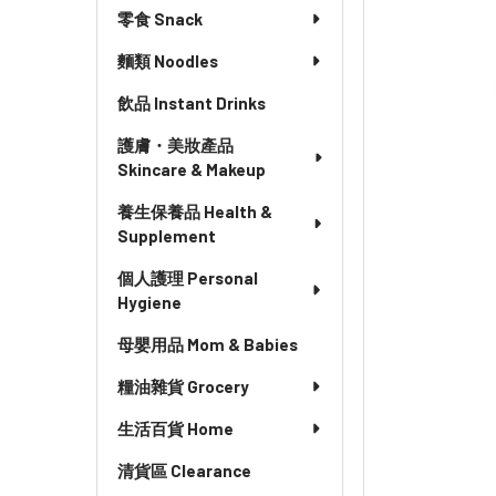
零食 Snack
麵類 Noodles
飲品 Instant Drinks
護膚・美妝產品
Skincare & Makeup
養生保養品 Health &
Supplement
個人護理 Personal
Hygiene
母嬰用品 Mom & Babies
糧油雜貨 Grocery
生活百貨 Home
清貨區 Clearance