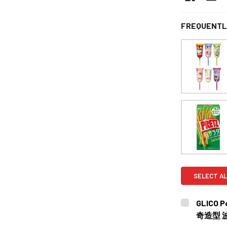
FREQUENTL
SELECT AL
GLICO P
奇造型 