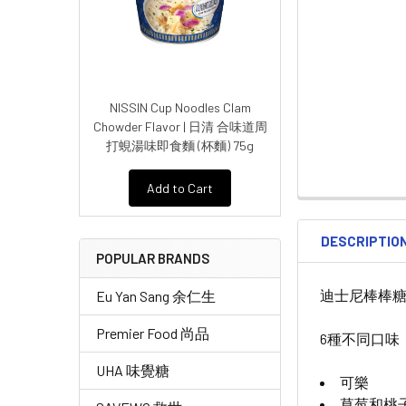
NISSIN Cup Noodles Clam
Chowder Flavor | 日清 合味道周
打蜆湯味即食麵 (杯麵) 75g
Add to Cart
DESCRIPTIO
POPULAR BRANDS
迪士尼棒棒糖
Eu Yan Sang 余仁生
Premier Food 尚品
6種不同口味
UHA 味覺糖
可樂
草莓和桃