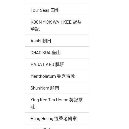
Four Seas 四州
KOON YICK WAH KEE 冠益
華記
Asahi 朝日
CHAO SUA 座山
HADA LABO 肌研
Mentholatum 曼秀雷敦
ShunNam 順南
Ying Kee Tea House 英記茶
莊
Hang Heung 恆香老餅家