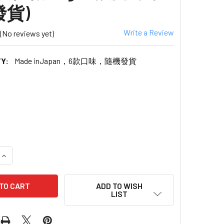
貨)
Write a Review
(No reviews yet)
Y:
Made inJapan，6款口味，隨機發貨
ADD TO WISH
LIST