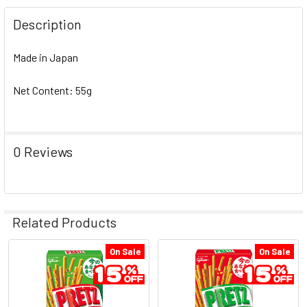
DECREASE QUANTITY OF GLICO PRETZ TOMATO | 固
INCREASE QUANTITY OF GLICO PRETZ T
Description
Made in Japan
Net Content: 55g
0 Reviews
Related Products
On Sale
On Sale
Related
Products