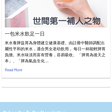
一包米水飲足一日
米水養脾益胃為身體建立健康基礎。由註冊中醫師調配出
屬性平和的米水，適合男女老幼飲用， 每日一杯能輕脾胃
負擔。米水味淡而富有營養，容易吸收。 「脾胃為後天之
本」、「脾為氣血生化 …
Read More