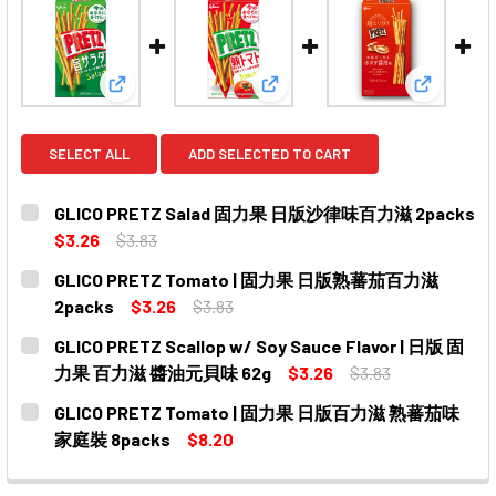
View: GLICO PRETZ Salad 固力果 日版沙律味百力滋
View: GLICO PRETZ Tom
View: G
SELECT ALL
ADD SELECTED TO CART
GLICO PRETZ Salad 固力果 日版沙律味百力滋 2packs
$3.26
$3.83
CURRENT
QUANTITY:
GLICO PRETZ Tomato | 固力果 日版熟蕃茄百力滋
STOCK:
DECREASE QUANTITY OF GLICO PRETZ SALAD 固力果
INCREASE QUANTITY OF GLICO PRETZ S
2packs
$3.26
$3.83
CURRENT
QUANTITY:
GLICO PRETZ Scallop w/ Soy Sauce Flavor | 日版 固
STOCK:
DECREASE QUANTITY OF GLICO PRETZ TOMATO | 固
INCREASE QUANTITY OF GLICO PRETZ TO
力果 百力滋 醬油元貝味 62g
$3.26
$3.83
CURRENT
QUANTITY:
GLICO PRETZ Tomato | 固力果 日版百力滋 熟蕃茄味
STOCK:
DECREASE QUANTITY OF GLICO PRETZ SCALLOP W/ S
INCREASE QUANTITY OF GLICO PRETZ SCA
家庭裝 8packs
$8.20
CURRENT
QUANTITY:
STOCK: