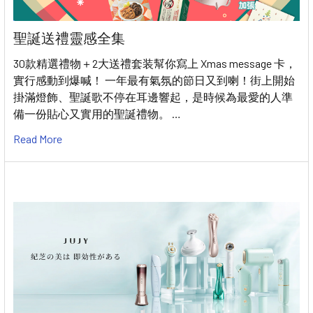
聖誕送禮靈感全集
30款精選禮物＋2大送禮套装幫你寫上 Xmas message 卡，
實行感動到爆喊！ 一年最有氣氛的節日又到喇！街上開始
掛滿燈飾、聖誕歌不停在耳邊響起，是時候為最愛的人準
備一份貼心又實用的聖誕禮物。 …
Read More