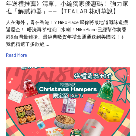
年送禮推薦》清單。小編獨家優惠碼！ 強力家
推「解膩神器」—— 【TEA LAB 花研草說】
人在海外，胃在香港！? MikoPlace 幫你將最地道嘅味道搬
返屋企！ 唔洗再睇相流口水喇！MikoPlace 已經幫你將香
港&台灣最難搶、最經典嘅賀年禮盒通通送到美國啦！✈️
我們精選了多款經 …
Read More