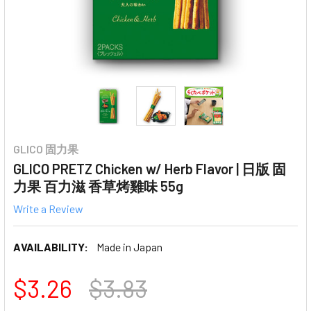
GLICO 固力果
GLICO PRETZ Chicken w/ Herb Flavor | 日版 固
力果 百力滋 香草烤雞味 55g
Write a Review
AVAILABILITY:
Made in Japan
$3.26
$3.83