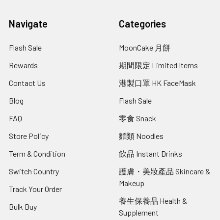
Navigate
Categories
Flash Sale
MoonCake 月餅
Rewards
期間限定 Limited Items
Contact Us
港製口罩 HK FaceMask
Blog
Flash Sale
FAQ
零食 Snack
Store Policy
麵類 Noodles
Term & Condition
飲品 Instant Drinks
Switch Country
護膚・美妝產品 Skincare &
Makeup
Track Your Order
養生保養品 Health &
Bulk Buy
Supplement