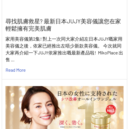
尋找肌膚救星? 最新日本JUJY美容儀讓您在家
輕鬆擁有完美肌膚
家用美容儀第2集! 對上一次同大家介紹左日本JUJY嘅家用
美容儀之後，依家已經推出左唔少新款美容儀。 今次就同
大家再介紹一下JUJY依家推出嘅最新產品啦! MikoPlace 出
售 …
Read More