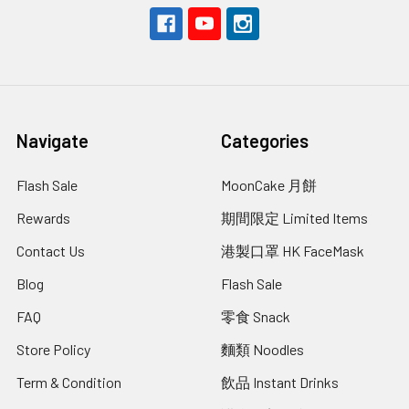
Navigate
Categories
Flash Sale
MoonCake 月餅
Rewards
期間限定 Limited Items
Contact Us
港製口罩 HK FaceMask
Blog
Flash Sale
FAQ
零食 Snack
Store Policy
麵類 Noodles
Term & Condition
飲品 Instant Drinks