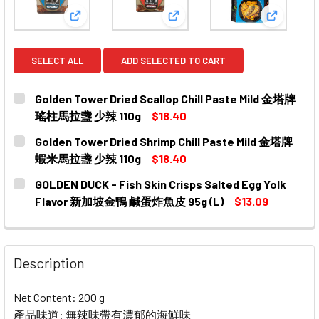
View: Golden Tower Dried Scallop Chill Past
View: Golden Tower Dried 
View: GO
SELECT ALL
ADD SELECTED TO CART
Golden Tower Dried Scallop Chill Paste Mild 金塔牌
瑤柱馬拉盞 少辣 110g
$18.40
CURRENT
QUANTITY:
Golden Tower Dried Shrimp Chill Paste Mild 金塔牌
STOCK:
DECREASE QUANTITY OF GOLDEN TOWER DRIED SCALLO
INCREASE QUANTITY OF GOLDEN TOWER DRI
蝦米馬拉盞 少辣 110g
$18.40
CURRENT
QUANTITY:
GOLDEN DUCK - Fish Skin Crisps Salted Egg Yolk
STOCK:
DECREASE QUANTITY OF GOLDEN TOWER DRIED SHRIMP
INCREASE QUANTITY OF GOLDEN TOWER DRI
Flavor 新加坡金鴨 鹹蛋炸魚皮 95g (L)
$13.09
CURRENT
QUANTITY:
STOCK:
DECREASE QUANTITY OF GOLDEN DUCK - FISH SKIN CR
INCREASE QUANTITY OF GOLDEN DUCK - FIS
Description
Net Content: 200 g
產品味道: 無辣味帶有濃郁的海鮮味