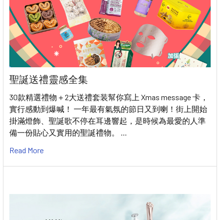
聖誕送禮靈感全集
30款精選禮物＋2大送禮套装幫你寫上 Xmas message 卡，
實行感動到爆喊！ 一年最有氣氛的節日又到喇！街上開始
掛滿燈飾、聖誕歌不停在耳邊響起，是時候為最愛的人準
備一份貼心又實用的聖誕禮物。 …
Read More