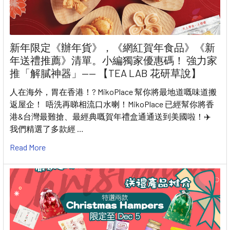
新年限定《辦年貨》，《網紅賀年食品》《新
年送禮推薦》清單。小編獨家優惠碼！ 強力家
推「解膩神器」—— 【TEA LAB 花研草說】
人在海外，胃在香港！? MikoPlace 幫你將最地道嘅味道搬
返屋企！ 唔洗再睇相流口水喇！MikoPlace 已經幫你將香
港&台灣最難搶、最經典嘅賀年禮盒通通送到美國啦！✈️
我們精選了多款經 …
Read More