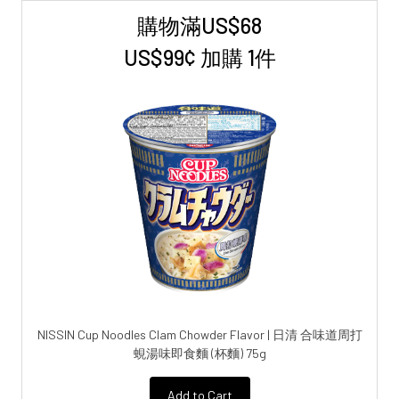
購物滿US$68
Sidebar
US$99¢ 加購 1件
NISSIN Cup Noodles Clam Chowder Flavor | 日清 合味道周打
蜆湯味即食麵 (杯麵) 75g
Add to Cart