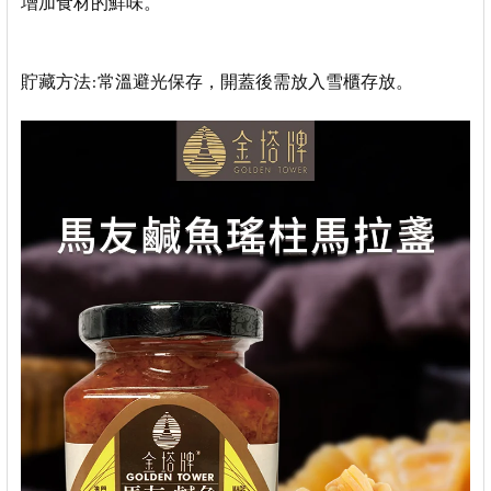
增加食材的鮮味。
貯藏方法:常溫避光保存，開蓋後需放入雪櫃存放。