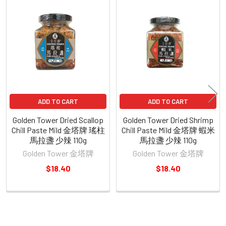
Related
Products
ADD TO CART
ADD TO CART
Golden Tower Dried Scallop
Golden Tower Dried Shrimp
Chill Paste Mild 金塔牌 瑤柱
Chill Paste Mild 金塔牌 蝦米
馬拉盞 少辣 110g
馬拉盞 少辣 110g
Golden Tower 金塔牌
Golden Tower 金塔牌
$18.40
$18.40