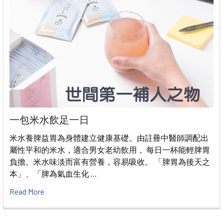
一包米水飲足一日
米水養脾益胃為身體建立健康基礎。由註冊中醫師調配出
屬性平和的米水，適合男女老幼飲用， 每日一杯能輕脾胃
負擔。米水味淡而富有營養，容易吸收。 「脾胃為後天之
本」、「脾為氣血生化 …
Read More