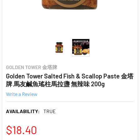
GOLDEN TOWER 金塔牌
Golden Tower Salted Fish & Scallop Paste 金塔
牌 馬友鹹魚瑤柱馬拉盞 無辣味 200g
Write a Review
AVAILABILITY:
TRUE
$18.40