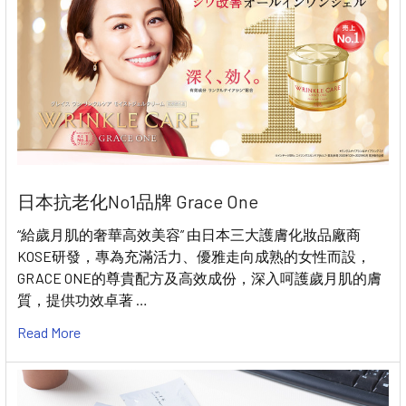
日本抗老化No1品牌 Grace One
“給歲月肌的奢華高效美容” 由日本三大護膚化妝品廠商
KOSE研發，專為充滿活力、優雅走向成熟的女性而設，
GRACE ONE的尊貴配方及高效成份，深入呵護歲月肌的膚
質，提供功效卓著 …
Read More