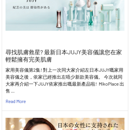
尋找肌膚救星? 最新日本JUJY美容儀讓您在家
輕鬆擁有完美肌膚
家用美容儀第2集! 對上一次同大家介紹左日本JUJY嘅家用
美容儀之後，依家已經推出左唔少新款美容儀。 今次就同
大家再介紹一下JUJY依家推出嘅最新產品啦! MikoPlace 出
售 …
Read More