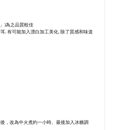
腍」)為之品質較佳
雪耳, 有可能加入漂白加工美化, 除了質感和味道
沸後，改為中火煮約一小時。最後加入冰糖調