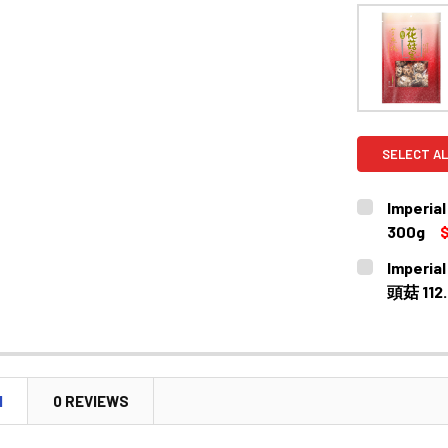
SELECT AL
Imperi
300g
$
CURRENT
QUANTITY:
Imperia
STOCK:
DECREASE 
頭菇 112.
CURRENT
QUANTITY:
STOCK:
DECREASE 
N
0 REVIEWS