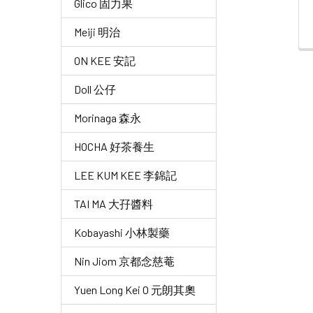
Glico 固力果
Meiji 明治
ON KEE 安記
Doll 公仔
Morinaga 森永
HOCHA 好茶養生
LEE KUM KEE 李錦記
TAI MA 大孖醬料
Kobayashi 小林製藥
Nin Jiom 京都念慈菴
Yuen Long Kei O 元朗其奧