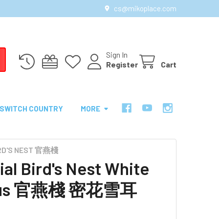
cs@mikoplace.com
Sign In
Register
Cart
SWITCH COUNTRY
MORE
IRD'S NEST 官燕棧
ial Bird's Nest White
gus 官燕棧 密花雪耳