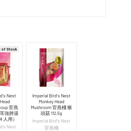
 of Stock
rd's Nest
Imperial Bird's Nest
 Head
Monkey Head
Soup 官燕
Mushroom 官燕棧 猴
雪耳強肺湯
頭菇 112.5g
至４人用）
Imperial Bird's Nest
rd's Nest
官燕棧