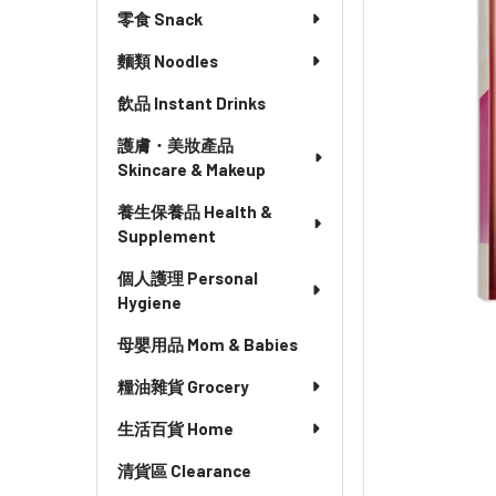
零食 Snack
麵類 Noodles
飲品 Instant Drinks
護膚・美妝產品
Skincare & Makeup
養生保養品 Health &
Supplement
個人護理 Personal
Hygiene
母嬰用品 Mom & Babies
糧油雜貨 Grocery
生活百貨 Home
清貨區 Clearance