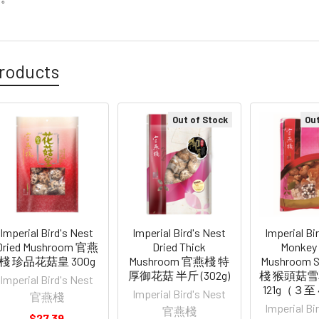
roducts
Out of Stock
Out
Imperial Bird's Nest
Imperial Bird's Nest
Imperial Bi
Dried Mushroom 官燕
Dried Thick
Monkey
棧 珍品花菇皇 300g
Mushroom 官燕棧 特
Mushroom 
厚御花菇 半斤 (302g)
棧 猴頭菇
Imperial Bird's Nest
121g（３
Imperial Bird's Nest
官燕棧
Imperial Bi
官燕棧
$27.39