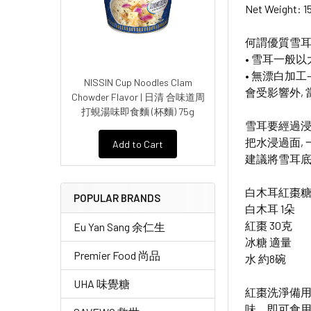
Net Weight: 1
何謂優質雪耳
• 雪耳一般
• 無漂白加
NISSIN Cup Noodles Clam
會受影響外,
Chowder Flavor | 日清 合味道周
打蜆湯味即食麵 (杯麵) 75g
雪耳要經過
把水浸過面,
Add to Cart
建議將雪耳底
白木耳紅棗糖水
POPULAR BRANDS
白木耳 1朵
紅棗 30克
Eu Yan Sang 余仁生
冰糖 適量
Premier Food 尚品
水 約8碗
UHA 味覺糖
紅棗洗淨備
味，即可食