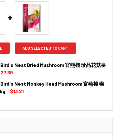
L
ADD SELECTED TO CART
al Bird's Nest Dried Mushroom 官燕棧 珍品花菇皇
27.39
l Bird's Nest Monkey Head Mushroom 官燕棧 猴
QUANTITY OF IMPERIAL BIRD'S NEST DRIED MUSHROOM 官
INCREASE QUANTITY OF IMPERIAL BIRD'S NEST DRIED M
5g
$13.21
QUANTITY OF IMPERIAL BIRD'S NEST MONKEY HEAD MUSHRO
INCREASE QUANTITY OF IMPERIAL BIRD'S NEST MONKEY HE