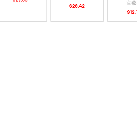
官燕
$28.42
$12.