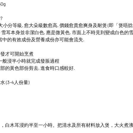
50g
?
以大小分等級, 愈大朵級數愈高, 價錢愈貴愈爽身及耐煲 (即「煲唔
工– 雪耳本身並非潔白色, 應是微黃色. 市面上不時見到變成白色的
 當中的有效成份及營養成份亦可能會流失.
浸發才可開始烹煮
 一般浸半小時就完成發脹過程
部的黃色部份剪去, 進食時口感較好.
 (3-4人份量)
用，白木耳浸約半至一小時。把清水及所有材料放入煲，大火煮
用。