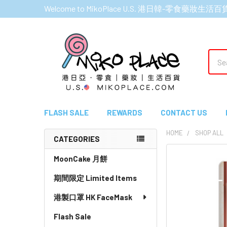
Welcome to MikoPlace U.S. 港日韓-零食藥妝生活百
Sear
FLASH SALE
REWARDS
CONTACT US
HOME
SHOP ALL
CATEGORIES
Sidebar
MoonCake 月餅
期間限定 Limited Items
港製口罩 HK FaceMask
Flash Sale