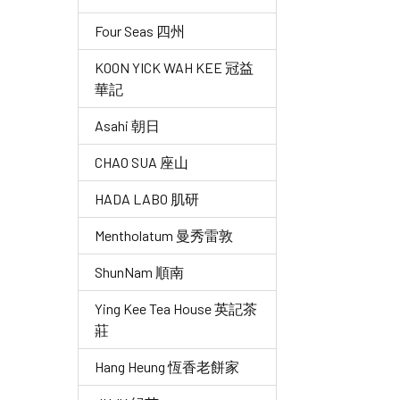
Four Seas 四州
KOON YICK WAH KEE 冠益
華記
Asahi 朝日
CHAO SUA 座山
HADA LABO 肌研
Mentholatum 曼秀雷敦
ShunNam 順南
Ying Kee Tea House 英記茶
莊
Hang Heung 恆香老餅家