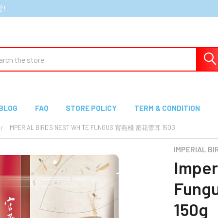
貨!
ch
BLOG
FAQ
STORE POLICY
TERM & CONDITION
IMPERIAL BIRD'S NEST WHITE FUNGUS 官燕棧 密花雪耳 150G
IMPERIAL B
Imper
Fun
150g