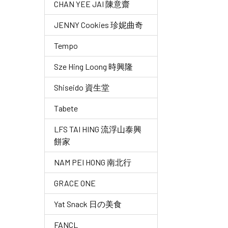
CHAN YEE JAI 陳意齋
JENNY Cookies 珍妮曲奇
Tempo
Sze Hing Loong 時興隆
Shiseido 資生堂
Tabete
LFS TAI HING 流浮山泰興
餅家
NAM PEI HONG 南北行
GRACE ONE
Yat Snack 日の美食
FANCL