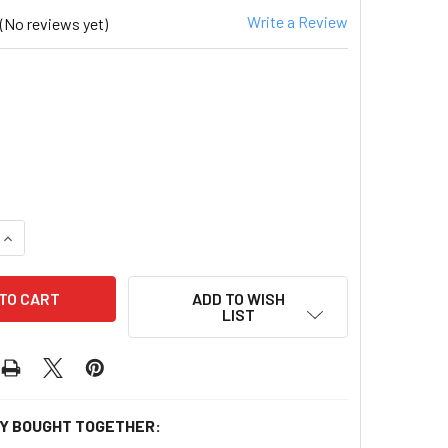
Write a Review
(No reviews yet)
5
QUANTITY OF IMPERIAL BIRD'S NEST WHITE FUNGUS 官燕棧 
INCREASE QUANTITY OF IMPERIAL BIRD'S NEST WHITE FU
ADD TO WISH
LIST
Y BOUGHT TOGETHER: