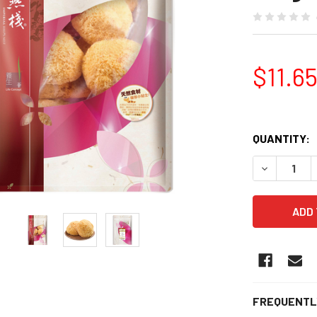
$11.6
QUANTITY:
DECREASE 
FREQUENTL