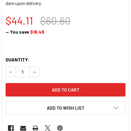
date upon delivery.
$44.11
$60.60
— You save
$16.49
QUANTITY:
DECREASE QUANTITY OF 【新鮮預購品- 預計3到7天出貨】JEN
INCREASE QUANTITY OF 【新鮮預購品- 預計3到
ADD TO WISH LIST