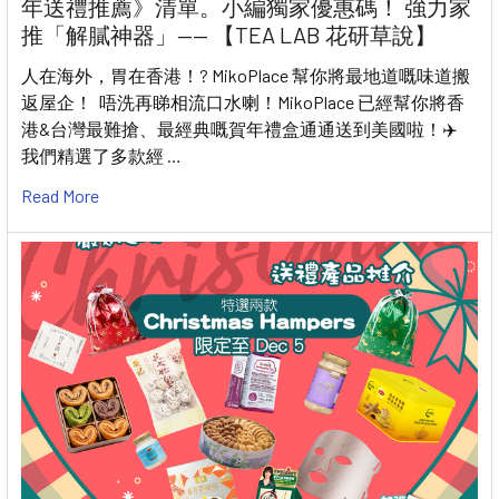
年送禮推薦》清單。小編獨家優惠碼！ 強力家
推「解膩神器」—— 【TEA LAB 花研草說】
人在海外，胃在香港！? MikoPlace 幫你將最地道嘅味道搬
返屋企！ 唔洗再睇相流口水喇！MikoPlace 已經幫你將香
港&台灣最難搶、最經典嘅賀年禮盒通通送到美國啦！✈️
我們精選了多款經 …
Read More