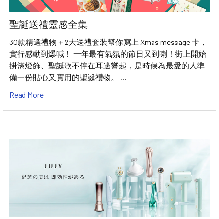
聖誕送禮靈感全集
30款精選禮物＋2大送禮套装幫你寫上 Xmas message 卡，
實行感動到爆喊！ 一年最有氣氛的節日又到喇！街上開始
掛滿燈飾、聖誕歌不停在耳邊響起，是時候為最愛的人準
備一份貼心又實用的聖誕禮物。 …
Read More