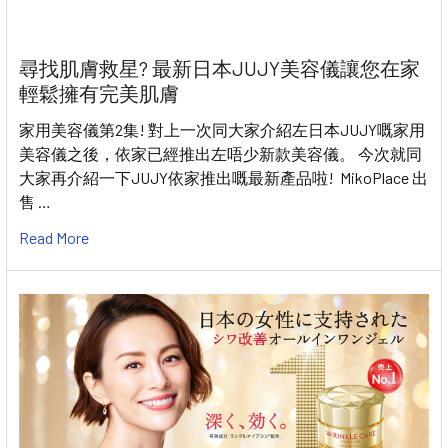
尋找肌膚救星? 最新日本JUJY美容儀讓您在家
輕鬆擁有完美肌膚
家用美容儀第2集! 對上一次同大家介紹左日本JUJY嘅家用
美容儀之後，依家已經推出左唔少新款美容儀。 今次就同
大家再介紹一下JUJY依家推出嘅最新產品啦! MikoPlace 出
售 …
Read More