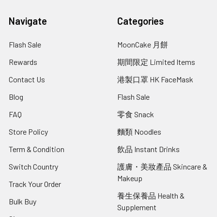
Navigate
Categories
Flash Sale
MoonCake 月餅
Rewards
期間限定 Limited Items
Contact Us
港製口罩 HK FaceMask
Blog
Flash Sale
FAQ
零食 Snack
Store Policy
麵類 Noodles
Term & Condition
飲品 Instant Drinks
Switch Country
護膚・美妝產品 Skincare &
Makeup
Track Your Order
養生保養品 Health &
Bulk Buy
Supplement