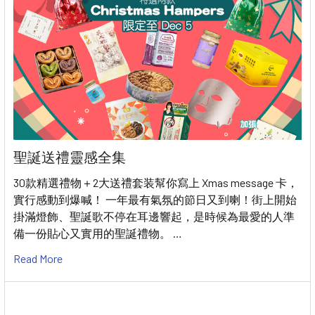
聖誕送禮靈感全集
30款精選禮物＋2大送禮套装幫你寫上 Xmas message 卡，
實行感動到爆喊！ 一年最有氣氛的節日又到喇！街上開始
掛滿燈飾、聖誕歌不停在耳邊響起，是時候為最愛的人準
備一份貼心又實用的聖誕禮物。 …
Read More