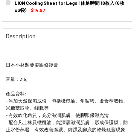
LION Cooling Sheet for Legs | 休足時間 18枚入 (6枚
x3袋)
$14.97
CURRENT
QUANTITY:
STOCK:
DECREASE QUANTITY OF LION COOLING SHEET FOR LEG
INCREASE QUANTITY OF LION COOLING SHEE
Description
日本小林製藥腳跟修復膏
容量：30g
產品資料:
- 添加天然保濕成份，包括橄欖油、角鯊稀、蘆薈萃取物、
米糠萃取物、蜂臘等
- 有效軟化角質，充分滋潤肌膚，使腳跟保濕光滑
- 配合凡士林及橄欖油，能深層滋潤肌膚，形成保護膜，防
止水份蒸發，有效改善腳跟、腳踝及腳底的乾燥龜裂現象