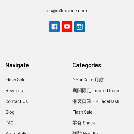
cs@mikoplace.com
Navigate
Categories
Flash Sale
MoonCake 月餅
Rewards
期間限定 Limited Items
Contact Us
港製口罩 HK FaceMask
Blog
Flash Sale
FAQ
零食 Snack
Store Policy
麵類 Noodles