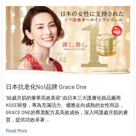
日本抗老化No1品牌 Grace One
“給歲月肌的奢華高效美容” 由日本三大護膚化妝品廠商
KOSE研發，專為充滿活力、優雅走向成熟的女性而設，
GRACE ONE的尊貴配方及高效成份，深入呵護歲月肌的膚
質，提供功效卓著 …
Read More