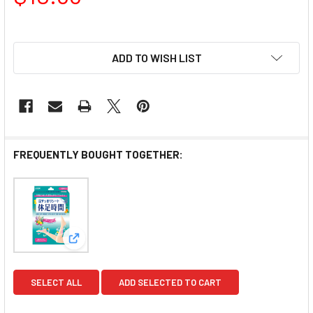
ADD TO WISH LIST
FREQUENTLY BOUGHT TOGETHER:
View: LION Cooling Sheet for Legs | 休足時間 18
SELECT ALL
ADD SELECTED TO CART