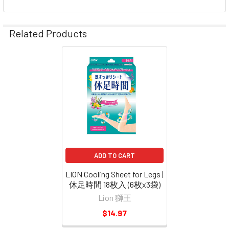
Related Products
Related
Products
ADD TO CART
LION Cooling Sheet for Legs |
休足時間 18枚入 (6枚x3袋)
Lion 獅王
$14.97