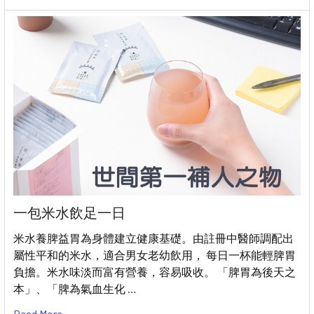
一包米水飲足一日
米水養脾益胃為身體建立健康基礎。由註冊中醫師調配出
屬性平和的米水，適合男女老幼飲用， 每日一杯能輕脾胃
負擔。米水味淡而富有營養，容易吸收。 「脾胃為後天之
本」、「脾為氣血生化 …
Read More