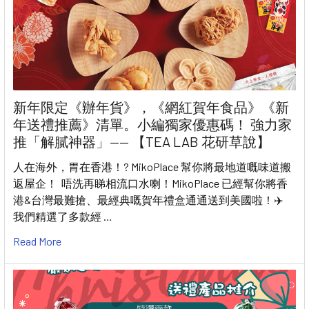
新年限定《辦年貨》，《網紅賀年食品》《新
年送禮推薦》清單。小編獨家優惠碼！ 強力家
推「解膩神器」—— 【TEA LAB 花研草說】
人在海外，胃在香港！? MikoPlace 幫你將最地道嘅味道搬
返屋企！ 唔洗再睇相流口水喇！MikoPlace 已經幫你將香
港&台灣最難搶、最經典嘅賀年禮盒通通送到美國啦！✈️
我們精選了多款經 …
Read More