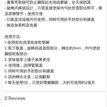
- 蘆薈萃取物可防止腳跟起水泡或磨破，全天候防護
- 旋轉式棒狀設計，只需直接塗抹均勻於所需部位即可，毋
須弄髒雙手，使用方便
- 日夜及洗澡後均可使用，同時可用於手肘部分和膝蓋
- 無添加香料及色素
使用方法:
1. 使用前先清潔並抹乾雙腳
2. 取下瓶蓋，旋轉容器底部部分，轉出約3mm，均勻塗於
腳跟乾裂部分
3. 塗抹後穿上襪子效果更佳
4. 使用後，請擰緊瓶蓋
5. 同時可用於手肘部分和膝蓋
6. 請勿轉出太多，以免斷裂
7. 每天使用1次，只塗於雙腳腳跟，大約可使用約2個月
0 Reviews