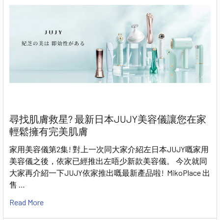
尋找肌膚救星? 最新日本JUJY美容儀讓您在家
輕鬆擁有完美肌膚
家用美容儀第2集! 對上一次同大家介紹左日本JUJY嘅家用
美容儀之後，依家已經推出左唔少新款美容儀。 今次就同
大家再介紹一下JUJY依家推出嘅最新產品啦! MikoPlace 出
售 …
Read More