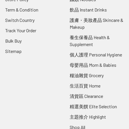
Term & Condition
飲品 Instant Drinks
Switch Country
護膚・美妝產品 Skincare &
Makeup
Track Your Order
養生保養品 Health &
Bulk Buy
Supplement
Sitemap
個人護理 Personal Hygiene
母嬰用品 Mom & Babies
糧油雜貨 Grocery
生活百貨 Home
清貨區 Clearance
精選美饌 Elite Selection
主題推介 Highlight
Shop All