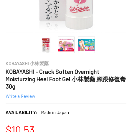
KOBAYASHI 小林製藥
KOBAYASHI - Crack Soften Overnight
Moisturzing Heel Foot Gel 小林製藥 腳跟修復膏
30g
Write a Review
AVAILABILITY:
Made in Japan
$10.53