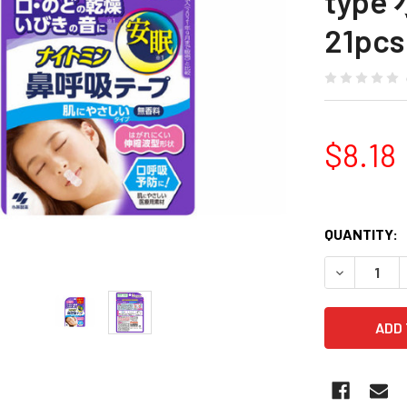
typ
21pc
$8.18
QUANTITY: