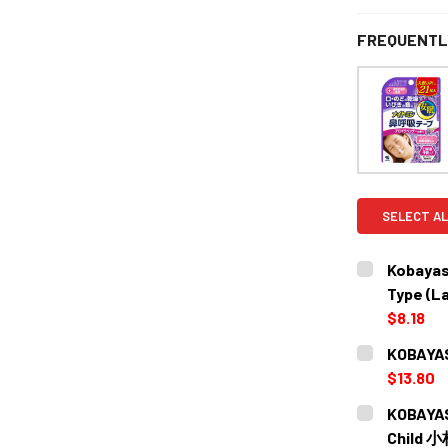
FREQUENTL
SELECT AL
Kobayash
Type 
$8.18
CURRENT
QUANTITY:
KOBAYA
STOCK:
$13.80
CURRENT
QUANTITY:
KOBAYAS
STOCK:
DECREASE
Child