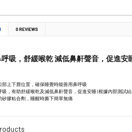
CURRENT
QUANTITY:
STOCK:
DECREASE 
N
0 REVIEWS
鼻呼吸，舒緩喉乾 減低鼻鼾聲音，促進安
口部上下唇位置，確保睡覺時能善用鼻呼吸
呼吸，有助舒緩喉乾及減低鼻鼾聲音，促進安睡 (根據內部測試結
的矽膠粘合劑，睡醒時撕下簡單無痛
roducts