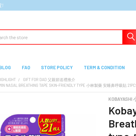
貨!
ch
BLOG
FAQ
STORE POLICY
TERM & CONDITION
GHLIGHT
GIFT FOR DAD 父親節送禮推介
TOMIN NASAL BREATHING TAPE SKIN-FRIENDLY TYPE 小林製藥 安睡鼻呼吸貼 21
KOBAYASH
Kobay
Breat