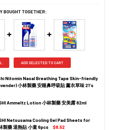
Y BOUGHT TOGETHER:
L
ADD SELECTED TO CART
i Nitomin Nasal Breathing Tape Skin-friendly
(Lavender) 小林製藥 安睡鼻呼吸貼 薰衣草味 21's
SHI Ammeltz Lotion 小林製藥 安美露 82ml
HI Netsusama Cooling Gel Pad Sheets for
 QUANTITY OF KOBAYASHI AMMELTZ LOTION 小林製藥 安美露 82
INCREASE QUANTITY OF KOBAYASHI AMMELTZ LOTION 小林製
 小林製藥 退熱貼 小童 6pcs
$8.52