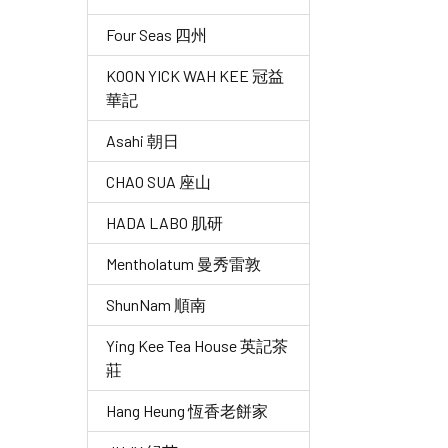
Four Seas 四州
KOON YICK WAH KEE 冠益
華記
Asahi 朝日
CHAO SUA 座山
HADA LABO 肌研
Mentholatum 曼秀雷敦
ShunNam 順南
Ying Kee Tea House 英記茶
莊
Hang Heung 恆香老餅家