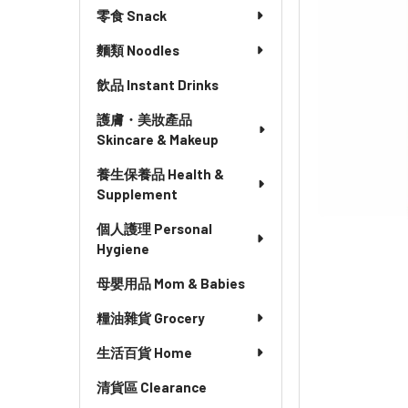
零食 Snack
麵類 Noodles
飲品 Instant Drinks
護膚・美妝產品
Skincare & Makeup
養生保養品 Health &
Supplement
個人護理 Personal
Hygiene
母嬰用品 Mom & Babies
糧油雜貨 Grocery
生活百貨 Home
清貨區 Clearance