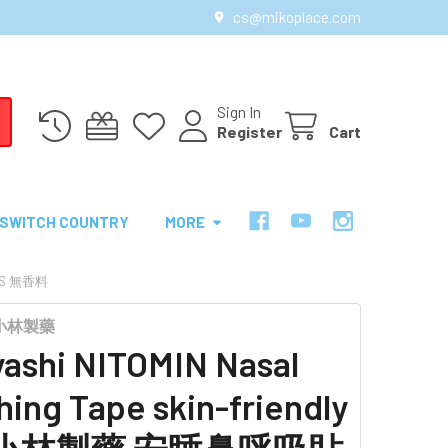
cs@mikoplace.com
Sign In
Register
Cart
SWITCH COUNTRY
MORE
PCS 無香料
I 小林製藥
ashi NITOMIN Nasal
hing Tape skin-friendly