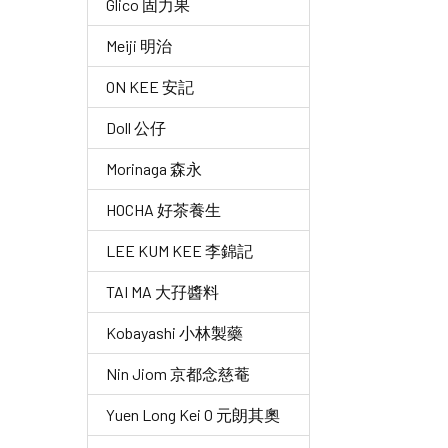
Glico 固力果
Meiji 明治
ON KEE 安記
Doll 公仔
Morinaga 森永
HOCHA 好茶養生
LEE KUM KEE 李錦記
TAI MA 大孖醬料
Kobayashi 小林製藥
Nin Jiom 京都念慈菴
Yuen Long Kei O 元朗其奧