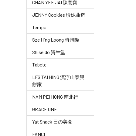
CHAN YEE JAI 陳意齋
JENNY Cookies 珍妮曲奇
Tempo
Sze Hing Loong 時興隆
Shiseido 資生堂
Tabete
LFS TAI HING 流浮山泰興
餅家
NAM PEI HONG 南北行
GRACE ONE
Yat Snack 日の美食
FANCL