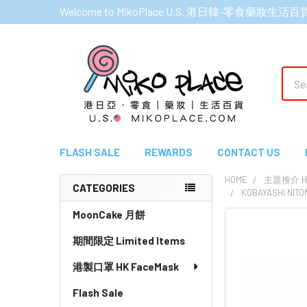
Welcome to MikoPlace U.S. 港日韓-零食藥妝生活百
Sear
FLASH SALE
REWARDS
CONTACT US
HOME
主題推介 HI
CATEGORIES
KOBAYASHI NI
Sidebar
MoonCake 月餅
期間限定 Limited Items
港製口罩 HK FaceMask
Flash Sale