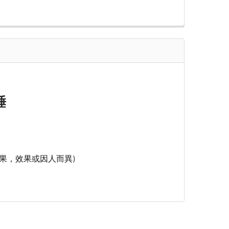
QUANTITY OF KOBAYASHI NETSUSAMA COOLING GEL PAD S
INCREASE QUANTITY OF KOBAYASHI NETSUSAMA COOLING 
睡
果，效果或因人而異)