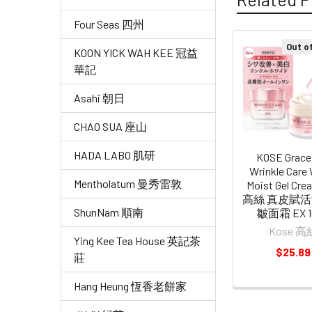
Four Seas 四州
Out o
KOON YICK WAH KEE 冠益
Related
華記
Products
Asahi 朝日
CHAO SUA 座山
HADA LABO 肌研
KOSE Grace
Wrinkle Care
Mentholatum 曼秀雷敦
Moist Gel Cre
高絲 真皮賦
ShunNam 順南
皺面霜 EX 1
Kose 高
Ying Kee Tea House 英記茶
$25.89
莊
Hang Heung 恆香老餅家