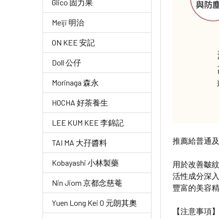
Glico 固力果
Meiji 明治
ON KEE 安記
Doll 公仔
Morinaga 森永
HOCHA 好茶養生
LEE KUM KEE 李錦記
推薦給普通
TAI MA 大孖醬料
Kobayashi 小林製藥
用於改善皺
活性成分深
Nin Jiom 京都念慈菴
豐富的美容
Yuen Long Kei O 元朗其奧
【注意事項