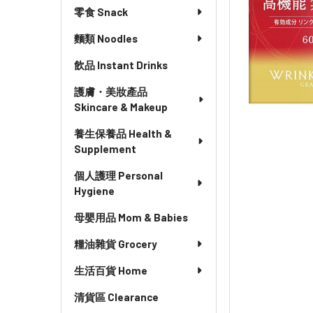
零食 Snack
麵類 Noodles
飲品 Instant Drinks
護膚・美妝產品
Skincare & Makeup
養生保養品 Health &
Supplement
個人護理 Personal
Hygiene
母嬰用品 Mom & Babies
糧油雜貨 Grocery
生活百貨 Home
清貨區 Clearance