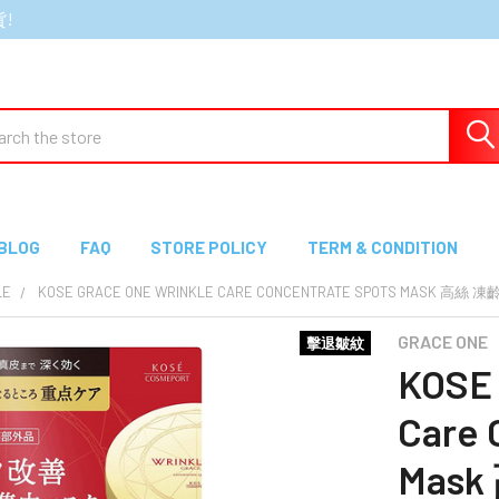
貨!
ch
BLOG
FAQ
STORE POLICY
TERM & CONDITION
LE
KOSE GRACE ONE WRINKLE CARE CONCENTRATE SPOTS MASK 高
GRACE ONE
擊退皺紋
KOSE 
Care 
Mas