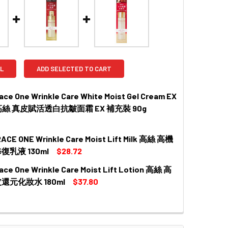
L
ADD SELECTED TO CART
ace One Wrinkle Care White Moist Gel Cream EX
l | 高絲 真皮賦活透白抗皺面霜 EX 補充裝 90g
ACE ONE Wrinkle Care Moist Lift Milk 高絲 高機
QUANTITY OF KOSE GRACE ONE WRINKLE CARE WHITE MOI
INCREASE QUANTITY OF KOSE GRACE ONE WRINKLE CARE 
乳液 130ml
$28.72
ace One Wrinkle Care Moist Lift Lotion 高絲 高
 QUANTITY OF KOSE GRACE ONE WRINKLE CARE MOIST LI
INCREASE QUANTITY OF KOSE GRACE ONE WRINKLE CARE 
還元化妝水 180ml
$37.80
 QUANTITY OF KOSE GRACE ONE WRINKLE CARE MOIST LI
INCREASE QUANTITY OF KOSE GRACE ONE WRINKLE CARE