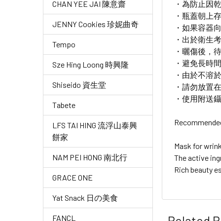
・為防止因
CHAN YEE JAI 陳意齋
・瓶蓋朝上
JENNY Cookies 珍妮曲奇
・如果容器
・出於衛生
Tempo
・曬傷後，
・避免長時
Sze Hing Loong 時興隆
・由於不溶
Shiseido 資生堂
・請勿放置
・使用附送
Tabete
Recommended f
LFS TAI HING 流浮山泰興
餅家
Mask for wrin
NAM PEI HONG 南北行
The active in
Rich beauty es
GRACE ONE
Yat Snack 日の美食
Related P
FANCL