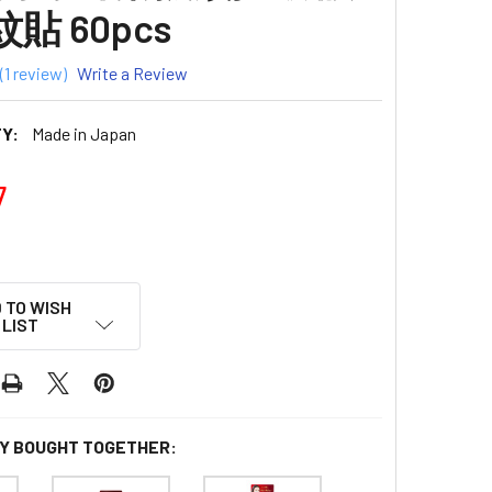
貼 60pcs
(1 review)
Write a Review
Y:
Made in Japan
7
 TO WISH
LIST
Y BOUGHT TOGETHER: