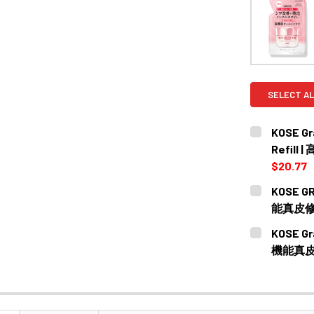
SELECT AL
KOSE Gr
Refil
$20.77
CURRENT
QUANTITY:
KOSE GR
STOCK:
DECREASE 
能真皮修復
CURRENT
QUANTITY:
KOSE Gr
STOCK:
DECREASE
機能真皮
CURRENT
QUANTITY:
STOCK:
DECREASE