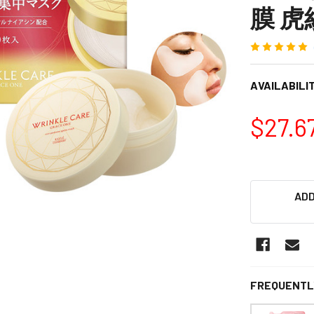
膜 虎紋
AVAILABILIT
$27.6
ADD
FREQUENTL