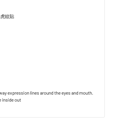
的虎紋貼
way expression lines around the eyes and mouth.
e inside out