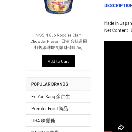
DESCRIPTIO
Made in Japa
Net Content: 
NISSIN Cup Noodles Clam
Chowder Flavor | 日清 合味道周
打蜆湯味即食麵 (杯麵) 75g
Add to Cart
POPULAR BRANDS
Eu Yan Sang 余仁生
Premier Food 尚品
UHA 味覺糖