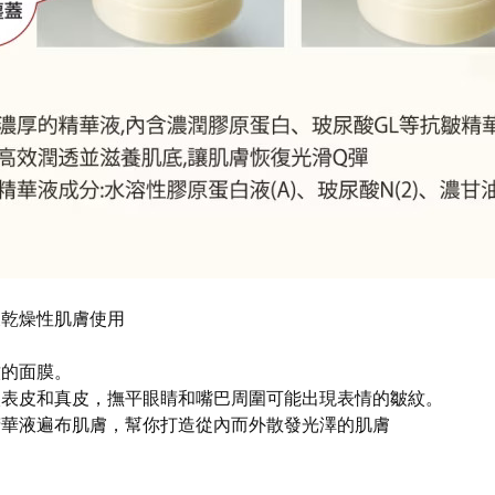
及乾燥性肌膚使用
紋的面膜。
入表皮和真皮，撫平眼睛和嘴巴周圍可能出現表情的皺紋。
精華液遍布肌膚，幫你打造從內而外散發光澤的肌膚
】