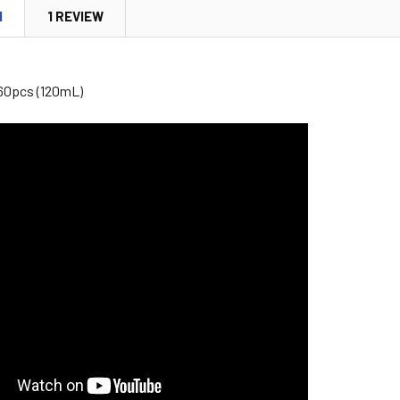
N
1 REVIEW
n
60pcs (120mL)