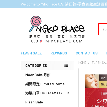
Welcome to MikoPlace U.S. 港日韓-零食藥妝生活百
Sear
FLASH SALE
REWARDS
CONTACT US
HOME
FLASH SA
CATEGORIES
Sidebar
MoonCake 月餅
期間限定 Limited Items
港製口罩 HK FaceMask
Flash Sale