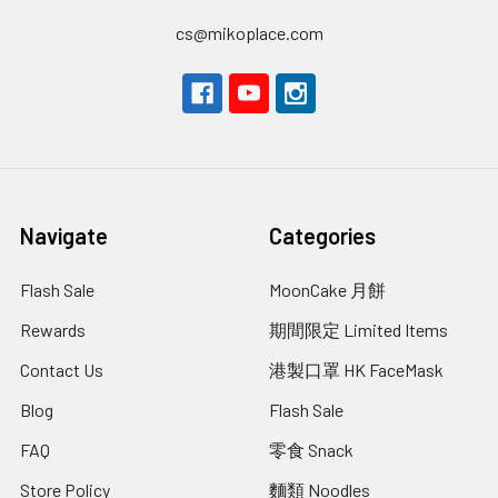
cs@mikoplace.com
Navigate
Categories
Flash Sale
MoonCake 月餅
Rewards
期間限定 Limited Items
Contact Us
港製口罩 HK FaceMask
Blog
Flash Sale
FAQ
零食 Snack
Store Policy
麵類 Noodles