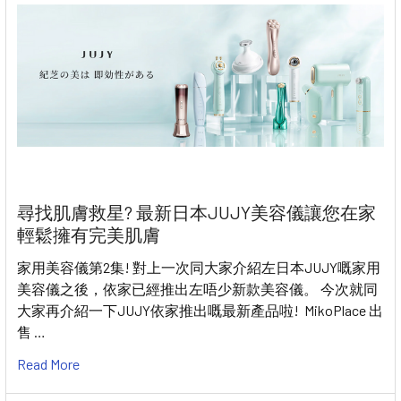
尋找肌膚救星? 最新日本JUJY美容儀讓您在家
輕鬆擁有完美肌膚
家用美容儀第2集! 對上一次同大家介紹左日本JUJY嘅家用
美容儀之後，依家已經推出左唔少新款美容儀。 今次就同
大家再介紹一下JUJY依家推出嘅最新產品啦! MikoPlace 出
售 …
Read More