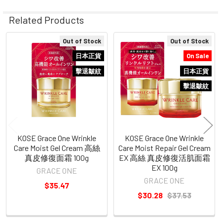
Related Products
Out of Stock
Out of Stock
Related
日本正貨
On Sale
Products
擊退皺紋
日本正貨
擊退皺紋
KOSE Grace One Wrinkle
KOSE Grace One Wrinkle
Care Moist Gel Cream 高絲
Care Moist Repair Gel Cream
真皮修復面霜 100g
EX 高絲 真皮修復活肌面霜
EX 100g
GRACE ONE
GRACE ONE
$35.47
$30.28
$37.53