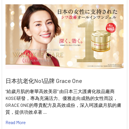
日本抗老化No1品牌 Grace One
“給歲月肌的奢華高效美容” 由日本三大護膚化妝品廠商
KOSE研發，專為充滿活力、優雅走向成熟的女性而設，
GRACE ONE的尊貴配方及高效成份，深入呵護歲月肌的膚
質，提供功效卓著 …
Read More