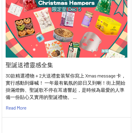
聖誕送禮靈感全集
30款精選禮物＋2大送禮套装幫你寫上 Xmas message 卡，
實行感動到爆喊！ 一年最有氣氛的節日又到喇！街上開始
掛滿燈飾、聖誕歌不停在耳邊響起，是時候為最愛的人準
備一份貼心又實用的聖誕禮物。 …
Read More