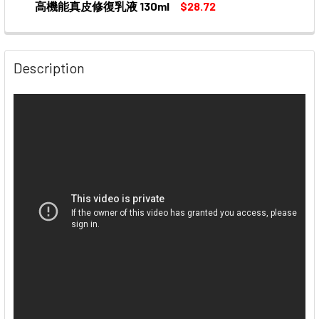
高機能真皮修復乳液 130ml
$28.72
CURRENT
QUANTITY:
STOCK:
DECREASE QUANTITY OF KOSE GRACE ONE WRINKLE C
INCREASE QUANTITY OF KOSE GRACE ONE W
Description