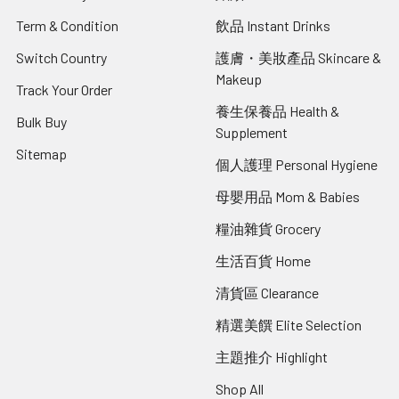
Term & Condition
飲品 Instant Drinks
Switch Country
護膚・美妝產品 Skincare &
Makeup
Track Your Order
養生保養品 Health &
Bulk Buy
Supplement
Sitemap
個人護理 Personal Hygiene
母嬰用品 Mom & Babies
糧油雜貨 Grocery
生活百貨 Home
清貨區 Clearance
精選美饌 Elite Selection
主題推介 Highlight
Shop All