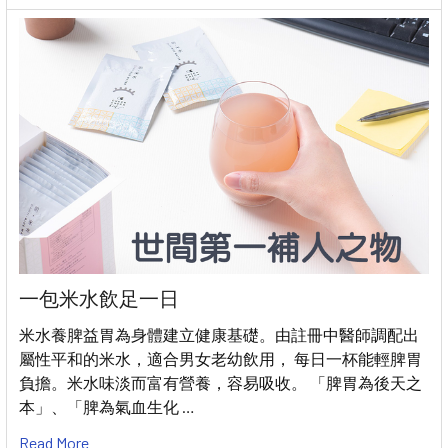
一包米水飲足一日
米水養脾益胃為身體建立健康基礎。由註冊中醫師調配出
屬性平和的米水，適合男女老幼飲用， 每日一杯能輕脾胃
負擔。米水味淡而富有營養，容易吸收。 「脾胃為後天之
本」、「脾為氣血生化 …
Read More