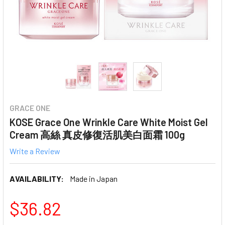
GRACE ONE
KOSE Grace One Wrinkle Care White Moist Gel
Cream 高絲 真皮修復活肌美白面霜 100g
Write a Review
AVAILABILITY:
Made in Japan
$36.82