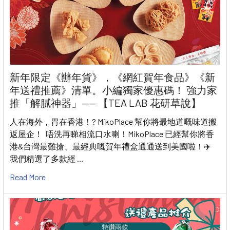
新年限定《辦年貨》，《網紅賀年食品》《新
年送禮推薦》清單。小編獨家優惠碼！ 強力家
推「解膩神器」—— 【TEA LAB 花研草說】
人在海外，胃在香港！? MikoPlace 幫你將最地道嘅味道搬
返屋企！ 唔洗再睇相流口水喇！MikoPlace 已經幫你將香
港&台灣最難搶、最經典嘅賀年禮盒通通送到美國啦！✈️
我們精選了多款經 …
Read More