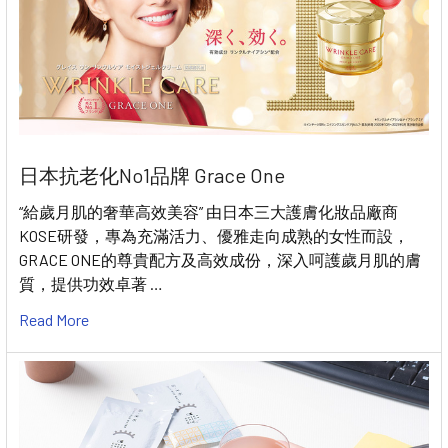
日本抗老化No1品牌 Grace One
“給歲月肌的奢華高效美容” 由日本三大護膚化妝品廠商
KOSE研發，專為充滿活力、優雅走向成熟的女性而設，
GRACE ONE的尊貴配方及高效成份，深入呵護歲月肌的膚
質，提供功效卓著 …
Read More