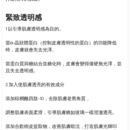
TO CART
緊致透明感
1 以引導肌膚透明感為目的。
當α-晶狀體蛋白（控制皮膚透明性的蛋白）的功能降低
時，皮膚就會失去光澤。
當蛋白質與糖結合並糖化時，皮膚會變得僵硬無光澤，並
且失去透明感。
2 加入使肌膚透亮的有效成分
添加棕櫚酰四肽-10，去除肌膚老舊角質，
調整肌膚表面柔滑，引導肌膚猶如玻璃一樣澄澈透亮。
添加合歡樹皮提取物，改善肌膚暗沈，打造肌膚光輝印