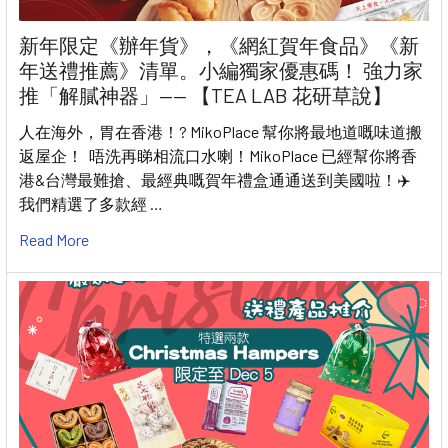
新年限定《辦年貨》，《網紅賀年食品》《新
年送禮推薦》清單。小編獨家優惠碼！ 強力家
推「解膩神器」—— 【TEA LAB 花研草說】
人在海外，胃在香港！? MikoPlace 幫你將最地道嘅味道搬
返屋企！ 唔洗再睇相流口水喇！MikoPlace 已經幫你將香
港&台灣最難搶、最經典嘅賀年禮盒通通送到美國啦！✈️
我們精選了多款經 …
Read More