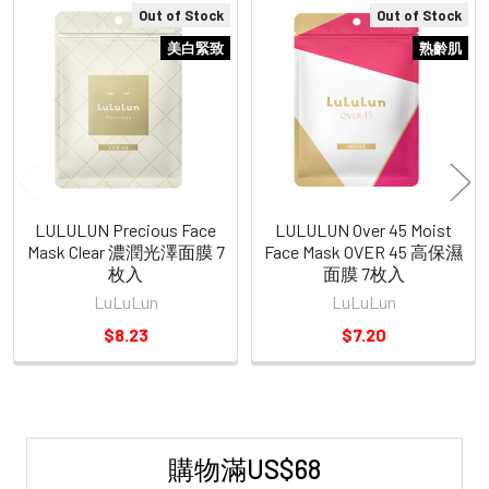
Out of Stock
Out of Stock
Related
美白緊致
熟齡肌
Products
LULULUN Precious Face
LULULUN Over 45 Moist
Mask Clear 濃潤光澤面膜 7
Face Mask OVER 45 高保濕
枚入
面膜 7枚入
LuLuLun
LuLuLun
$8.23
$7.20
購物滿US$68
Sidebar