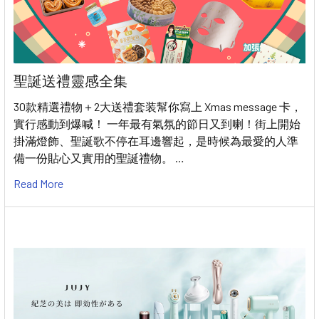
聖誕送禮靈感全集
30款精選禮物＋2大送禮套装幫你寫上 Xmas message 卡，
實行感動到爆喊！ 一年最有氣氛的節日又到喇！街上開始
掛滿燈飾、聖誕歌不停在耳邊響起，是時候為最愛的人準
備一份貼心又實用的聖誕禮物。 …
Read More