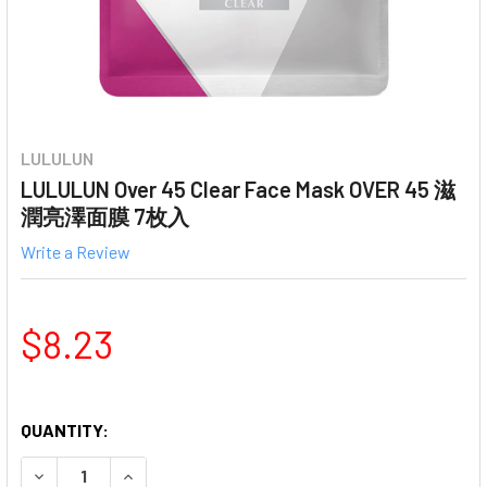
LULULUN
LULULUN Over 45 Clear Face Mask OVER 45 滋
潤亮澤面膜 7枚入
Write a Review
$8.23
QUANTITY:
DECREASE QUANTITY OF LULULUN OVER 45 CLEAR FA
INCREASE QUANTITY OF LULULUN OVER 45 