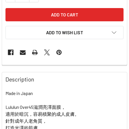
ADD TO WISH LIST
FREQUENTLY
BOUGHT
Description
TOGETHER:
Made in Japan
SELECT
ALL
Lululun Over45滋潤亮澤面膜，
適用於暗沉，容易積聚的成人皮膚。
針對成年人老角質，
ADD
SELECTED
打造光澤的肌膚。