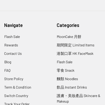
Navigate
Categories
Flash Sale
MoonCake 月餅
Rewards
期間限定 Limited Items
Contact Us
港製口罩 HK FaceMask
Blog
Flash Sale
FAQ
零食 Snack
Store Policy
麵類 Noodles
Term & Condition
飲品 Instant Drinks
Switch Country
護膚・美妝產品 Skincare &
Makeup
Track Your Order