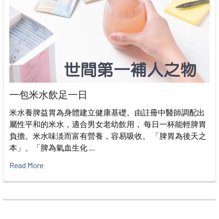
一包米水飲足一日
米水養脾益胃為身體建立健康基礎。由註冊中醫師調配出
屬性平和的米水，適合男女老幼飲用， 每日一杯能輕脾胃
負擔。米水味淡而富有營養，容易吸收。 「脾胃為後天之
本」、「脾為氣血生化 …
Read More