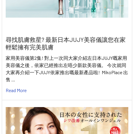
尋找肌膚救星? 最新日本JUJY美容儀讓您在家
輕鬆擁有完美肌膚
家用美容儀第2集! 對上一次同大家介紹左日本JUJY嘅家用
美容儀之後，依家已經推出左唔少新款美容儀。 今次就同
大家再介紹一下JUJY依家推出嘅最新產品啦! MikoPlace 出
售 …
Read More