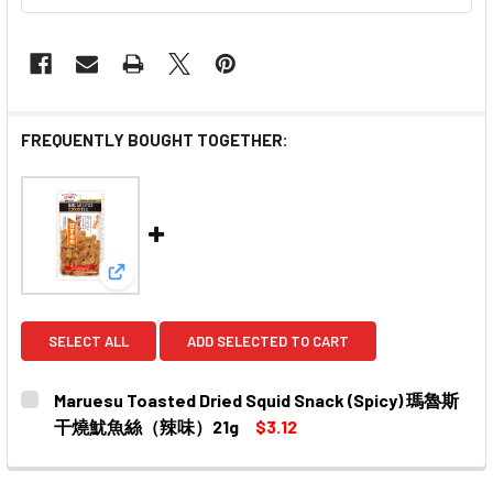
FREQUENTLY BOUGHT TOGETHER:
View: Maruesu Toasted Dried Squid Snack 
SELECT ALL
ADD SELECTED TO CART
Maruesu Toasted Dried Squid Snack (Spicy) 瑪魯斯
干燒魷魚絲（辣味）21g
$3.12
CURRENT
QUANTITY:
STOCK:
DECREASE QUANTITY OF MARUESU TOASTED DRIED S
INCREASE QUANTITY OF MARUESU TOASTED