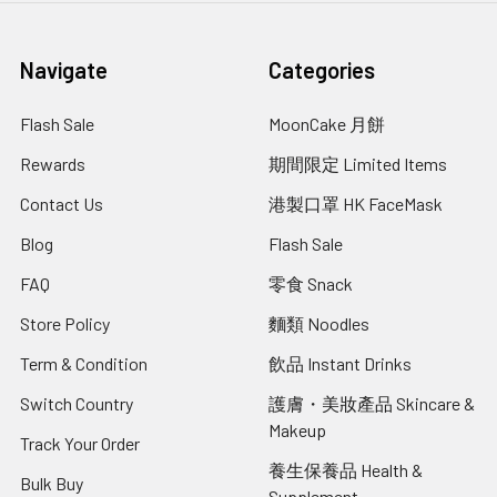
Navigate
Categories
Flash Sale
MoonCake 月餅
Rewards
期間限定 Limited Items
Contact Us
港製口罩 HK FaceMask
Blog
Flash Sale
FAQ
零食 Snack
Store Policy
麵類 Noodles
Term & Condition
飲品 Instant Drinks
Switch Country
護膚・美妝產品 Skincare &
Makeup
Track Your Order
養生保養品 Health &
Bulk Buy
Supplement