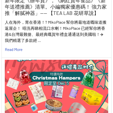
新年限定《辦年貨》，《網紅賀年食品》《新
年送禮推薦》清單。小編獨家優惠碼！ 強力家
推「解膩神器」—— 【TEA LAB 花研草說】
人在海外，胃在香港！? MikoPlace 幫你將最地道嘅味道搬
返屋企！ 唔洗再睇相流口水喇！MikoPlace 已經幫你將香
港&台灣最難搶、最經典嘅賀年禮盒通通送到美國啦！✈️
我們精選了多款經 …
Read More