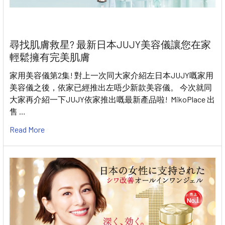
尋找肌膚救星? 最新日本JUJY美容儀讓您在家
輕鬆擁有完美肌膚
家用美容儀第2集! 對上一次同大家介紹左日本JUJY嘅家用
美容儀之後，依家已經推出左唔少新款美容儀。 今次就同
大家再介紹一下JUJY依家推出嘅最新產品啦! MikoPlace 出
售 …
Read More