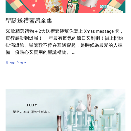
聖誕送禮靈感全集
30款精選禮物＋2大送禮套装幫你寫上 Xmas message 卡，
實行感動到爆喊！ 一年最有氣氛的節日又到喇！街上開始
掛滿燈飾、聖誕歌不停在耳邊響起，是時候為最愛的人準
備一份貼心又實用的聖誕禮物。 …
Read More