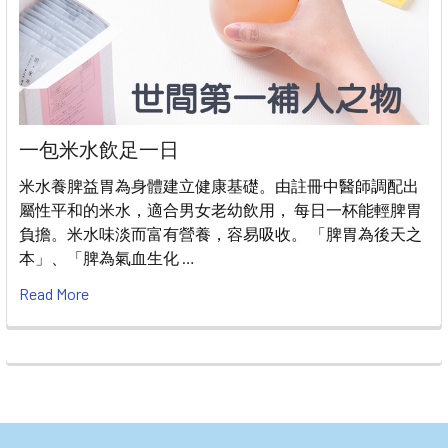
一包米水飲足一日
米水養脾益胃為身體建立健康基礎。由註冊中醫師調配出
屬性平和的米水，適合男女老幼飲用， 每日一杯能輕脾胃
負擔。米水味淡而富有營養，容易吸收。 「脾胃為後天之
本」、「脾為氣血生化 …
Read More