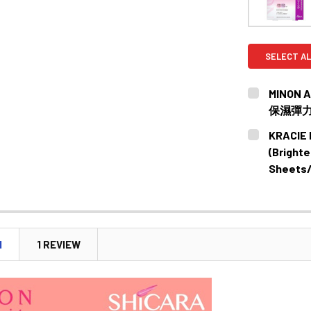
SELECT AL
MINON 
保濕彈力面
CURRENT
QUANTITY:
KRACIE 
STOCK:
(Brig
Sheets
CURRENT
QUANTITY:
STOCK:
DECREASE 
N
1 REVIEW