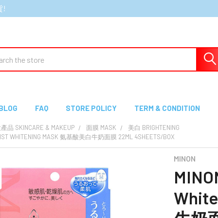
貨!
ch
BLOG
FAQ
STORE POLICY
TERM & CONDITION
 SKINCARE & MAKEUP
面膜 MASK
美白 BRIGHTENING
MOIST WHITENING MASK 氨基酸美白牛奶面膜 22ML 4SHEETS/BOX
MINON
MINON
Whit