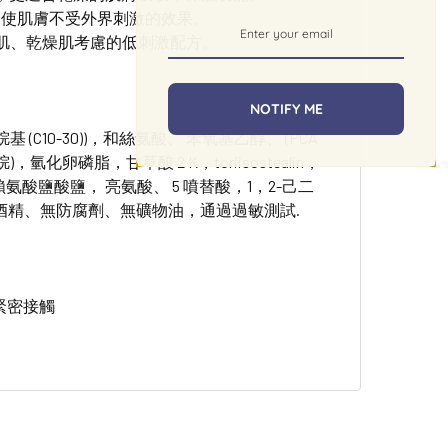
、使肌膚不受外界刺激的效果。
感肌、乾燥肌考慮的低刺激配方。
NOTIFY ME
基 (C10-30))，和絲氨酸、 苯氧基乙醇、 (PCA
氫化卵磷脂，甘草酸 2 K，toriisostealin，
賴氨酸鹽酸鹽， 亮氨酸、 5 噴替酸，1，2-己二
、無酒精、無防腐劑、無礦物油，通過過敏測試.
緊密接觸