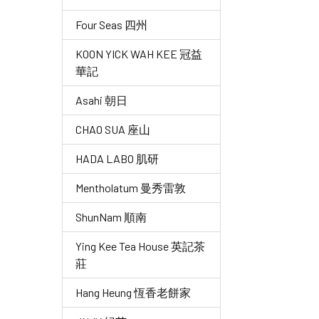
Four Seas 四州
KOON YICK WAH KEE 冠益
華記
Asahi 朝日
CHAO SUA 座山
HADA LABO 肌研
Mentholatum 曼秀雷敦
ShunNam 順南
Ying Kee Tea House 英記茶
莊
Hang Heung 恆香老餅家