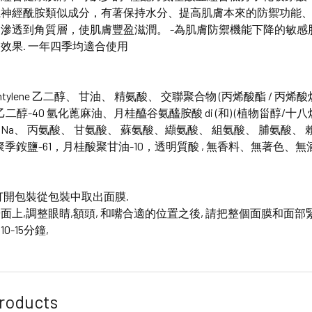
系神經酰胺類似成分，有著保持水分、提高肌膚本來的防禦功能
滲透到角質層，使肌膚豐盈滋潤。 -為肌膚防禦機能下降的敏
效果. 一年四季均適合使用
entylene 乙二醇、 甘油、 精氨酸、 交聯聚合物 (丙烯酸酯 / 丙烯酸烷
二醇-40 氫化蓖麻油、月桂醯谷氨醯胺酸 di (和) (植物甾醇/十八烷)，
 Na、 丙氨酸、 甘氨酸、 蘇氨酸、纈氨酸、 組氨酸、 脯氨酸、 
 聚季銨鹽-61，月桂酸聚甘油-10，透明質酸 , 無香料、無著色
打開包裝從包裝中取出面膜.
面上,調整眼睛,額頭, 和嘴合適的位置之後, 請把整個面膜和面部
-15分鐘,
roducts