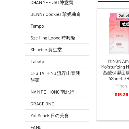
CHAN YEE JAI 陳意齋
JENNY Cookies 珍妮曲奇
Out o
Related
敏
Tempo
Products
Sze Hing Loong 時興隆
Shiseido 資生堂
MINON Am
Tabete
Moisturizing 
基酸保濕面
LFS TAI HING 流浮山泰興
4Sheets/
餅家
Minon
NAM PEI HONG 南北行
$15.39
GRACE ONE
Yat Snack 日の美食
FANCL