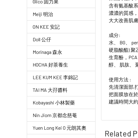
Glico 固力果
含有氨基酸
濃濃的質感，
Meiji 明治
大大改善肌膚
ON KEE 安記
成分:
Doll 公仔
水、 BG、 p
硬脂酸酯) 聚乙
Morinaga 森永
生育酚，PCA
醇、 肌肽、
HOCHA 好茶養生
LEE KUM KEE 李錦記
使用方法 :
先清潔面部,
TAI MA 大孖醬料
把面膜放在於
建議時間大約10
Kobayashi 小林製藥
Nin Jiom 京都念慈菴
Yuen Long Kei O 元朗其奧
Related P