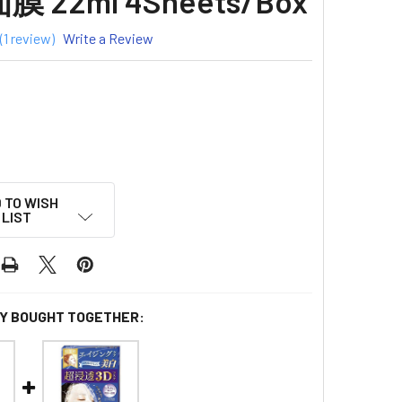
 22ml 4Sheets/Box
(1 review)
Write a Review
 TO WISH
LIST
Y BOUGHT TOGETHER: