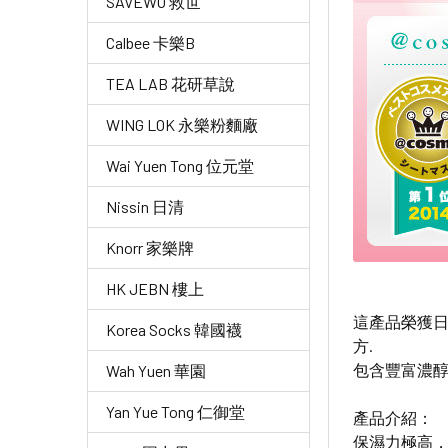
SAVEWO 救世
Calbee 卡樂B
TEA LAB 花研草說
WING LOK 永樂粉麵廠
Wai Yuen Tong 位元堂
Nissin 日清
Knorr 家樂牌
HK JEBN 樓上
這產品榮獲日
Korea Socks 韓國襪
方.
包含豐富濃醇
Wah Yuen 華園
Yan Yue Tong 仁御堂
產品介紹：
保濕力極高