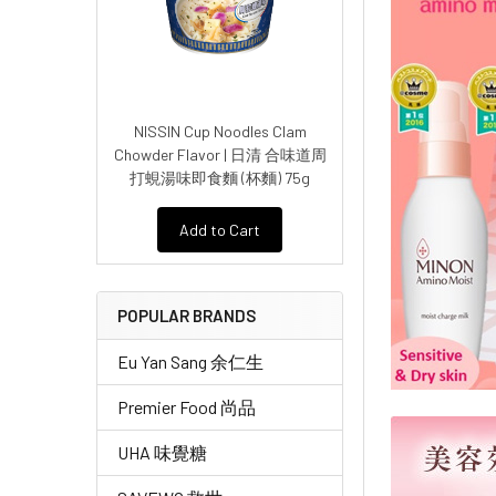
NISSIN Cup Noodles Clam
Chowder Flavor | 日清 合味道周
打蜆湯味即食麵 (杯麵) 75g
Add to Cart
POPULAR BRANDS
Eu Yan Sang 余仁生
Premier Food 尚品
UHA 味覺糖