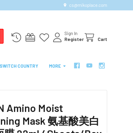
cs@mikoplace.com
Sign In
Register
Cart
SWITCH COUNTRY
MORE
 Amino Moist
ening Mask 氨基酸美白