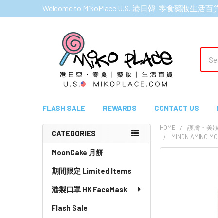
Welcome to MikoPlace U.S. 港日韓-零食藥妝生活百
Sear
FLASH SALE
REWARDS
CONTACT US
HOME
護膚・美妝產品
CATEGORIES
MINON AMINO 
Sidebar
MoonCake 月餅
期間限定 Limited Items
港製口罩 HK FaceMask
Flash Sale