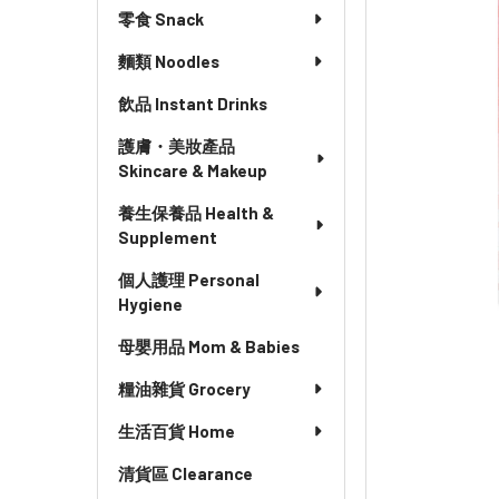
零食 Snack
麵類 Noodles
飲品 Instant Drinks
護膚・美妝產品
Skincare & Makeup
養生保養品 Health &
Supplement
個人護理 Personal
Hygiene
母嬰用品 Mom & Babies
糧油雜貨 Grocery
生活百貨 Home
清貨區 Clearance