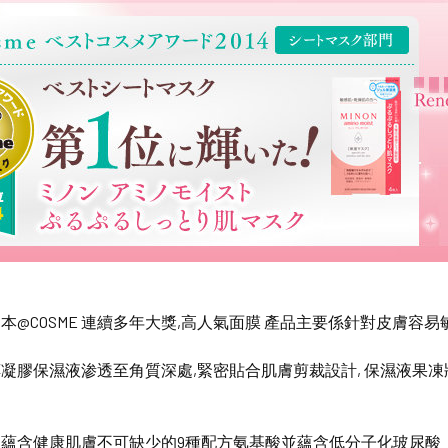
本@COSME 連續多年大獎,高人氣面膜 產品主要係針對皮膚
凝膠保濕液渗透至角質深處,緊密貼合肌膚剪裁設計, 保濕液果凍
，蘊含健康肌膚不可缺少的9種配方氨基酸並蘊含低分子化玻尿酸