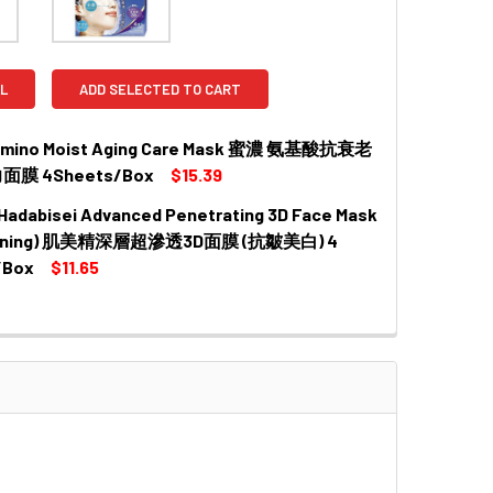
L
ADD SELECTED TO CART
Amino Moist Aging Care Mask 蜜濃 氨基酸抗衰老
膜 4Sheets/Box
$15.39
Hadabisei Advanced Penetrating 3D Face Mask
htening) 肌美精深層超滲透3D面膜 (抗皺美白) 4
/Box
$11.65
QUANTITY OF KRACIE HADABISEI ADVANCED PENETRATING
INCREASE QUANTITY OF KRACIE HADABISEI ADVANCED PE