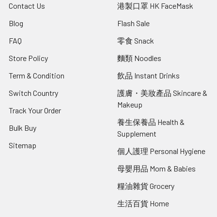
Contact Us
港製口罩 HK FaceMask
Blog
Flash Sale
FAQ
零食 Snack
Store Policy
麵類 Noodles
Term & Condition
飲品 Instant Drinks
Switch Country
護膚・美妝產品 Skincare &
Makeup
Track Your Order
養生保養品 Health &
Bulk Buy
Supplement
Sitemap
個人護理 Personal Hygiene
母嬰用品 Mom & Babies
糧油雜貨 Grocery
生活百貨 Home