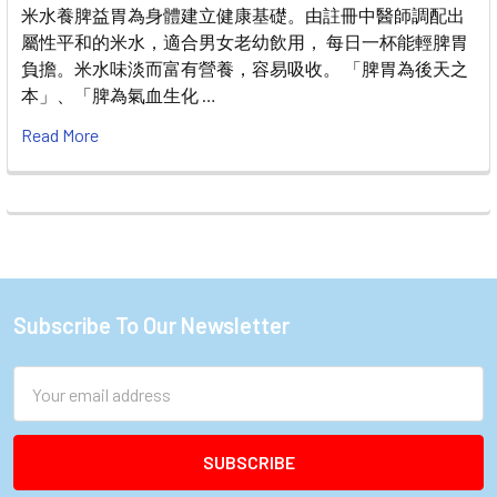
米水養脾益胃為身體建立健康基礎。由註冊中醫師調配出
屬性平和的米水，適合男女老幼飲用， 每日一杯能輕脾胃
負擔。米水味淡而富有營養，容易吸收。 「脾胃為後天之
本」、「脾為氣血生化 …
Read More
Subscribe To Our Newsletter
Footer
Email
Address