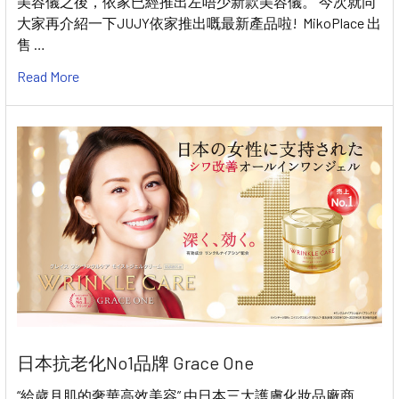
美容儀之後，依家已經推出左唔少新款美容儀。 今次就同
大家再介紹一下JUJY依家推出嘅最新產品啦! MikoPlace 出
售 …
Read More
日本抗老化No1品牌 Grace One
“給歲月肌的奢華高效美容” 由日本三大護膚化妝品廠商