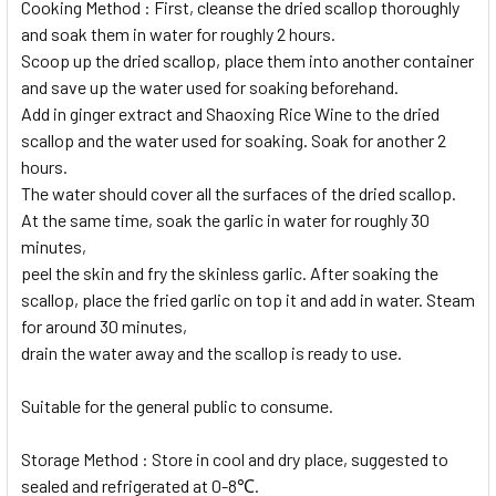
Cooking Method :
First, cleanse the dried scallop thoroughly
and soak them in water for roughly 2 hours.
Scoop up the dried scallop, place them into another container
and save up the water used for soaking beforehand.
Add in ginger extract and Shaoxing Rice Wine to the dried
scallop and the water used for soaking. Soak for another 2
hours.
The water should cover all the surfaces of the dried scallop.
At the same time, soak the garlic in water for roughly 30
minutes,
peel the skin and fry the skinless garlic. After soaking the
scallop, place the fried garlic on top it and add in water. Steam
for around 30 minutes,
drain the water away and the scallop is ready to use.
Suitable for the general public to consume.
Storage Method :
Store in cool and dry place, suggested to
sealed and refrigerated at 0-8℃.