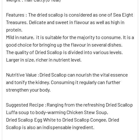
Features :
The dried scallop is considered as one of Sea Eight
Treasures. Delicate and sweet in flavour as well as high in
protein.
Mild in nature, it is suitable for the majority to consume. It is a
good choice for bringing up the flavour in several dishes.
The quality of Dried Scallop is divided into various levels.
Larger in size, richer in nutrient level.
Nutritive Value :
Dried Scallop can nourish the vital essence
and tonify the kidney. Consuming it regularly can further
strengthen your body.
Suggested Recipe :
Ranging from the refreshing Dried Scallop
Luffa soup to body-warming Chicken Stew Soup,
Dried Scallop Egg White to Dried Scallop Congee, Dried
Scallop is also an indispensable ingredient.