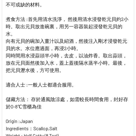
不可或缺的材料。
煮食方法 :
首先用清水洗淨， 然後用清水浸發乾元貝約2小
時。取出元貝放進碗裏，用另一容器裝起浸發乾元貝的
水。
向有元貝的碗加入薑汁以及紹酒，然後注入剛才浸發乾元
貝的水。水位應過面，再浸2小時。
同時間用水浸蒜頭半小時，去皮，以油炸香。取出蒜頭，
放在元貝面然後加入水，蓋上蓋後隔水蒸半小時。最後，
把元貝瀝水後，方可使用。
適合人士 :
一般人士都適合服用。
儲藏方法：
存於通風陰涼處，如需較長時間食用，封好存
於0-8℃雪櫃為佳
Origin :
Japan
Ingredients：
Scallop,Salt
Weight : Half Catty (8 Teal)