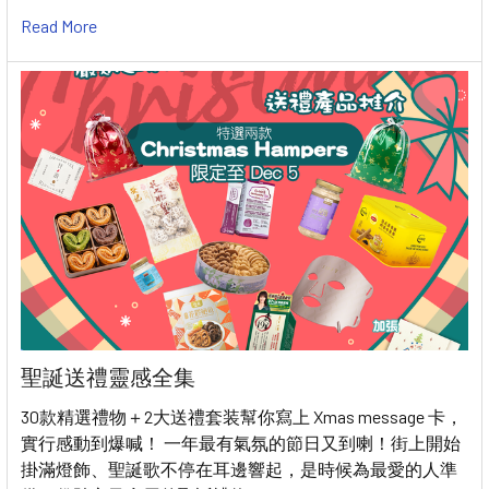
Read More
聖誕送禮靈感全集
30款精選禮物＋2大送禮套装幫你寫上 Xmas message 卡，
實行感動到爆喊！ 一年最有氣氛的節日又到喇！街上開始
掛滿燈飾、聖誕歌不停在耳邊響起，是時候為最愛的人準