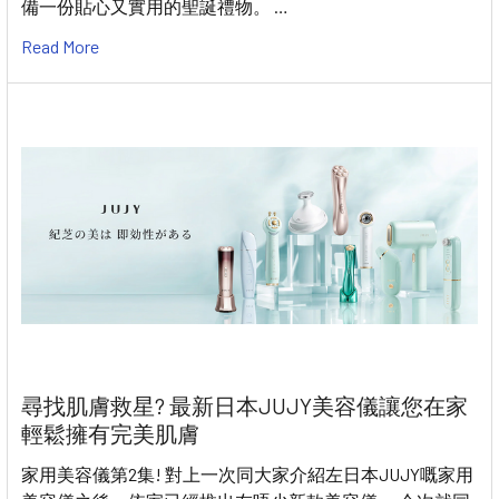
備一份貼心又實用的聖誕禮物。 …
Read More
尋找肌膚救星? 最新日本JUJY美容儀讓您在家
輕鬆擁有完美肌膚
家用美容儀第2集! 對上一次同大家介紹左日本JUJY嘅家用