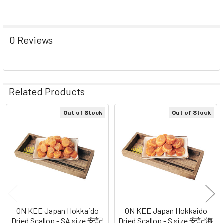
0 Reviews
Related Products
Out of Stock
Out of Stock
Related
Products
ON KEE Japan Hokkaido
ON KEE Japan Hokkaido
Dried Scallop - SA size 安記
Dried Scallop - S size 安記海