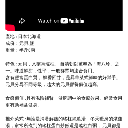
產地 :
日本北海道
成份：
元貝,鹽
重量：半斤8兩
特色 :
元貝，又稱爲瑤柱。 自清朝以被奉為「海八珍」之
一。味道鮮甜，性平，一般群眾均適合食用。
含有豐富蛋白質， 鮮香回甘，是昇華菜式鮮味的好幫手。
元貝分爲不同等級，越大的元貝營養價值越高。
食療價值 :
具有滋陰補腎，健脾調中的食療效果。經常食用
更有助補益健身。
推介菜式 :
無論是消暑解熱的瑤柱絲瓜湯，冬天暖身的燉雞
湯，家常所煮到的瑤柱蛋白炒飯還是瑤柱白粥， 元貝都是