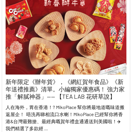
新年限定《辦年貨》，《網紅賀年食品》《新
年送禮推薦》清單。小編獨家優惠碼！ 強力家
推「解膩神器」—— 【TEA LAB 花研草說】
人在海外，胃在香港！? MikoPlace 幫你將最地道嘅味道搬
返屋企！ 唔洗再睇相流口水喇！MikoPlace 已經幫你將香
港&台灣最難搶、最經典嘅賀年禮盒通通送到美國啦！✈️
我們精選了多款經 …