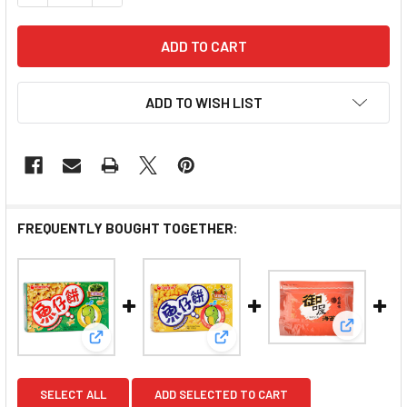
ADD TO WISH LIST
FREQUENTLY BOUGHT TOGETHER:
View: Y
View: ORION Korepab Snack Seaweed Flavor
View: ORION Korepab Snac
SELECT ALL
ADD SELECTED TO CART