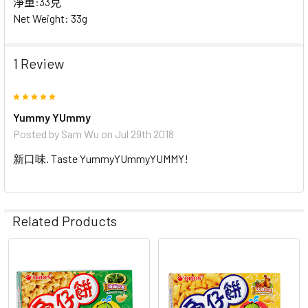
淨重:33克
Net Weight: 33g
1 Review
5
Yummy YUmmy
Posted by
Sam Wu
on Jul 29th 2018
新口味. Taste YummyYUmmyYUMMY!
Related Products
Related
Products