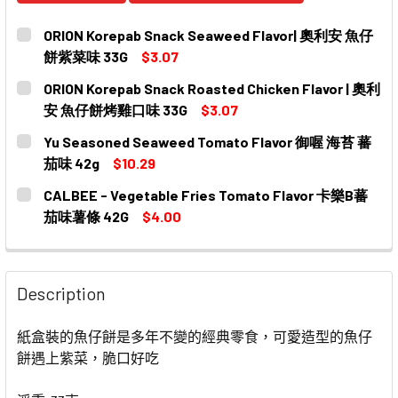
ORION Korepab Snack Seaweed Flavor| 奧利安 魚仔
餅紫菜味 33G
$3.07
CURRENT
QUANTITY:
ORION Korepab Snack Roasted Chicken Flavor | 奧利
STOCK:
安 魚仔餅烤雞口味 33G
$3.07
CURRENT
QUANTITY:
Yu Seasoned Seaweed Tomato Flavor 御喔 海苔 蕃
STOCK:
DECREASE QUANTITY OF ORION KOREPAB SNACK ROAS
INCREASE QUANTITY OF ORION KOREPAB S
茄味 42g
$10.29
CURRENT
QUANTITY:
CALBEE - Vegetable Fries Tomato Flavor 卡樂B蕃
STOCK:
DECREASE QUANTITY OF YU SEASONED SEAWEED TOMA
INCREASE QUANTITY OF YU SEASONED SEA
茄味薯條 42G
$4.00
CURRENT
QUANTITY:
STOCK:
DECREASE QUANTITY OF CALBEE - VEGETABLE FRIES 
INCREASE QUANTITY OF CALBEE - VEGETAB
Description
紙盒裝的魚仔餅是多年不變的經典零食，可愛造型的魚仔
餅遇上紫菜，脆口好吃