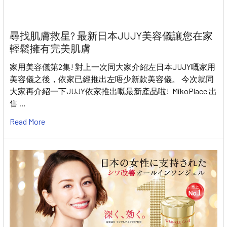
尋找肌膚救星? 最新日本JUJY美容儀讓您在家
輕鬆擁有完美肌膚
家用美容儀第2集! 對上一次同大家介紹左日本JUJY嘅家用
美容儀之後，依家已經推出左唔少新款美容儀。 今次就同
大家再介紹一下JUJY依家推出嘅最新產品啦! MikoPlace 出
售 …
Read More