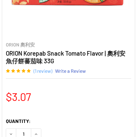
ORION 奧利安
ORION Korepab Snack Tomato Flavor | 奧利安
魚仔餅蕃茄味 33G
(1 review)
Write a Review
$3.07
QUANTITY:
DECREASE QUANTITY OF ORION KOREPAB SNACK TOMA
INCREASE QUANTITY OF ORION KOREPAB S