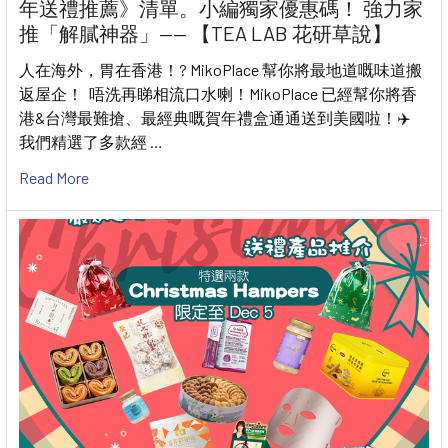
年送禮推薦》清單。小編獨家優惠碼！ 強力家
推「解膩神器」—— 【TEA LAB 花研草說】
人在海外，胃在香港！? MikoPlace 幫你將最地道嘅味道搬
返屋企！ 唔洗再睇相流口水喇！MikoPlace 已經幫你將香
港&台灣最難搶、最經典嘅賀年禮盒通通送到美國啦！✈️
我們精選了多款經 …
Read More