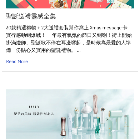
聖誕送禮靈感全集
30款精選禮物＋2大送禮套装幫你寫上 Xmas message 卡，
實行感動到爆喊！ 一年最有氣氛的節日又到喇！街上開始
掛滿燈飾、聖誕歌不停在耳邊響起，是時候為最愛的人準
備一份貼心又實用的聖誕禮物。 …
Read More