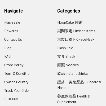
Navigate
Categories
Flash Sale
MoonCake 月餅
Rewards
期間限定 Limited Items
Contact Us
港製口罩 HK FaceMask
Blog
Flash Sale
FAQ
零食 Snack
Store Policy
麵類 Noodles
Term & Condition
飲品 Instant Drinks
Switch Country
護膚・美妝產品 Skincare &
Makeup
Track Your Order
養生保養品 Health &
Bulk Buy
Supplement